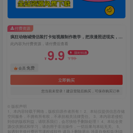
付费资源
疯狂动物城情侣装打卡短视频制作教学，把浪漫照进现实，快速涨粉
此内容为付费资源，请付费后查看
9.9
限时特惠
99
¥
¥
免费
会员
立即购买
您当前未登录！建议登陆后购买，可保存购买订单
©
版权声明
1、本内容转载于网络，版权归原作者所有！ 2、本站仅提供信息存储
空间服务，不拥有所有权，不承担相关法律责任。 3、本内容若侵犯
到你的版权利益，请联系我们，会尽快给予删除处理！ 4、本站全资
源仅供测试和学习，请勿用于非法操作，一切后果与本站无关。 5、
如遇到充值付费环节课程或软件 请马上删除退出 涉及自身权益/利益