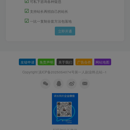
☑
可私下咨询各种疑惑
☑
支持站长再招自己的站长
☑
一比一复制全套方法包落地
立即开通
友链申请
-
免责声明
-
关于我们
-
广告合作
-
网站地图
Copyright 滇ICP备2025054074号
第一人副业终点站--1
扫码加站长微信