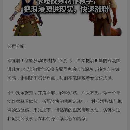
课程介绍
谁懂啊！穿疯狂动物城情侣装打卡，直接把动画里的浪漫照
进现实✨朱迪的元气浅粉搭配尼克的帅气深灰，撞色自带氛
围感，走到哪里都是焦点，甜而不腻还藏着专属仪式感。
不用复杂摆拍，并肩比耶、轻轻贴贴、回头对视，每一个小
动作都藏着默契，搭配轻快的动画BGM，一秒拉满甜妹与拽
哥的适配感。阳光之下，情侣装的图案清晰灵动，仿佛朱迪
和尼克的故事，在我们身上续写新的篇章。