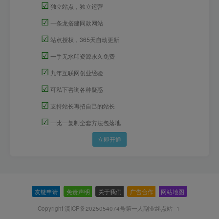
☑
独立站点，独立运营
☑
一条龙搭建同款网站
☑
站点授权，365天自动更新
☑
一手无水印资源永久免费
☑
九年互联网创业经验
☑
可私下咨询各种疑惑
☑
支持站长再招自己的站长
☑
一比一复制全套方法包落地
立即开通
友链申请
-
免责声明
-
关于我们
-
广告合作
-
网站地图
Copyright 滇ICP备2025054074号
第一人副业终点站--1