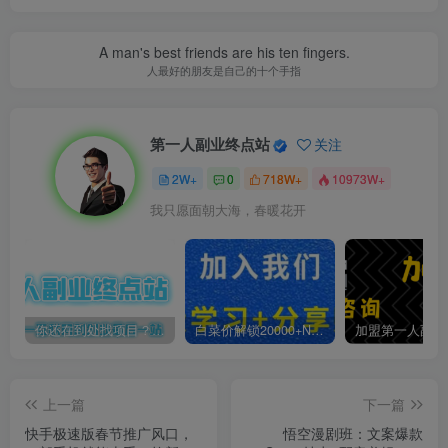
A man's best friends are his ten fingers.
人最好的朋友是自己的十个手指
第一人副业终点站
关注
2W+
0
718W+
10973W+
我只愿面朝大海，春暖花开
你还在到处找项目？还在当韭菜？我靠卖项目一个月收入5万+，曾经我也是个失败者。
白菜价解锁20000+N个赚钱机会，加入第一人副业终点站会员，全站资源免费学习。
上一篇
下一篇
快手极速版春节推广风口，
悟空漫剧班：文案爆款