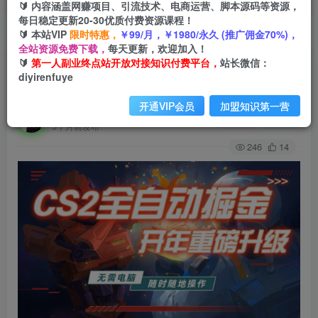
🔰 内容涵盖网赚项目、引流技术、电商运营、脚本源码等资源，
每日稳定更新20-30优质付费资源课程！
🔰 本站VIP
限时特惠，
￥99/月，￥1980/永久 (推广佣金70%)，
首页
创业课程
会员免费
正文
全站资源免费下载，
每天更新，欢迎加入！
🔰
第一人副业终点站开放对接知识付费平台，
站长微信：
游戏市场自动掘金，无需电脑操作玩游戏，稳定每
diyirenfuye
日300+，支持任何形式验证
开通VIP会员
加盟知识第一营
第一人副业终点站
关注
私信
5个月前发布
246
14