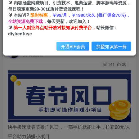
🔰 内容涵盖网赚项目、引流技术、电商运营、脚本源码等资源，
每日稳定更新20-30优质付费资源课程！
🔰 本站VIP
限时特惠，
￥99/月，￥1980/永久 (推广佣金70%)，
首页
创业课程
会员免费
正文
全站资源免费下载，
每天更新，欢迎加入！
🔰
第一人副业终点站开放对接知识付费平台，
站长微信：
快手极速版春节推广风口，一部手机就能上手，拉
diyirenfuye
新20元/人平台助力躺赚小项目
开通VIP会员
加盟知识第一营
第一人副业终点站
关注
私信
5个月前发布
141
26
快手极速版春节推广风口，一部手机就能上手，拉新20元/人
平台助力躺赚小项目