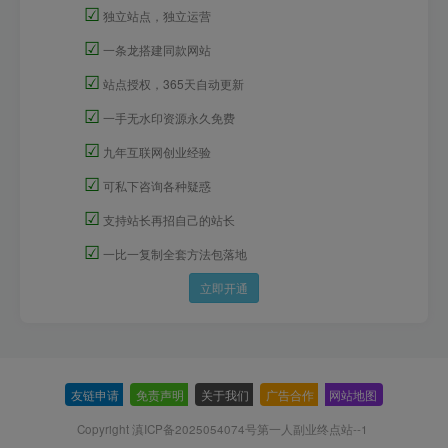
☑
独立站点，独立运营
☑
一条龙搭建同款网站
☑
站点授权，365天自动更新
☑
一手无水印资源永久免费
☑
九年互联网创业经验
☑
可私下咨询各种疑惑
☑
支持站长再招自己的站长
☑
一比一复制全套方法包落地
立即开通
友链申请
-
免责声明
-
关于我们
-
广告合作
-
网站地图
Copyright 滇ICP备2025054074号
第一人副业终点站--1