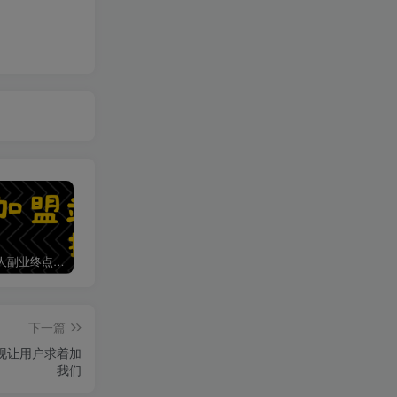
加盟第一人副业终点站，搭建同款项目资源站，实现日入2000+
第一人副业终点站【VIP会员专属交流群】
下一篇
现让用户求着加
我们