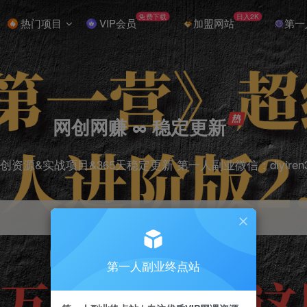
免费下载
日入2K
热门项目
VIP会员
加盟网站
第一
网创网赚 ∞ 稳定更新
创资源&实战项目&365天稳定更新 第一人副业微信：diyiren
项目
抖音
引流
剪辑
短视频
电商
第一人副业终点站