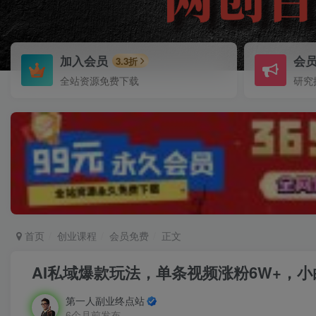
加入会员
会
3.3折
全站资源免费下载
研究
首页
创业课程
会员免费
正文
AI私域爆款玩法，单条视频涨粉6W+，
第一人副业终点站
6个月前发布