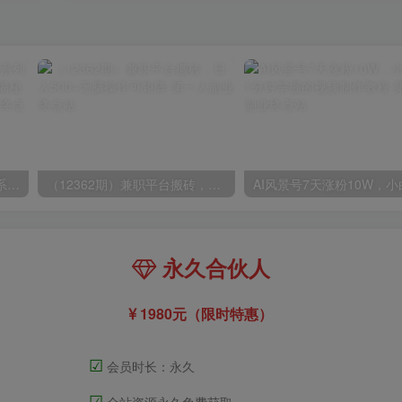
玺承·电商企业玩转抖音电商系列课，6大维度，6位老师，线上揭秘抖音商家入局SOP
（12362期）兼职平台搬砖，日入500+无脑操作可矩阵
永久合伙人
1980元（限时特惠）
☑
会员时长：永久
☑