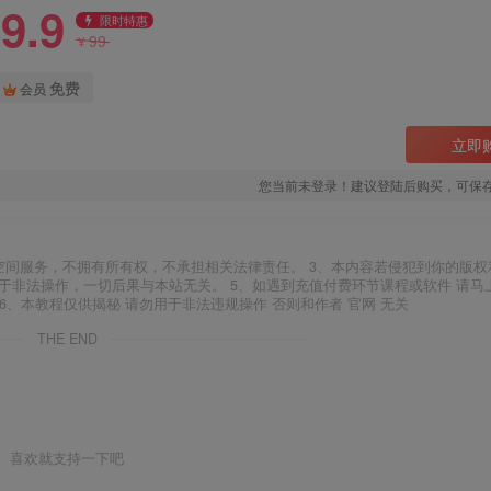
9.9
限时特惠
99
¥
免费
会员
立即
您当前未登录！建议登陆后购买，可保
空间服务，不拥有所有权，不承担相关法律责任。 3、本内容若侵犯到你的版权
于非法操作，一切后果与本站无关。 5、如遇到充值付费环节课程或软件 请马
6、本教程仅供揭秘 请勿用于非法违规操作 否则和作者 官网 无关
THE END
喜欢就支持一下吧