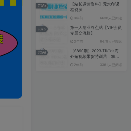
【站长运营资料】无水印课
TOP4
程资源
3年前
6638人已阅读
第一人副业终点站【VIP会员
TOP5
专属交流群】
3年前
6479人已阅读
（6890期）2023-TikTok海
TOP6
外短视频带货特训营，掌握
TK短视频带货变现全流程
2年前
3381人已阅读
（60节课）