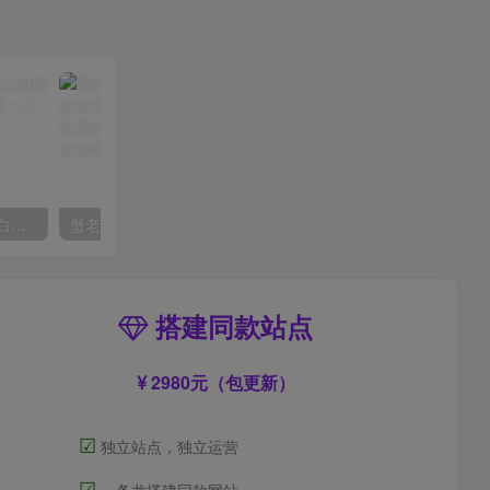
AI风景号7天涨粉10W，小白也能1分钟掌握的视频制作教程
蟹老板·打爆个人IP底层实操课，教你成熟专业的打造IP技能，全方位带你做成一个能商业化IP
搭建同款站点
2980元（包更新）
☑
独立站点，独立运营
☑