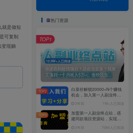
热门资源
么就是做短
，是可复制
TOP1
续变现躺
12.3W+人已阅读
你还在到处找项目？还在当韭菜？我靠
卖项目一个月收入5万+，曾经我也...
白菜价解锁20000+N个赚钱
TOP2
机会，加入第一人副业终点
站会员，全站资源免费学
3年前
1W+人已阅读
习。
加盟第一人副业终点站，搭
TOP3
建同款项目资源站，实现日
入2000+
3年前
7084人已阅读