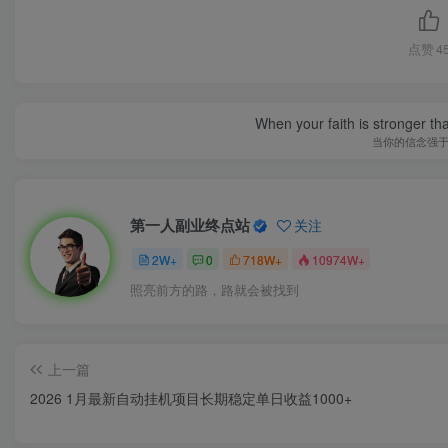
点赞
4
When your faith is stronger t
当你的信念强
第一人副业终点站
关注
2W+
0
718W+
10974W+
照亮前方的路，路就会被找到
上一篇
2026 1月最新自动挂机项目长期稳定单日收益1000+