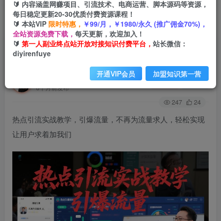
🔰 内容涵盖网赚项目、引流技术、电商运营、脚本源码等资源，
每日稳定更新20-30优质付费资源课程！
🔰 本站VIP
限时特惠，
￥99/月，￥1980/永久 (推广佣金70%)，
首页
创业课程
会员免费
正文
全站资源免费下载，
每天更新，欢迎加入！
🔰
第一人副业终点站开放对接知识付费平台，
站长微信：
热点引流实战教学，引爆流量，不再为流量求人，
diyirenfuye
轻松实现让用户求着加我们
开通VIP会员
加盟知识第一营
第一人副业终点站
关注
私信
6个月前发布
247
24
热点引流实战教学，引爆流量，不再为流量求人，轻松实现
让用户求着加我们