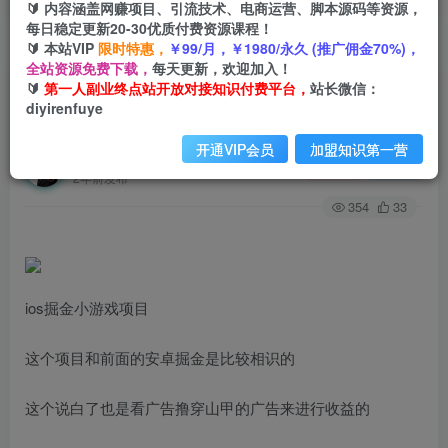
🔰 内容涵盖网赚项目、引流技术、电商运营、脚本源码等资源，
每日稳定更新20-30优质付费资源课程！
🔰 本站VIP
限时特惠，
￥99/月，￥1980/永久 (推广佣金70%)，
首页
创业课程
会员专属
正文
全站资源免费下载，
每天更新，欢迎加入！
🔰
第一人副业终点站开放对接知识付费平台，
站长微信：
（7442期）iso掘金小游戏单人 日入300-500外面
diyirenfuye
收费1980的项目【揭秘】
开通VIP会员
加盟知识第一营
第一人副业终点站
关注
私信
2年前发布
354
33
ios掘金小游戏项目
这个项目和前面的安卓掘金是比较相识的
这个说白了也是看广告撸穿山甲的广告来进行收益的