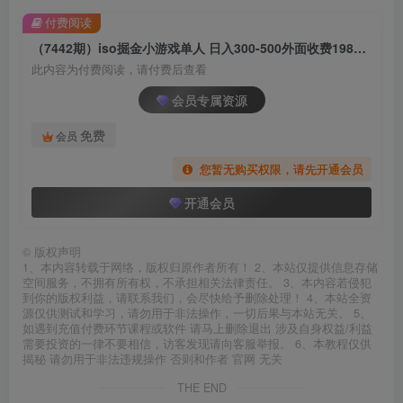
付费阅读
（7442期）iso掘金小游戏单人 日入300-500外面收费1980的项目【揭秘】
此内容为付费阅读，请付费后查看
会员专属资源
免费
会员
您暂无购买权限，请先开通会员
开通会员
©
版权声明
1、本内容转载于网络，版权归原作者所有！ 2、本站仅提供信息存储
空间服务，不拥有所有权，不承担相关法律责任。 3、本内容若侵犯
到你的版权利益，请联系我们，会尽快给予删除处理！ 4、本站全资
源仅供测试和学习，请勿用于非法操作，一切后果与本站无关。 5、
如遇到充值付费环节课程或软件 请马上删除退出 涉及自身权益/利益
需要投资的一律不要相信，访客发现请向客服举报。 6、本教程仅供
揭秘 请勿用于非法违规操作 否则和作者 官网 无关
THE END