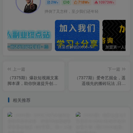
2W+
0
718W+
10973W+
摔倒了又怎样，至少我们还年轻
你还在到处找项目？还在当韭菜？我靠卖项目一个月收入5万+，曾经我也是个失败者。
白菜价解锁20000+N个赚钱机会，加入第一人副业终点站会员，全站资源免费学习。
上一篇
下一篇
（7375期）爆款短视频文案
（7377期）爱奇艺掘金，遥
脚本课，助你快速提升创作
遥领先的搬砖玩法 ,日入
能力，获取顶级的流量密
1000+（教程+450G素材）
码！
相关推荐