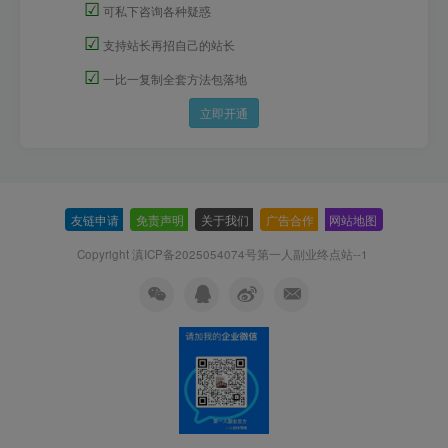
☑
可私下咨询各种疑惑
☑
支持站长再招自己的站长
☑
一比一复制全套方法包落地
立即开通
友链申请
-
免责声明
-
关于我们
-
广告合作
-
网站地图
Copyright 滇ICP备2025054074号
第一人副业终点站--1