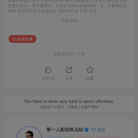
如遇到充值付费环节课程或软件 请马上删除退出 涉及自身权益/利益
需要投资的一律不要相信，访客发现请向客服举报。 6、本教程仅供
揭秘 请勿用于非法违规操作 否则和作者 官网 无关
THE END
会员专属
喜欢就支持一下吧
点赞
95
分享
收藏
You have to work very hard to seem effortless.
你必须十分努力，才能看上去毫不费劲
第一人副业终点站
关注