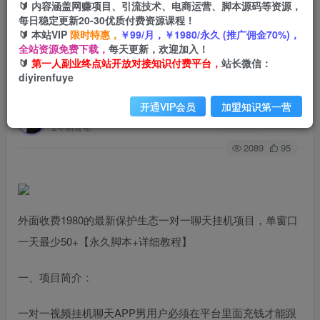
🔰 内容涵盖网赚项目、引流技术、电商运营、脚本源码等资源，
每日稳定更新20-30优质付费资源课程！
🔰 本站VIP
限时特惠，
￥99/月，￥1980/永久 (推广佣金70%)，
首页
创业课程
会员专属
正文
全站资源免费下载，
每天更新，欢迎加入！
🔰
第一人副业终点站开放对接知识付费平台，
站长微信：
（7376期）外面收费1980的最新保护生态一对一
diyirenfuye
聊天挂机项目，单窗口一天最少50+【永…
开通VIP会员
加盟知识第一营
第一人副业终点站
关注
私信
2年前发布
2089
95
外面收费1980的最新保护生态一对一聊天挂机项目，单窗口
一天最少50+【永久脚本+详细教程】
一、项目简介：
一对一视频挂机聊天APP男用户必须在平台里面充钱才能跟