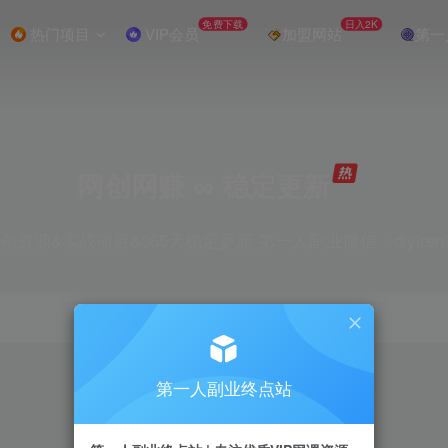
免费下载
日入2K
热门项目
VIP会员
加盟网站
第一
网创网赚 ∞ 稳定更新
创资源&实战项目&365天稳定更新 第一人副业微信：diyiren
项目
抖音
引流
剪辑
短视频
电商
第一人副业终点站