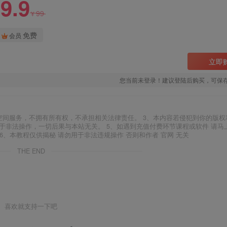
9.9
99
¥
免费
会员
立即
您当前未登录！建议登陆后购买，可保
空间服务，不拥有所有权，不承担相关法律责任。 3、本内容若侵犯到你的版权
于非法操作，一切后果与本站无关。 5、如遇到充值付费环节课程或软件 请马
6、本教程仅供揭秘 请勿用于非法违规操作 否则和作者 官网 无关
THE END
喜欢就支持一下吧