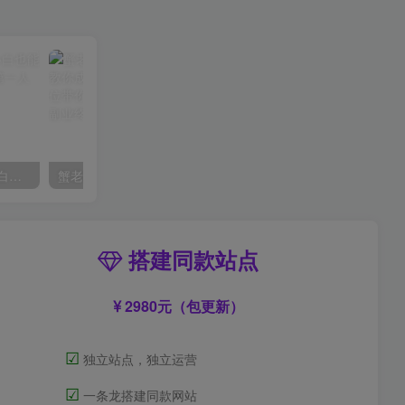
AI风景号7天涨粉10W，小白也能1分钟掌握的视频制作教程
蟹老板·打爆个人IP底层实操课，教你成熟专业的打造IP技能，全方位带你做成一个能商业化IP
搭建同款站点
2980元（包更新）
☑
独立站点，独立运营
☑
一条龙搭建同款网站