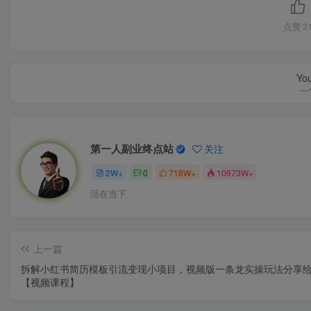
点赞
3
You
一
第一人副业终点站
关注
2W+
0
718W+
10973W+
活在当下
上一篇
拆解小红书简历模板引流变现小项目，视频版一条龙实操玩法分享
【视频课程】