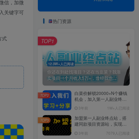
微信，加微
入关键字可
热门资源
方式
TOP1
12.3W+人已阅读
你还在到处找项目？还在当韭菜？我靠
卖项目一个月收入5万+，曾经我也...
白菜价解锁20000+N个赚钱
TOP2
机会，加入第一人副业终点
站会员，全站资源免费学
3年前
1W+人已阅读
习。
加盟第一人副业终点站，搭
TOP3
建同款项目资源站，实现日
入2000+
3年前
7079人已阅读