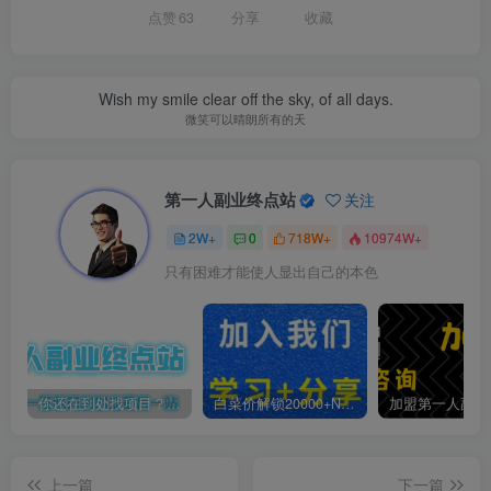
点赞
63
分享
收藏
Wish my smile clear off the sky, of all days.
微笑可以晴朗所有的天
第一人副业终点站
关注
2W+
0
718W+
10974W+
只有困难才能使人显出自己的本色
你还在到处找项目？还在当韭菜？我靠卖项目一个月收入5万+，曾经我也是个失败者。
白菜价解锁20000+N个赚钱机会，加入第一人副业终点站会员，全站资源免费学习。
上一篇
下一篇