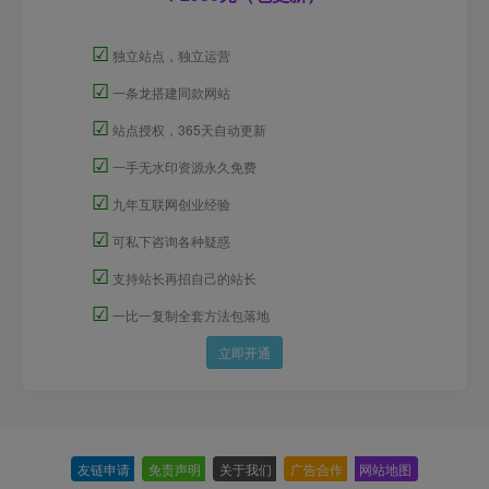
☑
独立站点，独立运营
☑
一条龙搭建同款网站
☑
站点授权，365天自动更新
☑
一手无水印资源永久免费
☑
九年互联网创业经验
☑
可私下咨询各种疑惑
☑
支持站长再招自己的站长
☑
一比一复制全套方法包落地
立即开通
友链申请
-
免责声明
-
关于我们
-
广告合作
-
网站地图