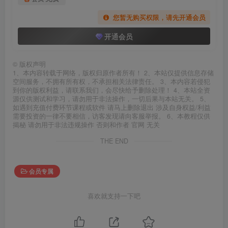
您暂无购买权限，请先开通会员
开通会员
©
版权声明
1、本内容转载于网络，版权归原作者所有！ 2、本站仅提供信息存储
空间服务，不拥有所有权，不承担相关法律责任。 3、本内容若侵犯
到你的版权利益，请联系我们，会尽快给予删除处理！ 4、本站全资
源仅供测试和学习，请勿用于非法操作，一切后果与本站无关。 5、
如遇到充值付费环节课程或软件 请马上删除退出 涉及自身权益/利益
需要投资的一律不要相信，访客发现请向客服举报。 6、本教程仅供
揭秘 请勿用于非法违规操作 否则和作者 官网 无关
THE END
会员专属
喜欢就支持一下吧