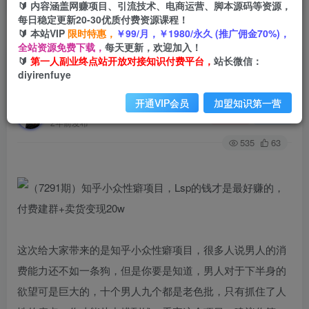
🔰 内容涵盖网赚项目、引流技术、电商运营、脚本源码等资源，
每日稳定更新20-30优质付费资源课程！
🔰 本站VIP
限时特惠，
￥99/月，￥1980/永久 (推广佣金70%)，
首页
创业课程
会员专属
正文
全站资源免费下载，
每天更新，欢迎加入！
🔰
第一人副业终点站开放对接知识付费平台，
站长微信：
（7291期）知乎小众性癖项目，Lsp的钱才是最好
diyirenfuye
赚的，付费建群+卖货变现20w
开通VIP会员
加盟知识第一营
第一人副业终点站
关注
私信
2年前发布
535
63
这次给大家带来的是知乎小众性癖项目，很多人说男人的消
费能力还不如一条狗，但是你要是知道，男人对于下半身的
欲望可是巨大的，十个男人九个都是老色批，只有抓住了人