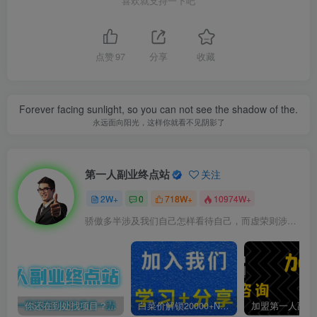
喜欢就支持一下吧
点赞
97
分享
收藏
Forever facing sunlight, so you can not see the shadow of the.
永远面向阳光，这样你就看不见阴影了
第一人副业终点站
关注
2W+
0
718W+
10974W+
骄傲多半涉及我们自己怎样看待自己，而虚荣则涉及我们想别人怎样看我们
你还在到处找项目？还在当韭菜？我靠卖项目一个月收入5万+，曾经我也是个失败者。
白菜价解锁20000+N个赚钱机会，加入第一人副业终点站会员，全站资源免费学习。