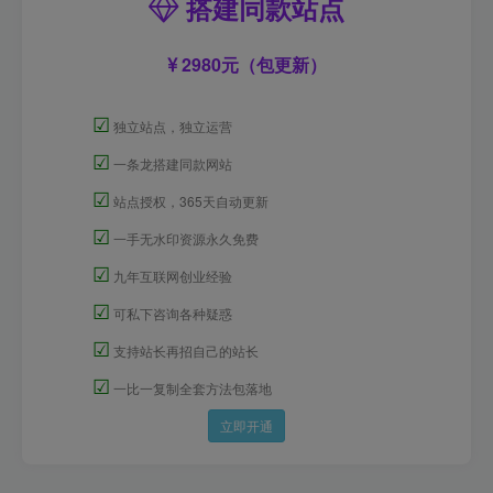
搭建同款站点
2980元（包更新）
☑
独立站点，独立运营
☑
一条龙搭建同款网站
☑
站点授权，365天自动更新
☑
一手无水印资源永久免费
☑
九年互联网创业经验
☑
可私下咨询各种疑惑
☑
支持站长再招自己的站长
☑
一比一复制全套方法包落地
立即开通