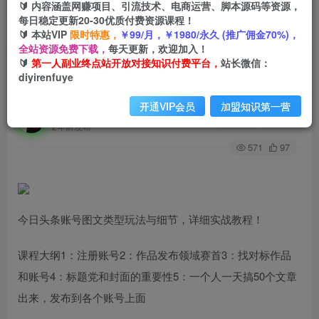
🔰 内容涵盖网赚项目、引流技术、电商运营、脚本源码等资源，
每日稳定更新20-30优质付费资源课程！
🔰 本站VIP
限时特惠，
￥99/月，￥1980/永久 (推广佣金70%)，
首页
创业课程
会员专属
正文
全站资源免费下载，
每天更新，欢迎加入！
🔰
第一人副业终点站开放对接知识付费平台，
站长微信：
（7221期）某收费培训课：今日头条账号图文玩
diyirenfuye
法与细节，一个人一天搞50个文章
开通VIP会员
加盟知识第一营
第一人副业终点站
关注
私信
2年前发布
571
97
今日头条账号图文类型玩法与细节，详细实战教程！
课程大纲1：注册账号2：作品发布领域赛首3：找对标作品
和账号4：标题党和封面的重要性5：一个人一天搞50个文章
出来，发布到各个账号上面