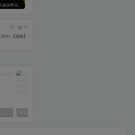
加盟第一人副业终点站，搭建同款项目资源站，实现日入2000+
第一人副业终点站【VIP会员专属交流群】
下一篇
500+【揭秘】
AI风景号7天涨粉10W，小白也能1分钟掌握的视频制作教程
蟹老板·打爆个人IP底层实操课，教你成熟专业的打造IP技能，全方位带你做成一个能商业化IP