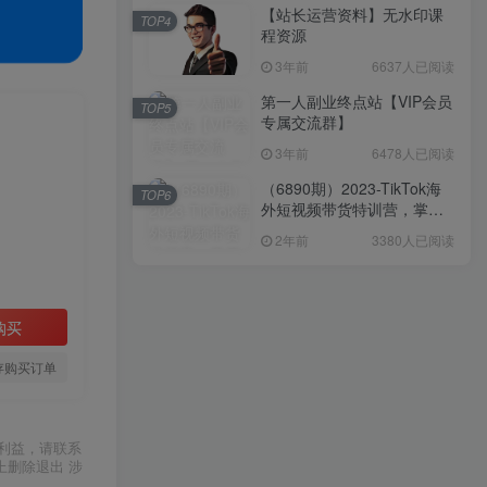
【站长运营资料】无水印课
TOP4
程资源
3年前
6637人已阅读
第一人副业终点站【VIP会员
TOP5
专属交流群】
3年前
6478人已阅读
（6890期）2023-TikTok海
TOP6
外短视频带货特训营，掌握
TK短视频带货变现全流程
2年前
3380人已阅读
（60节课）
购买
存购买订单
利益，请联系
上删除退出 涉