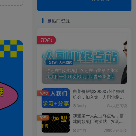
热门资源
TOP1
12.3W+人已阅读
你还在到处找项目？还在当韭菜？我靠
卖项目一个月收入5万+，曾经我也...
白菜价解锁20000+N个赚钱
TOP2
机会，加入第一人副业终点
站会员，全站资源免费学
3年前
1W+人已阅读
习。
加盟第一人副业终点站，搭
TOP3
建同款项目资源站，实现日
入2000+
3年前
7080人已阅读