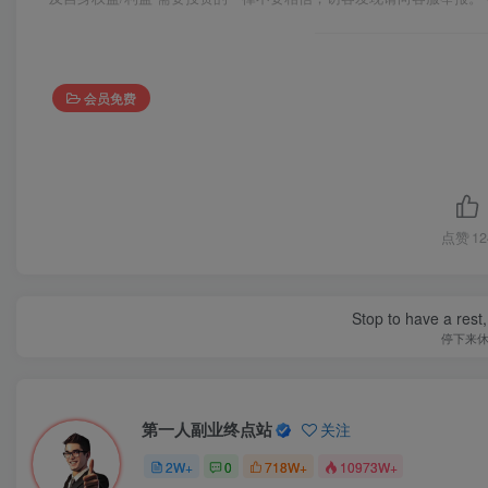
会员免费
点赞
12
Stop to have a rest, 
停下来
第一人副业终点站
关注
2W+
0
718W+
10973W+