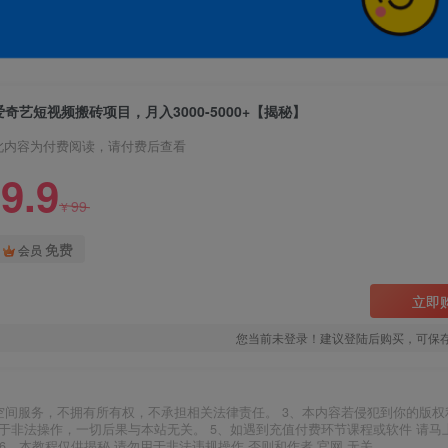
爱奇艺短视频搬砖项目，月入3000-5000+【揭秘】
此内容为付费阅读，请付费后查看
9.9
99
¥
免费
会员
立即
您当前未登录！建议登陆后购买，可保
空间服务，不拥有所有权，不承担相关法律责任。 3、本内容若侵犯到你的版权
于非法操作，一切后果与本站无关。 5、如遇到充值付费环节课程或软件 请马
6、本教程仅供揭秘 请勿用于非法违规操作 否则和作者 官网 无关