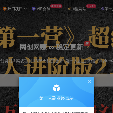
免费下载
日入2K
热门项目
VIP会员
加盟网站
第一
网创网赚 ∞ 稳定更新
创资源&实战项目&365天稳定更新 第一人副业微信：diyiren
项目
抖音
引流
剪辑
短视频
电商
第一人副业终点站