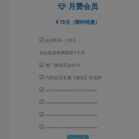
月费会员
79元（限时特惠）
☑
会员时长：30天
全站资源免费获取1个月
☑
推广佣金高达50％
☑
内部会员专属【微信】交流群
☑
=====================
☑
=====================
☑
=====================
☑
=====================