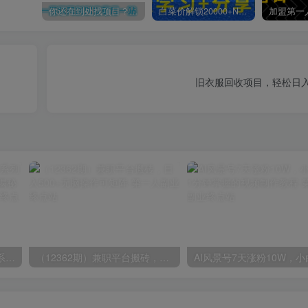
你还在到处找项目？还在当韭菜？我靠卖项目一个月收入5万+，曾经我也是个失败者。
白菜价解锁20000+N个赚钱机会，加入第一人副业终点站会员，全站资源免费学习。
旧衣服回收项目，轻松日入
玺承·电商企业玩转抖音电商系列课，6大维度，6位老师，线上揭秘抖音商家入局SOP
（12362期）兼职平台搬砖，日入500+无脑操作可矩阵