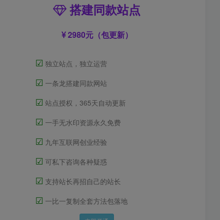
搭建同款站点
2980元（包更新）
☑
独立站点，独立运营
☑
一条龙搭建同款网站
☑
站点授权，365天自动更新
☑
一手无水印资源永久免费
☑
九年互联网创业经验
☑
可私下咨询各种疑惑
☑
支持站长再招自己的站长
☑
一比一复制全套方法包落地