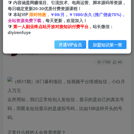
🔰 内容涵盖网赚项目、引流技术、电商运营、脚本源码等资源，
每日稳定更新20-30优质付费资源课程！
🔰 本站VIP
限时特惠，
￥99/月，￥1980/永久 (推广佣金70%)，
首页
创业课程
会员专属
正文
全站资源免费下载，
每天更新，欢迎加入！
🔰
第一人副业终点站开放对接知识付费平台，
站长微信：
（6511期）冷门暴利项目，短视频平台情感短
diyirenfuye
信，小白月入万元
开通VIP会员
加盟知识第一营
第一人副业终点站
关注
私信
2年前发布
1758
46
众所周知，我们正常给别人发短信，显示的是自己的真实号
码，而匿名短信显示的是虚拟号码，比如106这样开头的号
码。
正常什么样的人会有需求呢？