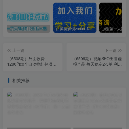
你还在到处找项目？还在当韭菜？我靠卖项目一个月收入5万+，曾经我也是个失败者。
白菜价解锁20000+N个赚钱机会，加入第一人副业终点站会员，全站资源免费学习。
上一篇
下一篇
（6508期）外面收费
（6509期）视频SEO出售虚
1280Pico全自动抢红包项目
拟产品 每天稳定2-5单 利润
单机日收益10-20+【抢包脚
1000+ 史上最稳定私域变现
本+详情教程】
项目
相关推荐