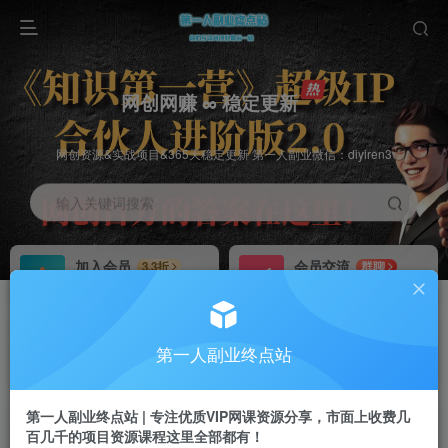
网创网赚 ∞ 稳定更新
网创资源&实战项目&365天稳定更新 第一人副业微信：diyiren3
输入关键词搜索
加入会员
会员交流
3.3折
群聊
全站资源免费下载
研究探讨一手信息差
推广赚钱
知识第一营招募
70%分佣
推荐
第一人副业终点站
推广返佣高达70%
第一人副业终点站
第一人副业终点站 | 专注优质VIP网课资源分享，市面上收费几
百几千的项目资源课程这里全部都有！