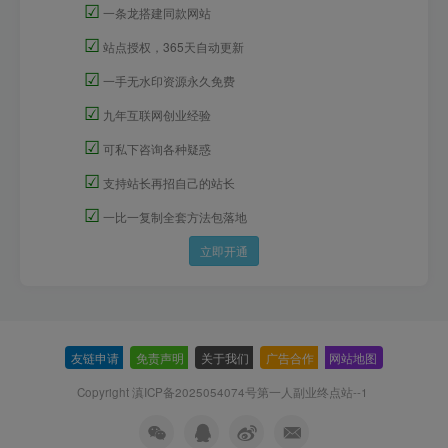
☑
一条龙搭建同款网站
☑
站点授权，365天自动更新
☑
一手无水印资源永久免费
☑
九年互联网创业经验
☑
可私下咨询各种疑惑
☑
支持站长再招自己的站长
☑
一比一复制全套方法包落地
立即开通
友链申请
-
免责声明
-
关于我们
-
广告合作
-
网站地图
Copyright 滇ICP备2025054074号
第一人副业终点站--1