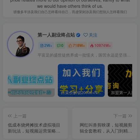
we would have others think of us.
骄傲多半涉及我们自己怎样看待自己，而虚荣则涉及我们想别人怎样看我们
第一人副业终点站
关注
2W+
0
718W+
10974W+
平富足的盛世徒然养成一批懦夫，困苦永远是坚强之母
你还在到处找项目？还在当韭菜？我靠卖项目一个月收入5万+，曾经我也是个失败者。
白菜价解锁20000+N个赚钱机会，加入第一人副业终点站会员，全站资源免费学习。
上一篇
下一篇
低成本烧烤摊技术虚拟项目
网红叫兽剪映课，短视频剪
新玩法，短视频运营策略分
辑全套教程，从入门到精通
享，快人一步【揭秘】
零基础速成