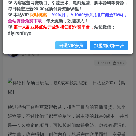
🔰 内容涵盖网赚项目、引流技术、电商运营、脚本源码等资源，
每日稳定更新20-30优质付费资源课程！
🔰 本站VIP
限时特惠，
￥99/月，￥1980/永久 (推广佣金70%)，
首页
创业课程
会员免费
正文
全站资源免费下载，
每天更新，欢迎加入！
🔰
第一人副业终点站开放对接知识付费平台，
站长微信：
得物种草项目玩法，是0成本长期稳定，日收益
diyirenfuye
200+【揭秘】
开通VIP会员
加盟知识第一营
第一人副业终点站
关注
私信
2年前发布
2008
116
通过得物平台种草获得收益，相当于目前的直播带货、知乎
好物等，不过比他们都简单易学，最主要的就是0成本，并且
是—长久稳定的项目，可以长时间获得收益。赚钱的逻辑也
很简单，你在得物上创作内容，然后在内容里面挂上商品链