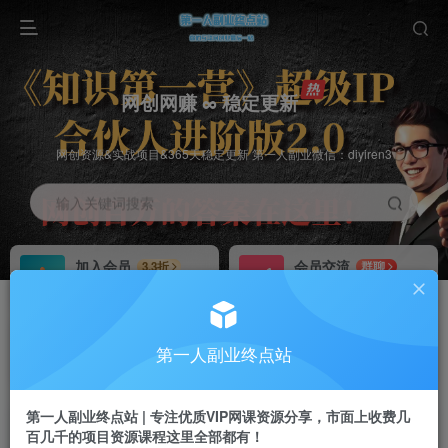
网创网赚 ∞ 稳定更新
网创资源&实战项目&365天稳定更新 第一人副业微信：diyiren3
输入关键词搜索
加入会员
会员交流
3.3折
群聊
全站资源免费下载
研究探讨一手信息差
推广赚钱
知识第一营招募
70%分佣
推荐
第一人副业终点站
推广返佣高达70%
第一人副业终点站
第一人副业终点站 | 专注优质VIP网课资源分享，市面上收费几
百几千的项目资源课程这里全部都有！