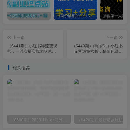
你还在到处找项目？还在当韭菜？我靠卖项目一个月收入5万+，曾经我也是个失败者。
白菜价解锁20000+N个赚钱机会，加入第一人副业终点站会员，全站资源免费学习。
上一篇
下一篇
（6441期）小红书导流变现
（6440期）绅白不白·小红书
营，一线实操实战团队总
无货源第六版，精细化进阶
结，真正实战，全是细节
玩法，最全思路运营，可长
久操作
相关推荐
（6890期）2023-TikTok海外短视频带货特训营，掌握TK短视频带货变现全流程（60节课）