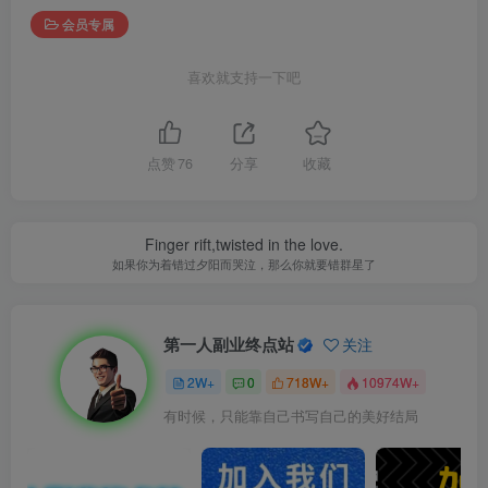
会员专属
喜欢就支持一下吧
点赞
76
分享
收藏
Finger rift,twisted in the love.
如果你为着错过夕阳而哭泣，那么你就要错群星了
第一人副业终点站
关注
2W+
0
718W+
10974W+
有时候，只能靠自己书写自己的美好结局