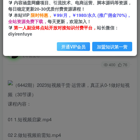
🔰 内容涵盖网赚项目、引流技术、电商运营、脚本源码等资源，
每日稳定更新20-30优质付费资源课程！
🔰 本站VIP
限时特惠，
￥99/月，￥1980/永久 (推广佣金70%)，
首页
创业课程
会员专属
正文
全站资源免费下载，
每天更新，欢迎加入！
🔰
第一人副业终点站开放对接知识付费平台，
站长微信：
（6442期）2023短视频干货·运营课，真正从0-1
diyirenfuye
做好短视频（30节课）
开通VIP会员
加盟知识第一营
第一人副业终点站
关注
私信
2年前发布
400
76
课程内容：
01 1.短视频启蒙.mp4
02 2.做短视频前需知.mp4