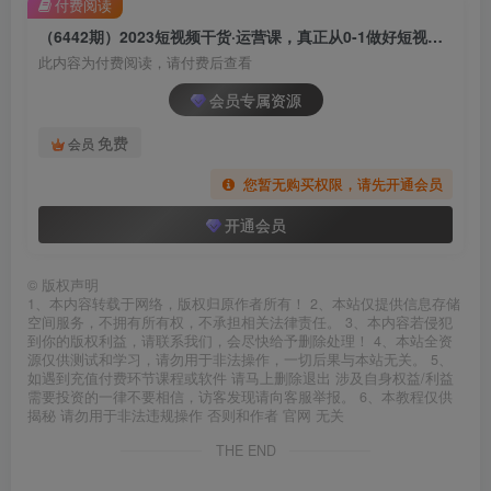
付费阅读
（6442期）2023短视频干货·运营课，真正从0-1做好短视频（30节课）
此内容为付费阅读，请付费后查看
会员专属资源
免费
会员
您暂无购买权限，请先开通会员
开通会员
©
版权声明
1、本内容转载于网络，版权归原作者所有！ 2、本站仅提供信息存储
空间服务，不拥有所有权，不承担相关法律责任。 3、本内容若侵犯
到你的版权利益，请联系我们，会尽快给予删除处理！ 4、本站全资
源仅供测试和学习，请勿用于非法操作，一切后果与本站无关。 5、
如遇到充值付费环节课程或软件 请马上删除退出 涉及自身权益/利益
需要投资的一律不要相信，访客发现请向客服举报。 6、本教程仅供
揭秘 请勿用于非法违规操作 否则和作者 官网 无关
THE END