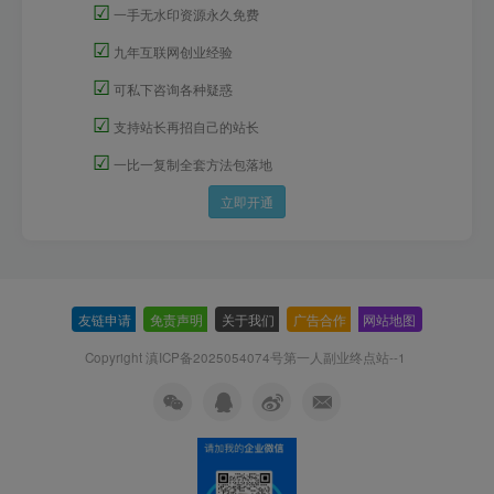
☑
一手无水印资源永久免费
☑
九年互联网创业经验
☑
可私下咨询各种疑惑
☑
支持站长再招自己的站长
☑
一比一复制全套方法包落地
立即开通
友链申请
-
免责声明
-
关于我们
-
广告合作
-
网站地图
Copyright 滇ICP备2025054074号
第一人副业终点站--1