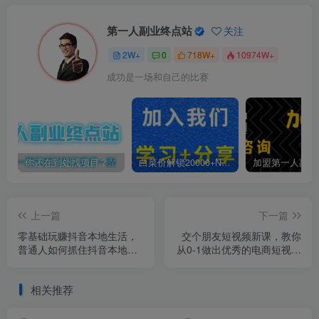
第一人副业终点站
关注
2W+
0
718W+
10974W+
成功是一场和自己的比赛
你还在到处找项目？还在当韭菜？我靠卖项目一个月收入5万+，曾经我也是个失败者。
白菜价解锁20000+N个赚钱机会，加入第一人副业终点站会员，全站资源免费学习。
上一篇
下一篇
零基础玩赚抖音本地生活，
交个朋友短视频新课，教你
普通人如何抓住抖音本地生
从0-1做出优秀的电商短视频
活流量红利
（全套课程包含资料+直播）
相关推荐