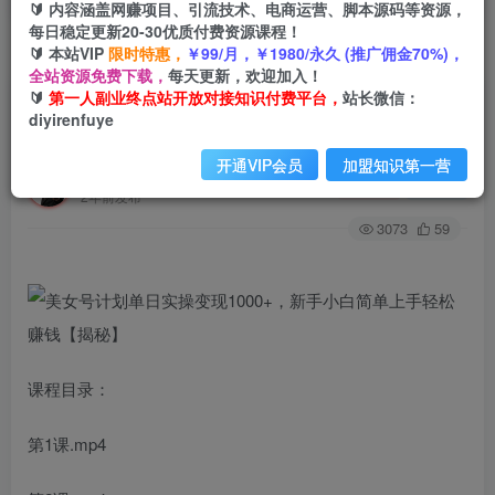
🔰 内容涵盖网赚项目、引流技术、电商运营、脚本源码等资源，
每日稳定更新20-30优质付费资源课程！
🔰 本站VIP
限时特惠，
￥99/月，￥1980/永久 (推广佣金70%)，
首页
创业课程
会员免费
正文
全站资源免费下载，
每天更新，欢迎加入！
🔰
第一人副业终点站开放对接知识付费平台，
站长微信：
美女号计划单日实操变现1000+，新手小白简单上
diyirenfuye
手轻松赚钱【揭秘】
开通VIP会员
加盟知识第一营
第一人副业终点站
关注
私信
2年前发布
3073
59
课程目录：
第1课.mp4