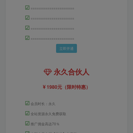
☑
=====================
☑
=====================
☑
=====================
☑
=====================
立即开通
永久合伙人
1980元（限时特惠）
☑
会员时长：永久
☑
全站资源永久免费获取
☑
推广佣金高达70％