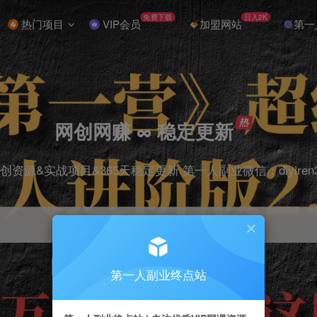
免费下载
日入2K
热门项目
VIP会员
加盟网站
第一
网创网赚 ∞ 稳定更新
创资源&实战项目&365天稳定更新 第一人副业微信：diyiren
项目
抖音
引流
剪辑
短视频
电商
第一人副业终点站