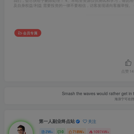
我们，会尽快给予删除处理！ 4、本站全资源仅供测试和学习，请勿用
及自身权益/利益 需要投资的一律不要相信，访客发现请向客服举报。 
会员专属
点赞
14
Smash the waves would rather get in the
海浪宁可在
第一人副业终点站
关注
2W+
0
718W+
10974W+