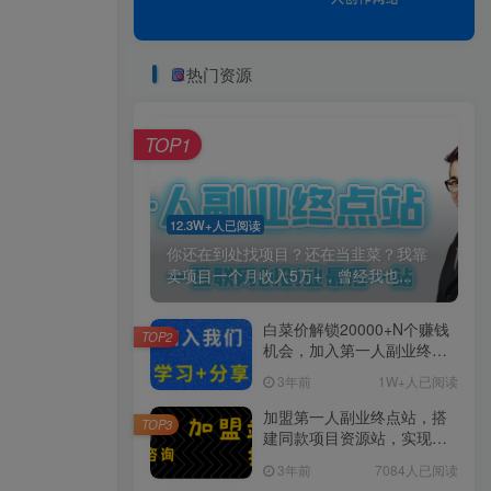
热门资源
TOP1
12.3W+人已阅读
你还在到处找项目？还在当韭菜？我靠
卖项目一个月收入5万+，曾经我也...
白菜价解锁20000+N个赚钱
TOP2
机会，加入第一人副业终点
站会员，全站资源免费学
3年前
1W+人已阅读
习。
加盟第一人副业终点站，搭
TOP3
建同款项目资源站，实现日
入2000+
3年前
7084人已阅读