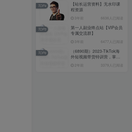
【站长运营资料】无水印课
TOP4
程资源
3年前
6636人已阅读
第一人副业终点站【VIP会员
TOP5
专属交流群】
3年前
6477人已阅读
（6890期）2023-TikTok海
TOP6
外短视频带货特训营，掌握
TK短视频带货变现全流程
2年前
3379人已阅读
（60节课）