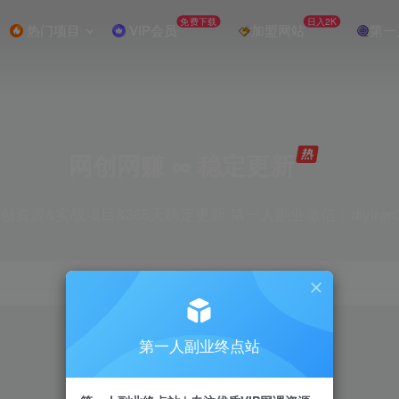
免费下载
日入2K
热门项目
VIP会员
加盟网站
第一
网创网赚 ∞ 稳定更新
创资源&实战项目&365天稳定更新 第一人副业微信：diyiren
项目
抖音
引流
剪辑
短视频
电商
第一人副业终点站