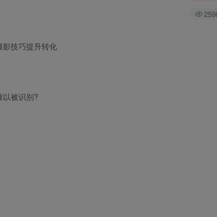
259
难以被识别?