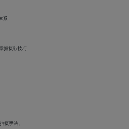
体系!
掌握摄影技巧
的拍摄手法。