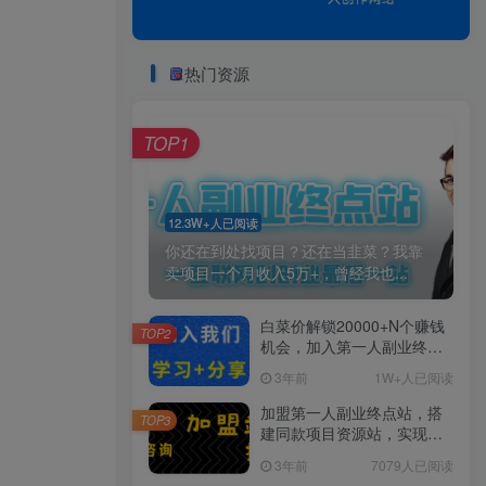
热门资源
TOP1
12.3W+人已阅读
你还在到处找项目？还在当韭菜？我靠
卖项目一个月收入5万+，曾经我也...
白菜价解锁20000+N个赚钱
TOP2
机会，加入第一人副业终点
站会员，全站资源免费学
3年前
1W+人已阅读
习。
加盟第一人副业终点站，搭
TOP3
建同款项目资源站，实现日
入2000+
3年前
7079人已阅读