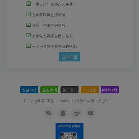
☑
一手无水印资源永久免费
☑
九年互联网创业经验
☑
可私下咨询各种疑惑
☑
支持站长再招自己的站长
☑
一比一复制全套方法包落地
立即开通
友链申请
-
免责声明
-
关于我们
-
广告合作
-
网站地图
Copyright 滇ICP备2025054074号
第一人副业终点站--1