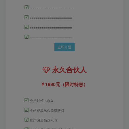
☑
=====================
☑
=====================
☑
=====================
☑
=====================
立即开通
永久合伙人
1980元（限时特惠）
☑
会员时长：永久
☑
全站资源永久免费获取
☑
推广佣金高达70％