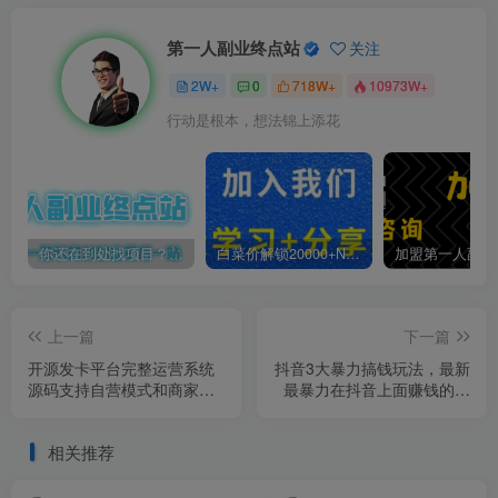
第一人副业终点站
关注
2W+
0
718W+
10973W+
行动是根本，想法锦上添花
你还在到处找项目？还在当韭菜？我靠卖项目一个月收入5万+，曾经我也是个失败者。
白菜价解锁20000+N个赚钱机会，加入第一人副业终点站会员，全站资源免费学习。
上一篇
下一篇
开源发卡平台完整运营系统
抖音3大暴力搞钱玩法，最新
源码支持自营模式和商家入
最暴力在抖音上面赚钱的方
驻模式+搭建视频教程
法【揭秘】
相关推荐