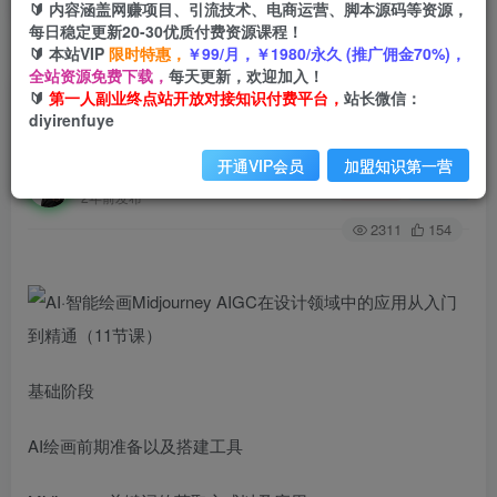
🔰 内容涵盖网赚项目、引流技术、电商运营、脚本源码等资源，
每日稳定更新20-30优质付费资源课程！
🔰 本站VIP
限时特惠，
￥99/月，￥1980/永久 (推广佣金70%)，
首页
创业课程
会员免费
正文
全站资源免费下载，
每天更新，欢迎加入！
🔰
第一人副业终点站开放对接知识付费平台，
站长微信：
AI·智能绘画Midjourney AIGC在设计领域中的应
diyirenfuye
用从入门到精通（11节课）
开通VIP会员
加盟知识第一营
第一人副业终点站
关注
私信
2年前发布
2311
154
基础阶段
AI绘画前期准备以及搭建工具