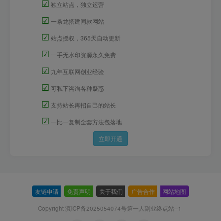
☑
独立站点，独立运营
☑
一条龙搭建同款网站
☑
站点授权，365天自动更新
☑
一手无水印资源永久免费
☑
九年互联网创业经验
☑
可私下咨询各种疑惑
☑
支持站长再招自己的站长
☑
一比一复制全套方法包落地
立即开通
友链申请
-
免责声明
-
关于我们
-
广告合作
-
网站地图
Copyright 滇ICP备2025054074号
第一人副业终点站--1