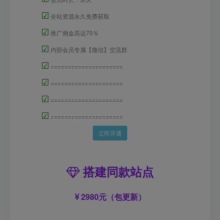
☑
全站资源永久免费获取
☑
推广佣金高达70％
☑
内部会员专属【微信】交流群
☑
=====================
☑
=====================
☑
=====================
☑
=====================
立即开通
搭建同款站点
2980元（包更新）