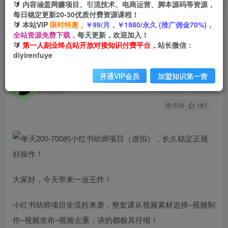
🔰 内容涵盖网赚项目、引流技术、电商运营、脚本源码等资源，
每日稳定更新20-30优质付费资源课程！
🔰 本站VIP
限时特惠，
￥99/月，￥1980/永久 (推广佣金70%)，
首页
创业课程
会员免费
正文
全站资源免费下载，
每天更新，欢迎加入！
🔰
第一人副业终点站开放对接知识付费平台，
站长微信：
单天200-700的小红书幼师项目（虚拟），长久稳
diyirenfuye
定正规好操作！
开通VIP会员
加盟知识第一营
第一人副业终点站
关注
私信
2年前发布
516
181
大家好，今天带来一波王炸！
小红书幼师项目全流程来袭，整套课从视频素材选择–视频制
作–视频发布–视频去重，讲的都极其仔细！