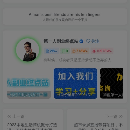
A man's best friends are his ten fingers.
人最好的朋友是自己的十个手指
第一人副业终点站
关注
2W+
0
718W+
10973W+
有时候，成功者只是坚持梦想不放弃的人
你还在到处找项目？还在当韭菜？我靠卖项目一个月收入5万+，曾经我也是个失败者。
白菜价解锁20000+N个赚钱机会，加入第一人副业终点站会员，全站资源免费学习。
上一篇
下一篇
2023本地生活商机账号打造
超市录屏直播带货项目，不