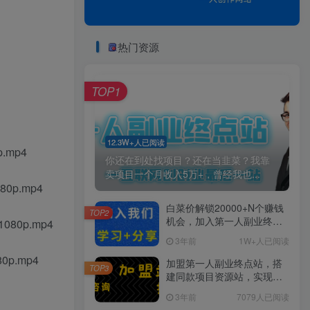
热门资源
TOP1
12.3W+人已阅读
mp4
你还在到处找项目？还在当韭菜？我靠
卖项目一个月收入5万+，曾经我也...
p.mp4
白菜价解锁20000+N个赚钱
TOP2
机会，加入第一人副业终点
0p.mp4
站会员，全站资源免费学
3年前
1W+人已阅读
习。
p.mp4
加盟第一人副业终点站，搭
TOP3
建同款项目资源站，实现日
入2000+
3年前
7079人已阅读