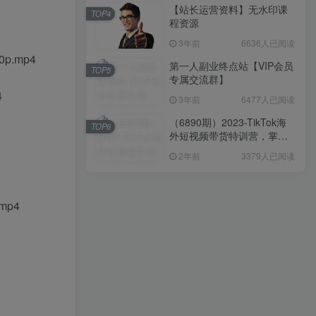
【站长运营资料】无水印课
TOP4
程资源
3年前
6636人已阅读
.mp4
第一人副业终点站【VIP会员
TOP5
专属交流群】
4
3年前
6477人已阅读
（6890期）2023-TikTok海
TOP6
外短视频带货特训营，掌握
TK短视频带货变现全流程
2年前
3379人已阅读
（60节课）
mp4