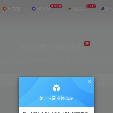
免费下载
日入2K
热门项目
VIP会员
加盟网站
第一
网创网赚 ∞ 稳定更新
创资源&实战项目&365天稳定更新 第一人副业微信：diyiren
项目
抖音
引流
剪辑
短视频
电商
第一人副业终点站