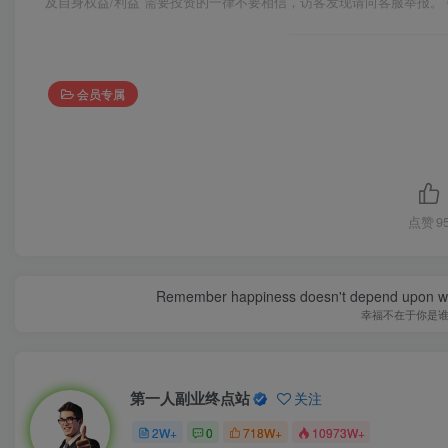
及自身权益/利益 需要投资的一律不要相信，访客发现请向客服举报。 
会员专属
点赞
9
Remember happiness doesn't depend upon who 
幸福不在于你是
第一人副业终点站
关注
2W+
0
718W+
10973W+