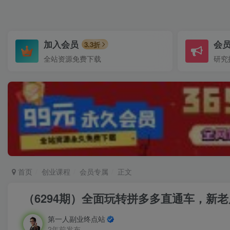
加入会员
会
3.3折
全站资源免费下载
研究
首页
创业课程
会员专属
正文
（6294期）全面玩转拼多多直通车，新
第一人副业终点站
2年前发布