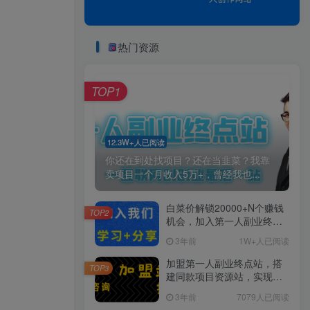
热门资源
TOP1
12.3W+人已阅读
你还在到处找项目？还在当韭菜？我靠
卖项目一个月收入5万+，曾经我也...
白菜价解锁20000+N个赚钱
TOP2
机会，加入第一人副业终点
站会员，全站资源免费学
3年前
1W+人已阅读
习。
加盟第一人副业终点站，搭
TOP3
建同款项目资源站，实现日
入2000+
3年前
7079人已阅读