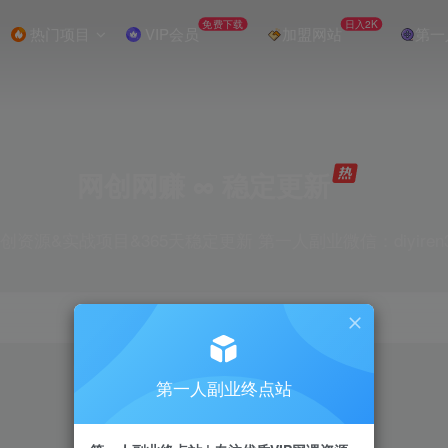
免费下载
日入2K
热门项目
VIP会员
加盟网站
第一
网创网赚 ∞ 稳定更新
创资源&实战项目&365天稳定更新 第一人副业微信：diyiren
项目
抖音
引流
剪辑
短视频
电商
第一人副业终点站