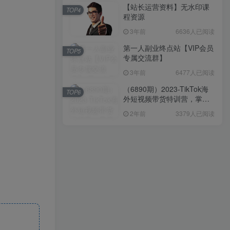
【站长运营资料】无水印课
TOP4
程资源
3年前
6636人已阅读
第一人副业终点站【VIP会员
TOP5
专属交流群】
3年前
6477人已阅读
（6890期）2023-TikTok海
TOP6
外短视频带货特训营，掌握
TK短视频带货变现全流程
2年前
3379人已阅读
（60节课）