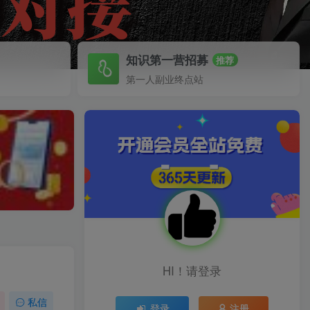
知识第一营招募
推荐
第一人副业终点站
HI！请登录
私信
登录
注册