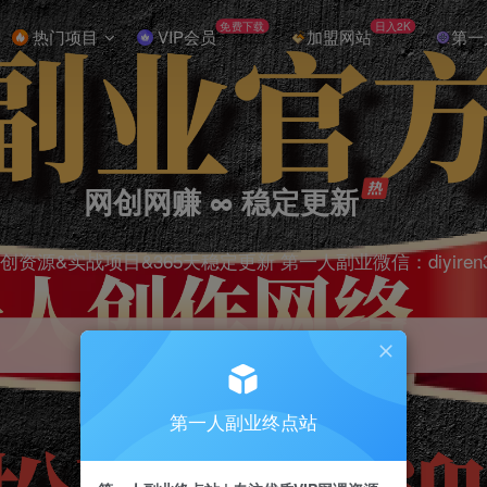
免费下载
日入2K
热门项目
VIP会员
加盟网站
第一
网创网赚 ∞ 稳定更新
创资源&实战项目&365天稳定更新 第一人副业微信：diyiren
项目
抖音
引流
剪辑
短视频
电商
第一人副业终点站