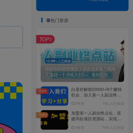
热门资源
TOP1
12.3W+人已阅读
你还在到处找项目？还在当韭菜？我靠
卖项目一个月收入5万+，曾经我也...
白菜价解锁20000+N个赚钱
TOP2
机会，加入第一人副业终点
站会员，全站资源免费学
3年前
1W+人已阅读
习。
加盟第一人副业终点站，搭
TOP3
建同款项目资源站，实现日
入2000+
3年前
7081人已阅读