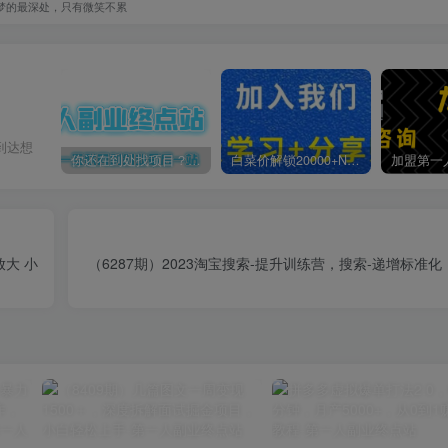
梦的最深处，只有微笑不累
到达想
你还在到处找项目？还在当韭菜？我靠卖项目一个月收入5万+，曾经我也是个失败者。
白菜价解锁20000+N个赚钱机会，加入第一人副业终点站会员，全站资源免费学习。
放大 小
（6287期）2023淘宝搜索-提升训练营，搜索-递增标准