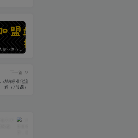
加盟第一人副业终点站，搭建同款项目资源站，实现日入2000+
第一人副业终点站【VIP会员专属交流群】
下一篇
化，动销标准化流
程（7节课）