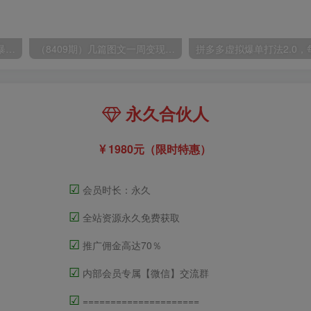
（9420期）最新短剧玩法，暴力变现日入1000+私域零成本操作，全程干货（附1400G短剧）
（8409期）几篇图文一周变现1500＋，深度拆解面试掘金项目，小白轻松上手
永久合伙人
1980元（限时特惠）
☑
会员时长：永久
☑
全站资源永久免费获取
☑
推广佣金高达70％
☑
内部会员专属【微信】交流群
☑
=====================