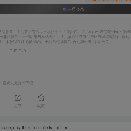
开通会员
空间服务，不拥有所有权，不承担相关法律责任。 3、本内容若侵犯到你的版权
于非法操作，一切后果与本站无关。 5、如遇到充值付费环节课程或软件 请马
6、本教程仅供揭秘 请勿用于非法违规操作 否则和作者 官网 无关
THE END
喜欢就支持一下吧
9
分享
收藏
ace, only then the smile is not tired.