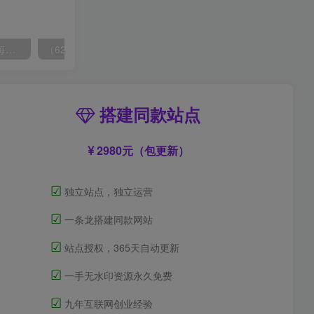
拼多多虚拟爆单打法2.0，每天10分钟，月产5000+，从0到1赚收益教程
（6215期）一个人如何利用微信群自动群发引流，一星期装满200个群，日入500+
搭建同款站点
2980元（包更新）
☑
独立站点，独立运营
☑
一条龙搭建同款网站
☑
站点授权，365天自动更新
☑
一手无水印资源永久免费
☑
九年互联网创业经验