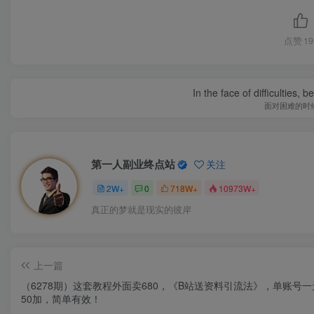
点赞
19
In the face of difficulties, 
面对困难的时
第一人副业终点站
关注
2W+
0
718W+
10973W+
真正的梦就是现实的彼岸
上一篇
（6278期）这套教程外面卖680，《B站送资料引流法》，单账号一天
50加，简单有效！