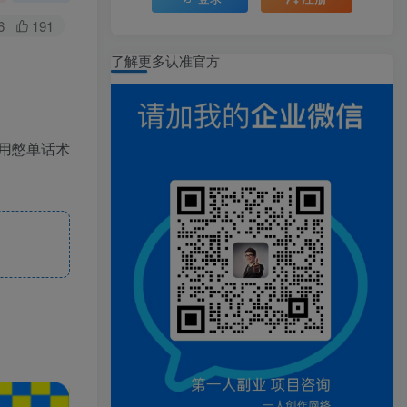
6
191
了解更多认准官方
用憋单话术