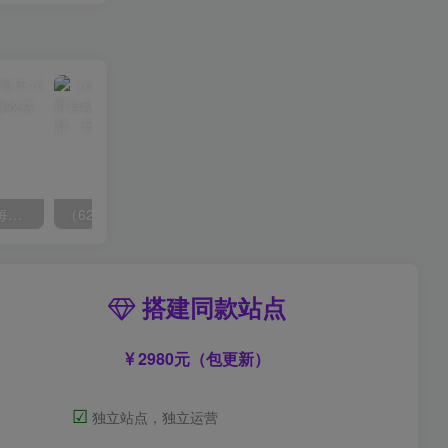
拼多多虚拟爆单打法2.0，每天10分钟，月产5000+，从0到1赚收益教程
（6215期）一个人如何利用微信群自动群发引流，一星期装满200个群，日入500+
搭建同款站点
2980元（包更新）
☑
独立站点，独立运营