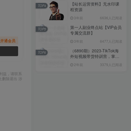
【站长运营资料】无水印课
TOP4
程资源
3年前
6636人已阅读
第一人副业终点站【VIP会员
TOP5
专属交流群】
先开通会员
3年前
6477人已阅读
（6890期）2023-TikTok海
TOP6
外短视频带货特训营，掌握
TK短视频带货变现全流程
2年前
3379人已阅读
（60节课）
利益，请联系
上删除退出 涉