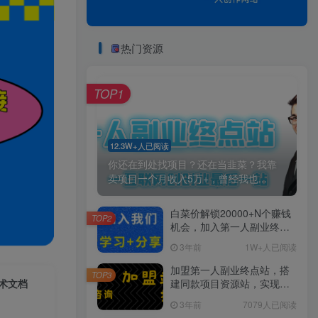
热门资源
TOP1
12.3W+人已阅读
你还在到处找项目？还在当韭菜？我靠
卖项目一个月收入5万+，曾经我也...
白菜价解锁20000+N个赚钱
TOP2
机会，加入第一人副业终点
站会员，全站资源免费学
3年前
1W+人已阅读
习。
加盟第一人副业终点站，搭
TOP3
话术文档
建同款项目资源站，实现日
入2000+
3年前
7079人已阅读