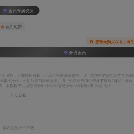
会员专属资源
免费
会员
您暂无购买权限，请
开通会员
空间服务，不拥有所有权，不承担相关法律责任。 3、本内容若侵犯到你的版权
于非法操作，一切后果与本站无关。 5、如遇到充值付费环节课程或软件 请马
6、本教程仅供揭秘 请勿用于非法违规操作 否则和作者 官网 无关
THE END
喜欢就支持一下吧