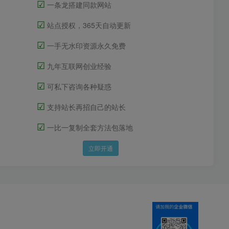
☑
一条龙搭建同款网站
☑
站点授权，365天自动更新
☑
一手无水印资源永久免费
☑
九年互联网创业经验
☑
可私下咨询各种疑惑
☑
支持站长再招自己的站长
☑
一比一复制全套方法包落地
立即开通