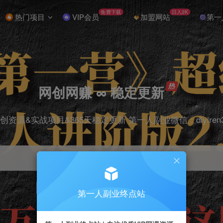
免费下载
日入2K
热门项目
VIP会员
加盟网站
第一
网创网赚 ∞ 稳定更新
创资源&实战项目&365天稳定更新 第一人副业微信：diyiren
项目
抖音
引流
剪辑
短视频
电商
第一人副业终点站