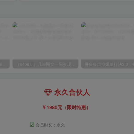
（9420期）最新短剧玩法，暴力变现日入1000+私域零成本操作，全程干货（附1400G短剧）
（8409期）几篇图文一周变现1500＋，深度拆解面试掘金项目，小白轻松上手
永久合伙人
1980元（限时特惠）
☑
会员时长：永久