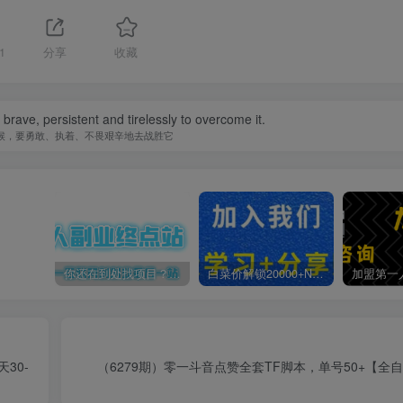
1
分享
收藏
be brave, persistent and tirelessly to overcome it.
候，要勇敢、执着、不畏艰辛地去战胜它
你还在到处找项目？还在当韭菜？我靠卖项目一个月收入5万+，曾经我也是个失败者。
白菜价解锁20000+N个赚钱机会，加入第一人副业终点站会员，全站资源免费学习。
30-
（6279期）零一斗音点赞全套TF脚本，单号50+【全