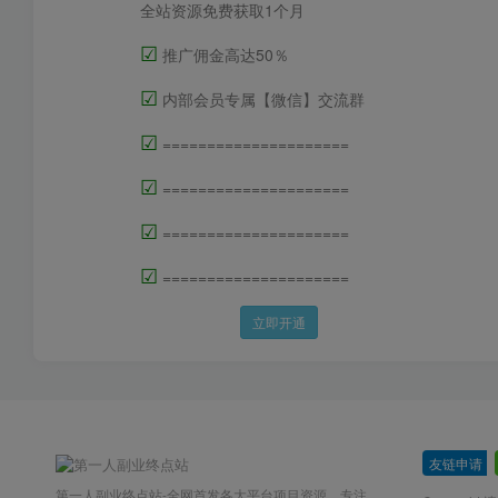
全站资源免费获取1个月
☑
推广佣金高达50％
☑
内部会员专属【微信】交流群
☑
=====================
☑
=====================
☑
=====================
☑
=====================
立即开通
友链申请
-
第一人副业终点站-全网首发各大平台项目资源、专注