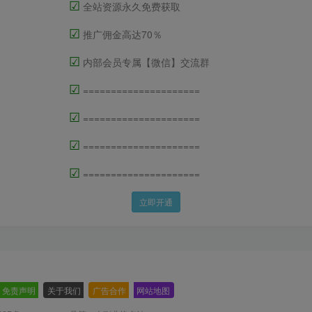
☑
全站资源永久免费获取
☑
推广佣金高达70％
☑
内部会员专属【微信】交流群
☑
=====================
☑
=====================
☑
=====================
☑
=====================
立即开通
免责声明
-
关于我们
-
广告合作
-
网站地图