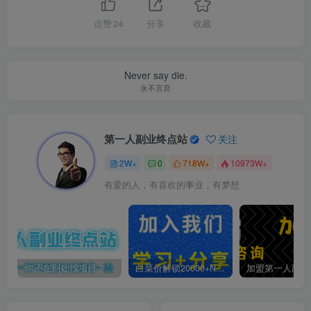
点赞
24
分享
收藏
Never say die.
永不言弃
第一人副业终点站
关注
2W+
0
718W+
10973W+
有爱的人，有喜欢的事业，有梦想
你还在到处找项目？还在当韭菜？我靠卖项目一个月收入5万+，曾经我也是个失败者。
白菜价解锁20000+N个赚钱机会，加入第一人副业终点站会员，全站资源免费学习。