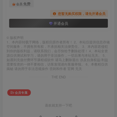
免费
会员
您暂无购买权限，请先开通会员
开通会员
©
版权声明
1、本内容转载于网络，版权归原作者所有！ 2、本站仅提供信息存储
空间服务，不拥有所有权，不承担相关法律责任。 3、本内容若侵犯
到你的版权利益，请联系我们，会尽快给予删除处理！ 4、本站全资
源仅供测试和学习，请勿用于非法操作，一切后果与本站无关。 5、
如遇到充值付费环节课程或软件 请马上删除退出 涉及自身权益/利益
需要投资的一律不要相信，访客发现请向客服举报。 6、本教程仅供
揭秘 请勿用于非法违规操作 否则和作者 官网 无关
THE END
会员专属
喜欢就支持一下吧