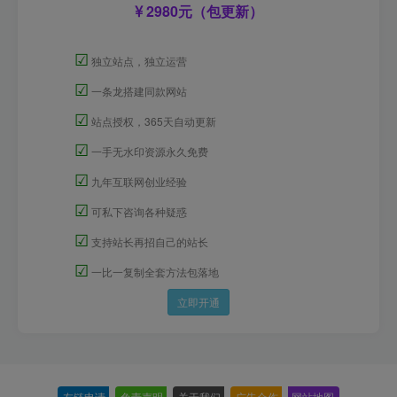
2980元（包更新）
☑
独立站点，独立运营
☑
一条龙搭建同款网站
☑
站点授权，365天自动更新
☑
一手无水印资源永久免费
☑
九年互联网创业经验
☑
可私下咨询各种疑惑
☑
支持站长再招自己的站长
☑
一比一复制全套方法包落地
立即开通
友链申请
-
免责声明
-
关于我们
-
广告合作
-
网站地图