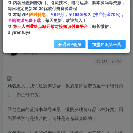
🔰 内容涵盖网赚项目、引流技术、电商运营、脚本源码等资源，
每日稳定更新20-30优质付费资源课程！
🔰 本站VIP
限时特惠，
￥99/月，￥1980/永久 (推广佣金70%)，
首页
创业课程
会员专属
正文
全站资源免费下载，
每天更新，欢迎加入！
🔰
第一人副业终点站开放对接知识付费平台，
站长微信：
（6272期）抖音养生号带货·训练营5.0 月入
diyirenfuye
10w+稳定玩法 让你带货收益爆炸(更新)
开通VIP会员
加盟知识第一营
第一人副业终点站
关注
私信
2年前发布
1884
24
顾名思义，我们这次训练营，教的是抖音带货里一个细分类
目：养生号带货。
经过之前的蓝海书单号积累，慢慢发现食疗品比书好卖。因
为买书学习是痛苦的，食补是有嘴就会吃的！
众所周知，抖音的爆发性很强，能爆单一次不算什么，能复