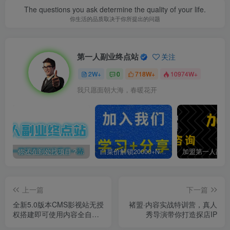
The questions you ask determine the quality of your life.
你生活的品质取决于你所提出的问题
第一人副业终点站
关注
2W+
0
718W+
10974W+
我只愿面朝大海，春暖花开
你还在到处找项目？还在当韭菜？我靠卖项目一个月收入5万+，曾经我也是个失败者。
白菜价解锁20000+N个赚钱机会，加入第一人副业终点站会员，全站资源免费学习。
上一篇
下一篇
全新5.0版本CMS影视站无授
褚盟·内容实战特训营，真人
权搭建即可使用内容全自动
秀导演带你打造探店IP
采集(源码+教程)