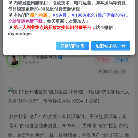
🔰 内容涵盖网赚项目、引流技术、电商运营、脚本源码等资源，
每日稳定更新20-30优质付费资源课程！
🔰 本站VIP
限时特惠，
￥99/月，￥1980/永久 (推广佣金70%)，
首页
创业课程
会员免费
正文
全站资源免费下载，
每天更新，欢迎加入！
🔰
第一人副业终点站开放对接知识付费平台，
站长微信：
快手0粉开通官方“磁力聚星”小铃铛，0基础0费用
diyirenfuye
实操无人直播“软件拉新”，每晚轻松入账1000+
【揭秘】
开通VIP会员
加盟知识第一营
第一人副业终点站
关注
私信
2年前发布
2625
118
“软件拉新”这几年的热度一直就没降过。不仅热度没降，其
“暴利”的程度还越来越甚。2023年，“男粉”和“软件拉新”的结
合，更是热到爆炸。且，这种结合，不仅“热”，还很“稳”。至