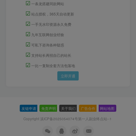
☑
一条龙搭建同款网站
☑
站点授权，365天自动更新
☑
一手无水印资源永久免费
☑
九年互联网创业经验
☑
可私下咨询各种疑惑
☑
支持站长再招自己的站长
☑
一比一复制全套方法包落地
立即开通
友链申请
-
免责声明
-
关于我们
-
广告合作
-
网站地图
Copyright 滇ICP备2025054074号
第一人副业终点站--1