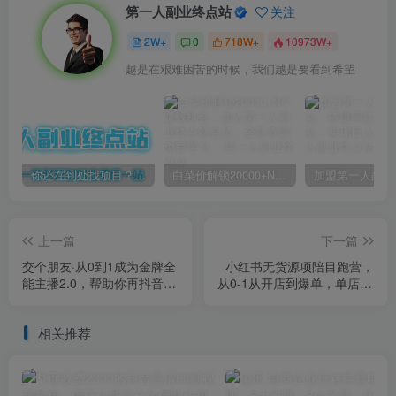
第一人副业终点站
关注
2W+
0
718W+
10973W+
今天的牺牲和努力未来都会有回报
你还在到处找项目？还在当韭菜？我靠卖项目一个月收入5万+，曾经我也是个失败者。
白菜价解锁20000+N个赚钱机会，加入第一人副业终点站会员，全站资源免费学习。
上一篇
下一篇
交个朋友·从0到1成为金牌全
小红书无货源项陪目‬跑营，
能主播2.0，帮助你再抖音赚
从0-1从开店到爆单，单店30
到钱
万销售额，利润50%，有所‬
的货干‬都享分‬给你
相关推荐