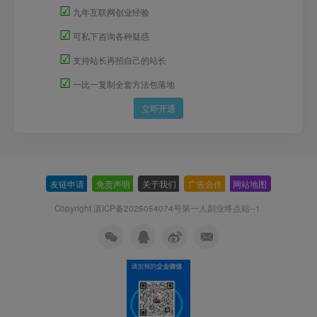
☑
九年互联网创业经验
☑
可私下咨询各种疑惑
☑
支持站长再招自己的站长
☑
一比一复制全套方法包落地
立即开通
友链申请
-
免责声明
-
关于我们
-
广告合作
-
网站地图
Copyright 滇ICP备2025054074号
第一人副业终点站--1