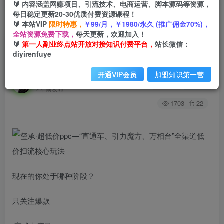
🔰 内容涵盖网赚项目、引流技术、电商运营、脚本源码等资源，
每日稳定更新20-30优质付费资源课程！
🔰 本站VIP
限时特惠，
￥99/月，￥1980/永久 (推广佣金70%)，
首页
创业课程
会员免费
正文
全站资源免费下载，
每天更新，欢迎加入！
🔰
第一人副业终点站开放对接知识付费平台，
站长微信：
玺承·超低价ppc—“直通车、引力魔方、万相台”全
diyirenfuye
渠道低价扫流核心玩法
开通VIP会员
加盟知识第一营
第一人副业终点站
关注
私信
2年前发布
1703
22
现在的你处于哪种阶段？
只关注爆款