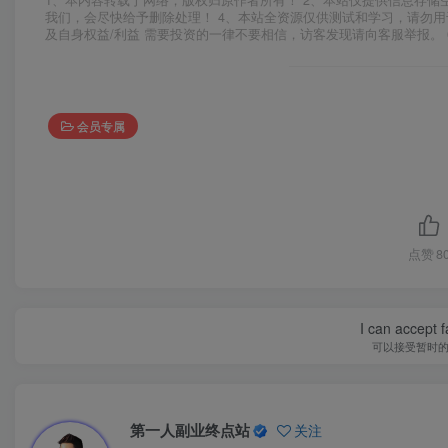
1、本内容转载于网络，版权归原作者所有！ 2、本站仅提供信息存储
我们，会尽快给予删除处理！ 4、本站全资源仅供测试和学习，请勿用
及自身权益/利益 需要投资的一律不要相信，访客发现请向客服举报。 
会员专属
点赞
8
I can accept fa
可以接受暂时
第一人副业终点站
关注