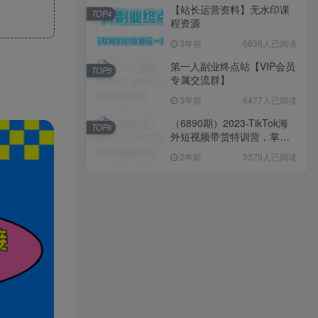
【站长运营资料】无水印课
TOP4
程资源
3年前
6636人已阅读
第一人副业终点站【VIP会员
TOP5
专属交流群】
3年前
6477人已阅读
（6890期）2023-TikTok海
TOP6
外短视频带货特训营，掌握
TK短视频带货变现全流程
2年前
3379人已阅读
（60节课）