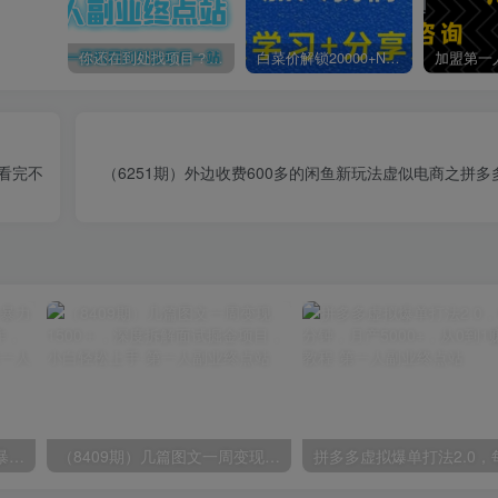
你还在到处找项目？还在当韭菜？我靠卖项目一个月收入5万+，曾经我也是个失败者。
白菜价解锁20000+N个赚钱机会，加入第一人副业终点站会员，全站资源免费学习。
看完不
（6251期）外边收费600多的闲鱼新玩法虚似电商之拼
（9420期）最新短剧玩法，暴力变现日入1000+私域零成本操作，全程干货（附1400G短剧）
（8409期）几篇图文一周变现1500＋，深度拆解面试掘金项目，小白轻松上手