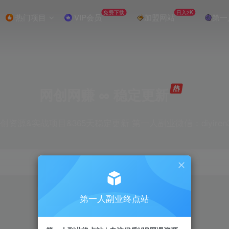
免费下载
日入2K
热门项目
VIP会员
加盟网站
第一
网创网赚 ∞ 稳定更新
创资源&实战项目&365天稳定更新 第一人副业微信：diyiren
项目
抖音
引流
剪辑
短视频
电商
第一人副业终点站