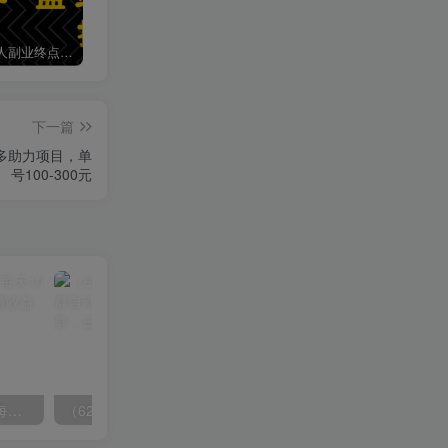
加盟第一人副业终点站，搭建同款项目资源站，实现日入2000+
【站长运营资料】无水印课程资源
第一人副业终点站【VIP会员专属交流群】
下一篇
多多助力项目，单
号100-300元
拼多多虚拟爆单打法2.0，每天10分钟，月产5000+，从0到1赚收益教程
（6215期）一个人如何利用微信群自动群发引流，一星期装满200个群，日入500+