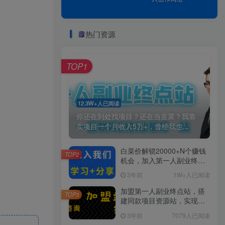
热门资源
TOP1
12.3W+人已阅读
你还在到处找项目？还在当韭菜？我靠
卖项目一个月收入5万+，曾经我也...
白菜价解锁20000+N个赚钱
TOP2
机会，加入第一人副业终点
站会员，全站资源免费学
3年前
1W+人已阅读
习。
加盟第一人副业终点站，搭
TOP3
建同款项目资源站，实现日
入2000+
3年前
7079人已阅读