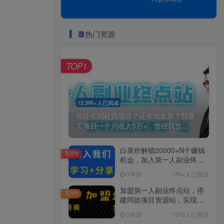
热门资源
TOP1
12.3W+人已阅读
你还在到处找项目？还在当韭菜？我靠
卖项目一个月收入5万+，曾经我也...
白菜价解锁20000+N个赚钱
TOP2
机会，加入第一人副业终点
站会员，全站资源免费学
3年前
1W+人已阅读
习。
加盟第一人副业终点站，搭
TOP3
建同款项目资源站，实现日
入2000+
3年前
7079人已阅读