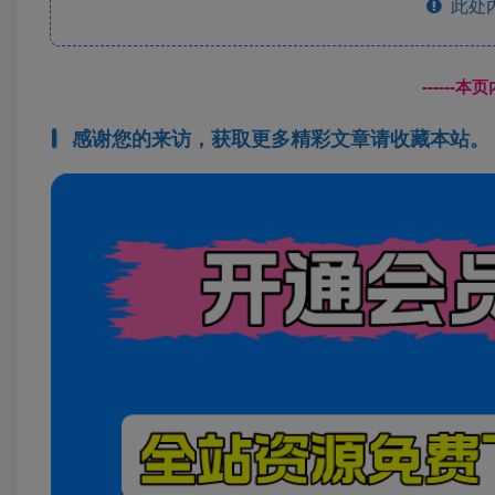
此处
------
感谢您的来访，获取更多精彩文章请收藏本站。