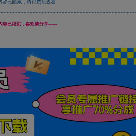
内容已隐藏，请付费后查看
本页内容已结束，喜欢请分享------