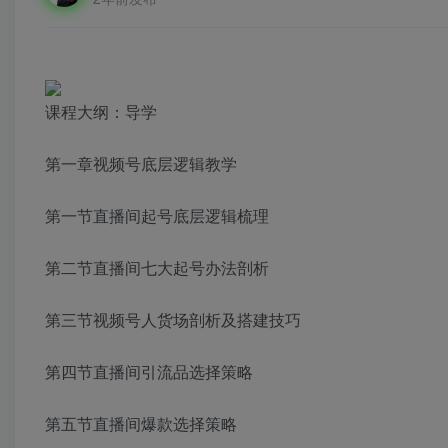
课程大纲：导学
第一章视频号底层逻辑教学
第一节直播间起号底层逻辑梳理
第二节直播间七大起号办法剖析
第三节视频号人货场剖析及搭建技巧
第四节直播间引流品选择策略
第五节直播间爆款选择策略