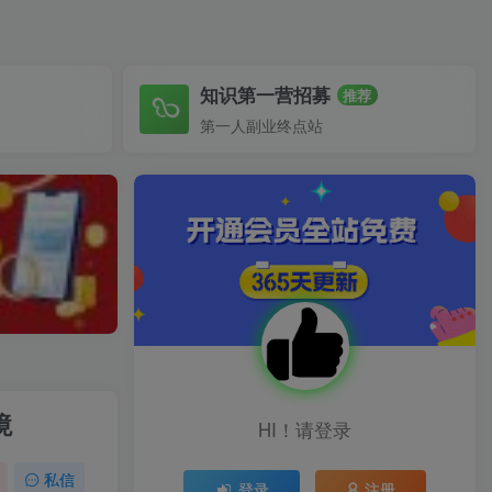
知识第一营招募
推荐
第一人副业终点站
境
HI！请登录
私信
登录
注册