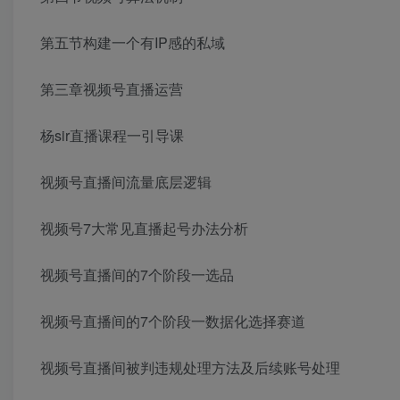
第五节构建一个有IP感的私域
第三章视频号直播运营
杨sir直播课程一引导课
视频号直播间流量底层逻辑
视频号7大常见直播起号办法分析
视频号直播间的7个阶段一选品
视频号直播间的7个阶段一数据化选择赛道
视频号直播间被判违规处理方法及后续账号处理