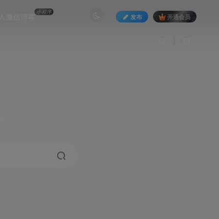
小程序
人微信博客
发布
开通会员
3