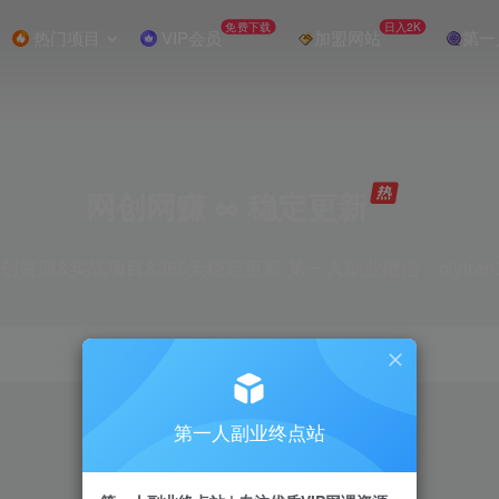
免费下载
日入2K
热门项目
VIP会员
加盟网站
第一
网创网赚 ∞ 稳定更新
创资源&实战项目&365天稳定更新 第一人副业微信：diyiren
项目
抖音
引流
剪辑
短视频
电商
第一人副业终点站