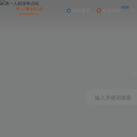
NEW
网站首页
创业课程
网
输入关键词搜索