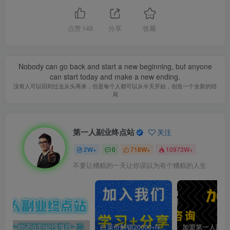
点赞
149
分享
收藏
Nobody can go back and start a new beginning, but anyone
can start today and make a new ending.
没有人可以回到过去从头再来，但是每个人都可以从今天开始，创造一个全新的结
局
第一人副业终点站
关注
2W+
0
718W+
10973W+
不要让糟糕的一天让你误以为有个糟糕的人生
你还在到处找项目？还在当韭菜？我靠卖项目一个月收入5万+，曾经我也是个失败者。
白菜价解锁20000+N个赚钱机会，加入第一人副业终点站会员，全站资源免费学习。