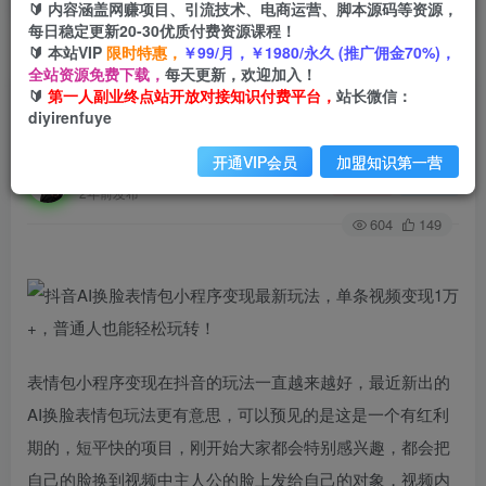
🔰 内容涵盖网赚项目、引流技术、电商运营、脚本源码等资源，
每日稳定更新20-30优质付费资源课程！
🔰 本站VIP
限时特惠，
￥99/月，￥1980/永久 (推广佣金70%)，
首页
创业课程
会员免费
正文
全站资源免费下载，
每天更新，欢迎加入！
🔰
第一人副业终点站开放对接知识付费平台，
站长微信：
抖音AI换脸表情包小程序变现最新玩法，单条视频
diyirenfuye
变现1万+，普通人也能轻松玩转！
开通VIP会员
加盟知识第一营
第一人副业终点站
关注
私信
2年前发布
604
149
表情包小程序变现在抖音的玩法一直越来越好，最近新出的
AI换脸表情包玩法更有意思，可以预见的是这是一个有红利
期的，短平快的项目，刚开始大家都会特别感兴趣，都会把
自己的脸换到视频中主人公的脸上发给自己的对象，视频内