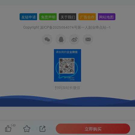
友链申请
-
免责声明
-
关于我们
-
广告合作
-
网站地图
Copyright 滇ICP备2025054074号
第一人副业终点站--1
扫码加站长微信
149
立即购买
本站主题由Zibll子比主题强力驱动
联系作者