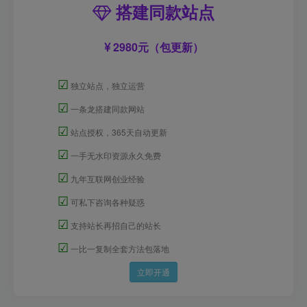
搭建同款站点
2980元（包更新）
☑
独立站点，独立运营
☑
一条龙搭建同款网站
☑
站点授权，365天自动更新
☑
一手无水印资源永久免费
☑
九年互联网创业经验
☑
可私下咨询各种疑惑
☑
支持站长再招自己的站长
☑
一比一复制全套方法包落地
立即开通