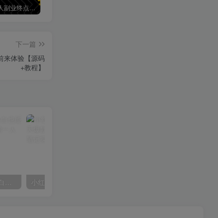
加盟第一人副业终点站，搭建同款项目资源站，实现日入2000+
【站长运营资料】无水印课程资源
第一人副业终点站【VIP会员专属交流群】
下一篇
前来体验【源码
+教程】
AI风景号7天涨粉10W，小白也能1分钟掌握的视频制作教程
小红书训练营：7天定位实战+7天爆款拆解&选题库搭建实战+21天笔记实操实战