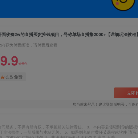
外面收费2w的直播买货捡钱项目，号称单场直播撸2000+【详细玩法教程
此内容为付费阅读，请付费后查看
9.9
99
¥
免费
会员
立即
您当前未登录！建议登陆后购买，可保
空间服务，不拥有所有权，不承担相关法律责任。 3、本内容若侵犯到你的版权
于非法操作，一切后果与本站无关。 5、如遇到充值付费环节课程或软件 请马
6、本教程仅供揭秘 请勿用于非法违规操作 否则和作者 官网 无关