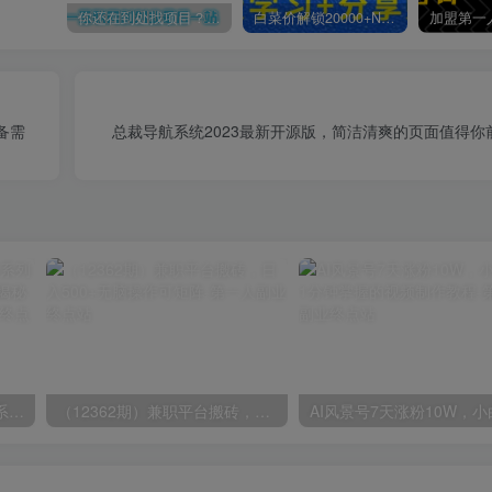
你还在到处找项目？还在当韭菜？我靠卖项目一个月收入5万+，曾经我也是个失败者。
白菜价解锁20000+N个赚钱机会，加入第一人副业终点站会员，全站资源免费学习。
设备需
总裁导航系统2023最新开源版，简洁清爽的页面值得你
玺承·电商企业玩转抖音电商系列课，6大维度，6位老师，线上揭秘抖音商家入局SOP
（12362期）兼职平台搬砖，日入500+无脑操作可矩阵