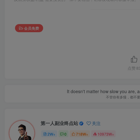
会员免费
点赞
8
It doesn't matter how slow you are, as
不管你有多慢，都不
第一人副业终点站
关注
2W+
0
718W+
10973W+