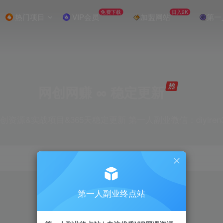
免费下载
日入2K
热门项目
VIP会员
加盟网站
第一
网创网赚 ∞ 稳定更新
创资源&实战项目&365天稳定更新 第一人副业微信：diyiren
项目
抖音
引流
剪辑
短视频
电商
第一人副业终点站