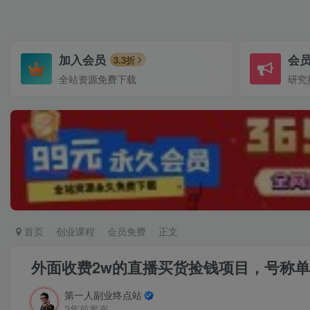
加入会员
会
3.3折
全站资源免费下载
研究
首页
创业课程
会员免费
正文
外面收费2w的直播买货捡钱项目，号称单
第一人副业终点站
2年前发布