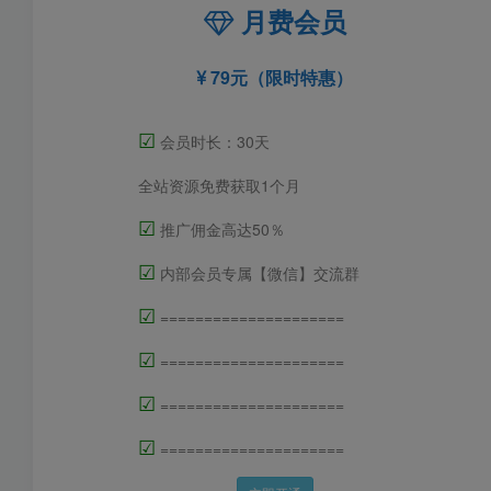
月费会员
79元（限时特惠）
☑
会员时长：30天
全站资源免费获取1个月
☑
推广佣金高达50％
☑
内部会员专属【微信】交流群
☑
=====================
☑
=====================
☑
=====================
☑
=====================