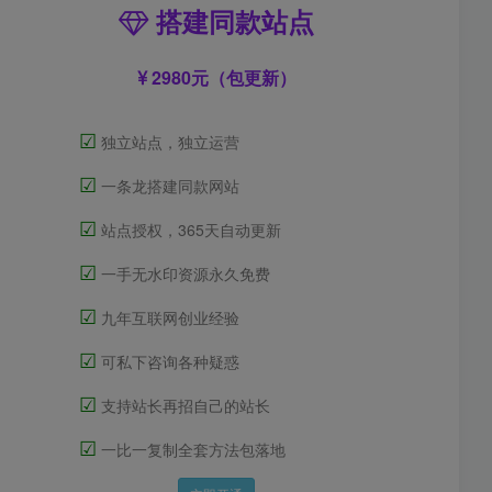
搭建同款站点
2980元（包更新）
☑
独立站点，独立运营
☑
一条龙搭建同款网站
☑
站点授权，365天自动更新
☑
一手无水印资源永久免费
☑
九年互联网创业经验
☑
可私下咨询各种疑惑
☑
支持站长再招自己的站长
☑
一比一复制全套方法包落地