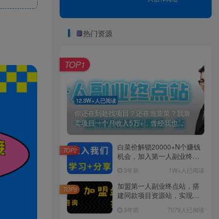
热门资源
TOP1
12.3W+人已阅读
你还在到处找项目？还在当韭菜？我靠
卖项目一个月收入5万+，曾经我也...
白菜价解锁20000+N个赚钱
TOP2
机会，加入第一人副业终点
站会员，全站资源免费学
3年前
1W+人已阅读
习。
加盟第一人副业终点站，搭
TOP3
建同款项目资源站，实现日
入2000+
3年前
7079人已阅读