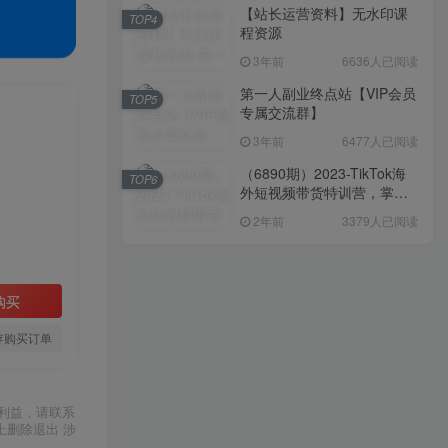
【站长运营资料】无水印课
TOP4
程资源
3年前
6636人已阅读
第一人副业终点站【VIP会员
TOP5
】
专属交流群】
3年前
6477人已阅读
（6890期）2023-TikTok海
TOP6
外短视频带货特训营，掌握
TK短视频带货变现全流程
2年前
3379人已阅读
（60节课）
购买
存购买订单
利益，请联系
上删除退出 涉