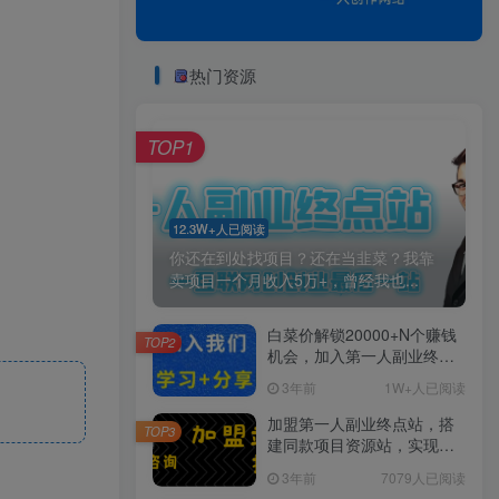
热门资源
TOP1
12.3W+人已阅读
你还在到处找项目？还在当韭菜？我靠
卖项目一个月收入5万+，曾经我也...
白菜价解锁20000+N个赚钱
TOP2
机会，加入第一人副业终点
站会员，全站资源免费学
3年前
1W+人已阅读
习。
加盟第一人副业终点站，搭
TOP3
建同款项目资源站，实现日
入2000+
3年前
7079人已阅读