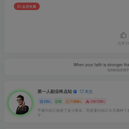
会员专属
点赞
3
When your faith is stronger t
当你的信念强
第一人副业终点站
关注
2W+
0
718W+
10973W+
不要问自己收获了多少果实，而是要问自己今天播种了
子