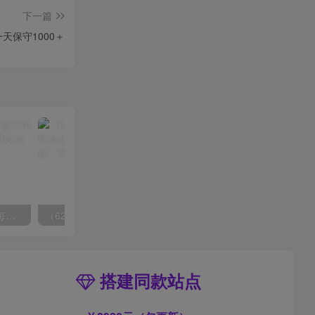
下一篇
天保守1000＋
拼多多虚拟爆单打法2.0，每天10分钟，月产5000+，从0到1赚收益教程
（6215期）一个人如何利用微信群自动群发引流，一星期装满200个群，日入500+
搭建同款站点