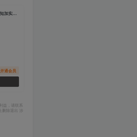
（6205期）千川投放速成培训班【2023新版】底层框架策略实操讲解，认知加实操为一体
先开通会员
利益，请联系
上删除退出 涉