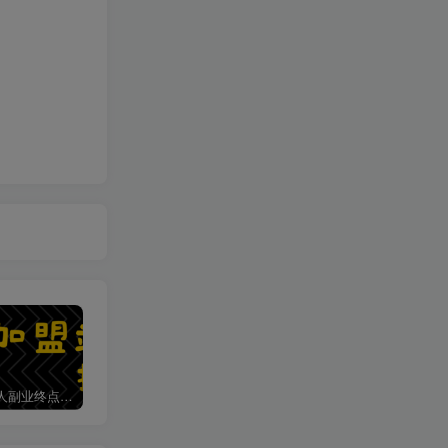
加盟第一人副业终点站，搭建同款项目资源站，实现日入2000+
【站长运营资料】无水印课程资源
第一人副业终点站【VIP会员专属交流群】