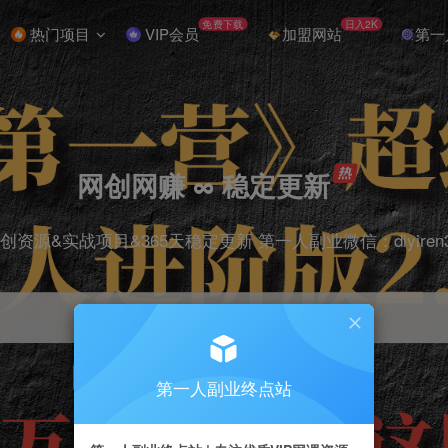
免费下载
日入2K
热门项目
VIP会员
加盟网站
第一
网创网赚 ∞ 稳定更新
创资源&实战项目&365天稳定更新 第一人副业微信：diyiren
项目
抖音
引流
剪辑
短视频
电商
第一人副业终点站