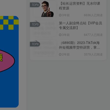
【站长运营资料】无水印课
TOP4
程资源
3年前
6636人已阅读
第一人副业终点站【VIP会员
TOP5
专属交流群】
3年前
6477人已阅读
（6890期）2023-TikTok海
TOP6
外短视频带货特训营，掌握
TK短视频带货变现全流程
2年前
3379人已阅读
（60节课）