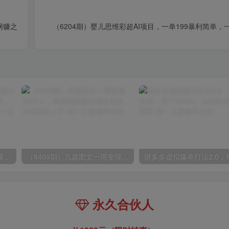
网赚之
（6204期）婴儿思维彩超AI项目，一单199暴利简单，一
（9420期）最新短剧玩法，暴力变现日入1000+私域零成本操作，全程干货（附1400G短剧）
（8409期）几篇图文一周变现1500＋，深度拆解面试掘金项目，小白轻松上手
永久合伙人