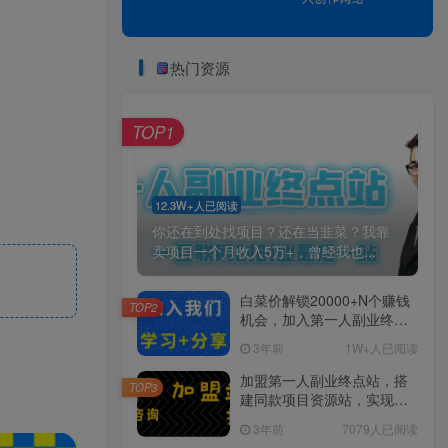
热门资源
TOP1
12.3W+人已阅读
你还在到处找项目？还在当韭菜？我靠
卖项目一个月收入5万+，曾经我也...
白菜价解锁20000+N个赚钱
TOP2
机会，加入第一人副业终点
站会员，全站资源免费学
3年前
1W+人已阅读
习。
加盟第一人副业终点站，搭
TOP3
建同款项目资源站，实现日
入2000+
3年前
7079人已阅读