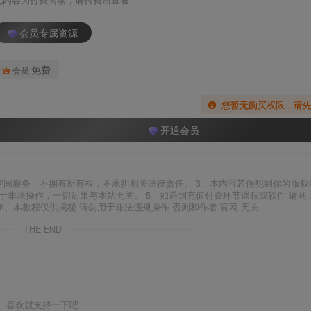
此内容为付费阅读，请付费后查看
会员专属资源
免费
会员
您暂无购买权限，请
开通会员
空间服务，不拥有所有权，不承担相关法律责任。 3、本内容若侵犯到你的版权
于非法操作，一切后果与本站无关。 5、如遇到充值付费环节课程或软件 请马
6、本教程仅供揭秘 请勿用于非法违规操作 否则和作者 官网 无关
THE END
喜欢就支持一下吧