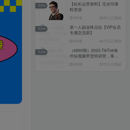
【站长运营资料】无水印课
TOP4
程资源
3年前
6636人已阅读
第一人副业终点站【VIP会员
TOP5
专属交流群】
3年前
6477人已阅读
（6890期）2023-TikTok海
TOP6
外短视频带货特训营，掌握
TK短视频带货变现全流程
2年前
3379人已阅读
（60节课）