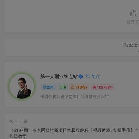
点赞
7
People a
第一人副业终点站
关注
2W+
0
718W+
10973W+
感谢你将我推下悬崖让我看清整片天空
上一篇
（6197期）夸克网盘拉新项目终极版教程【视频教程+实操手册】
姆级教学