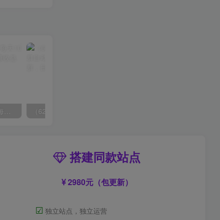
拼多多虚拟爆单打法2.0，每天10分钟，月产5000+，从0到1赚收益教程
（6215期）一个人如何利用微信群自动群发引流，一星期装满200个群，日入500+
搭建同款站点
2980元（包更新）
☑
独立站点，独立运营