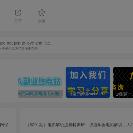
9
分享
收藏
re not just to love and live.
人不是仅仅为了爱而生存的
你还在到处找项目？还在当韭菜？我靠卖项目一个月收入5万+，曾经我也是个失败者。
白菜价解锁20000+N个赚钱机会，加入第一人副业终点站会员，全站资源免费学习。
全网保
（6201期）电影解说流量特训班：快速学会电影解说，入