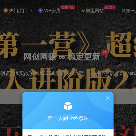
免费下载
日入2K
热门项目
VIP会员
加盟网站
第一
网创网赚 ∞ 稳定更新
创资源&实战项目&365天稳定更新 第一人副业微信：diyiren
项目
抖音
引流
剪辑
短视频
电商
第一人副业终点站