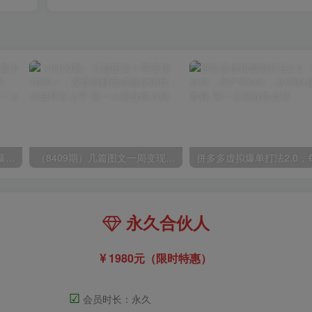
（9420期）最新短剧玩法，暴力变现日入1000+私域零成本操作，全程干货（附1400G短剧）
（8409期）几篇图文一周变现1500＋，深度拆解面试掘金项目，小白轻松上手
永久合伙人
1980元（限时特惠）
☑
会员时长：永久