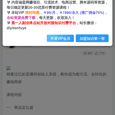
🔰 内容涵盖网赚项目、引流技术、电商运营、脚本源码等资源，
每日稳定更新20-30优质付费资源课程！
🔰 本站VIP
限时特惠，
￥99/月，￥1980/永久 (推广佣金70%)，
首页
创业课程
会员专属
正文
全站资源免费下载，
每天更新，欢迎加入！
🔰
第一人副业终点站开放对接知识付费平台，
站长微信：
（6196期）老板必学：月销-百万的直播带货玩
diyirenfuye
法，从亏钱到月入50万，听这门就够了
开通VIP会员
加盟知识第一营
第一人副业终点站
关注
私信
2年前发布
887
170
销量过亿的直播间创始人亲授，教你成为能引流、会转化的
赚钱商家
课程内容
一、商业定位篇