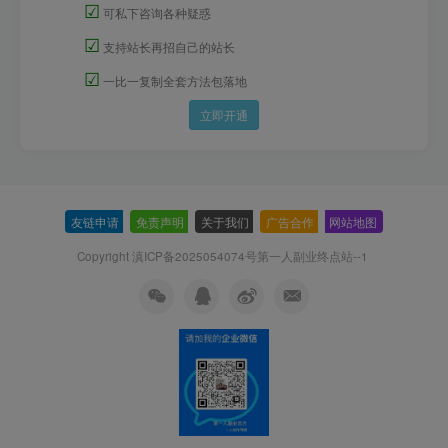
☑
可私下咨询各种疑惑
☑
支持站长再招自己的站长
☑
一比一复制全套方法包落地
立即开通
友链申请
-
免责声明
-
关于我们
-
广告合作
-
网站地图
Copyright 滇ICP备2025054074号
第一人副业终点站--1