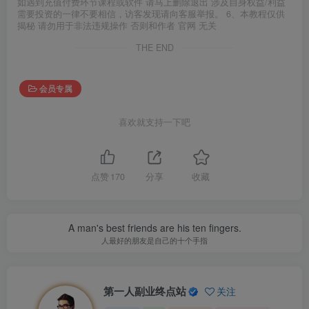
如遇到充值付费环节课程或软件 请马上删除退出 涉及自身权益/利益
需要投资的一律不要相信，访客发现请向客服举报。 6、本教程仅供
揭秘 请勿用于非法违规操作 否则和作者 官网 无关
THE END
会员专属
喜欢就支持一下吧
点赞
170
分享
收藏
A man's best friends are his ten fingers.
人最好的朋友是自己的十个手指
第一人副业终点站
关注