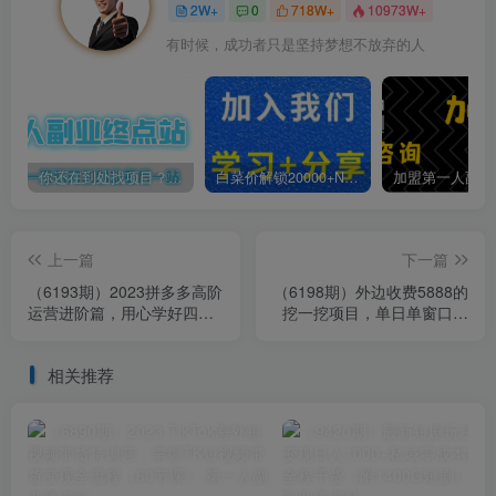
2W+
0
718W+
10973W+
有时候，成功者只是坚持梦想不放弃的人
你还在到处找项目？还在当韭菜？我靠卖项目一个月收入5万+，曾经我也是个失败者。
白菜价解锁20000+N个赚钱机会，加入第一人副业终点站会员，全站资源免费学习。
上一篇
下一篇
（6193期）2023拼多多高阶
（6198期）外边收费5888的
运营进阶篇，用心学好四
挖一挖项目，单日单窗口可
式，你就是下一位运营高手
挖出100米，全自动，可多
开
相关推荐