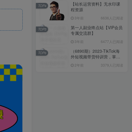
【站长运营资料】无水印课
TOP4
程资源
3年前
6636人已阅读
第一人副业终点站【VIP会员
TOP5
专属交流群】
3年前
6477人已阅读
（6890期）2023-TikTok海
TOP6
外短视频带货特训营，掌握
TK短视频带货变现全流程
2年前
3379人已阅读
（60节课）