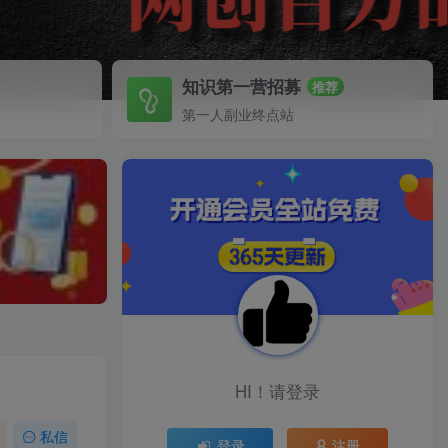
知识第一营招募
推荐
第一人副业终点站
HI！请登录
私信
登录
注册