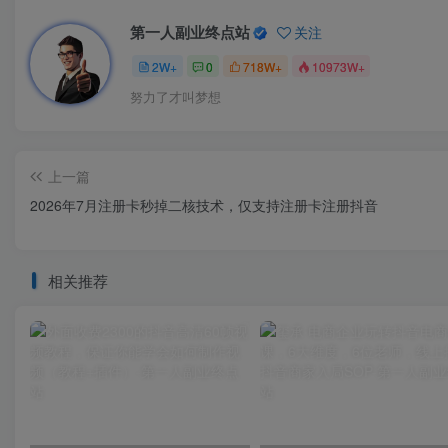
第一人副业终点站
关注
2W+
0
718W+
10973W+
努力了才叫梦想
上一篇
2026年7月注册卡秒掉二核技术，仅支持注册卡注册抖音
相关推荐