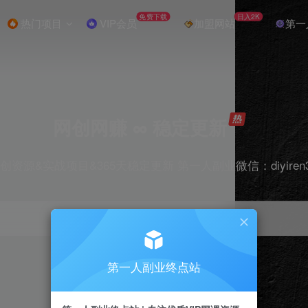
免费下载
日入2K
热门项目
VIP会员
加盟网站
第一
网创网赚 ∞ 稳定更新
创资源&实战项目&365天稳定更新 第一人副业微信：diyiren
项目
抖音
引流
剪辑
短视频
电商
第一人副业终点站