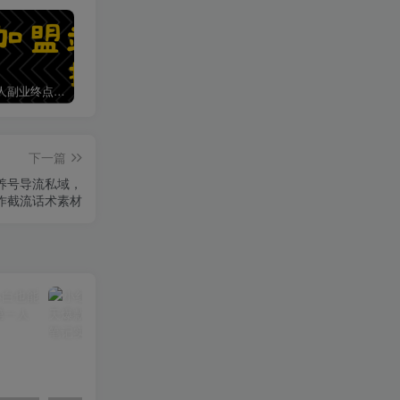
加盟第一人副业终点站，搭建同款项目资源站，实现日入2000+
【站长运营资料】无水印课程资源
第一人副业终点站【VIP会员专属交流群】
下一篇
养号导流私域，
量制作截流话术素材