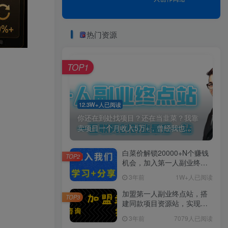
热门资源
TOP1
12.3W+人已阅读
你还在到处找项目？还在当韭菜？我靠
卖项目一个月收入5万+，曾经我也...
白菜价解锁20000+N个赚钱
TOP2
机会，加入第一人副业终点
站会员，全站资源免费学
3年前
1W+人已阅读
习。
加盟第一人副业终点站，搭
TOP3
建同款项目资源站，实现日
入2000+
3年前
7079人已阅读