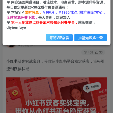
🔰 内容涵盖网赚项目、引流技术、电商运营、脚本源码等资源，
每日稳定更新20-30优质付费资源课程！
🔰 本站VIP
限时特惠，
￥99/月，￥1980/永久 (推广佣金70%)，
首页
创业课程
会员免费
正文
全站资源免费下载，
每天更新，欢迎加入！
🔰
第一人副业终点站开放对接知识付费平台，
站长微信：
小红书获客实战宝典，带你从小红书平台稳定获
diyirenfuye
客，轻松引流到微信私域
开通VIP会员
加盟知识第一营
第一人副业终点站
关注
私信
4个月前发布
458
33
小红书获客实战宝典，带你从小红书平台稳定获客，轻松引
流到微信私域