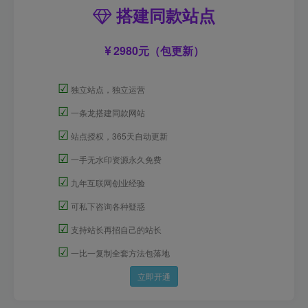
搭建同款站点
2980元（包更新）
☑
独立站点，独立运营
☑
一条龙搭建同款网站
☑
站点授权，365天自动更新
☑
一手无水印资源永久免费
☑
九年互联网创业经验
☑
可私下咨询各种疑惑
☑
支持站长再招自己的站长
☑
一比一复制全套方法包落地
立即开通