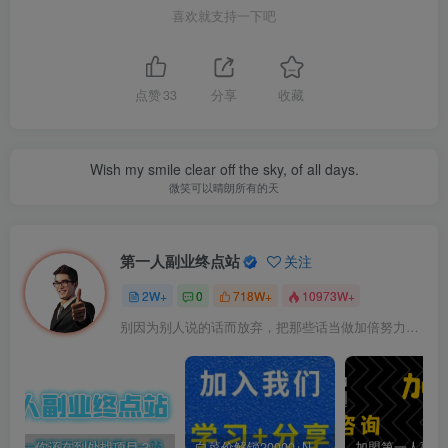
喜欢就支持一下吧
点赞
33
分享
收藏
Wish my smile clear off the sky, of all days.
微笑可以晴朗所有的天
第一人副业终点站
关注
2W+
0
718W+
10973W+
别因为别人说的话而放弃，把那些话当做加倍努力的动力
你还在到处找项目？还在当韭菜？我靠卖项目一个月收入5万+，曾经我也是个失败者。
白菜价解锁20000+N个赚钱机会，加入第一人副业终点站会员，全站资源免费学习。