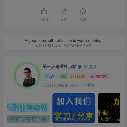
点赞
21
分享
收藏
A good idea without action is worth nothing.
如果没有切实执行，再好的点子也是徒劳
第一人副业终点站
关注
2W+
0
718W+
10973W+
人最好的朋友是自己的十个手指
你还在到处找项目？还在当韭菜？我靠卖项目一个月收入5万+，曾经我也是个失败者。
白菜价解锁20000+N个赚钱机会，加入第一人副业终点站会员，全站资源免费学习。