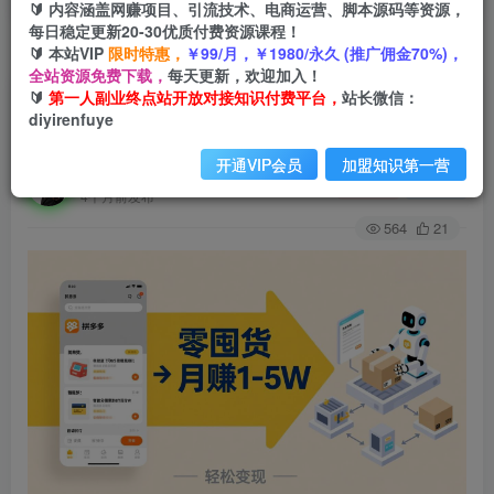
🔰 内容涵盖网赚项目、引流技术、电商运营、脚本源码等资源，
每日稳定更新20-30优质付费资源课程！
🔰 本站VIP
限时特惠，
￥99/月，￥1980/永久 (推广佣金70%)，
首页
创业课程
会员免费
正文
全站资源免费下载，
每天更新，欢迎加入！
🔰
第一人副业终点站开放对接知识付费平台，
站长微信：
不用囤货不用跑单！拼多多虚拟玩法，机器人管理
diyirenfuye
发货和客服，帮你月赚 1-5W
开通VIP会员
加盟知识第一营
第一人副业终点站
关注
私信
4个月前发布
564
21