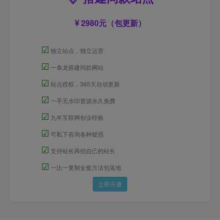
2980元（包更新）
☑
独立站点，独立运营
☑
一条龙搭建同款网站
☑
站点授权，365天自动更新
☑
一手无水印资源永久免费
☑
九年互联网创业经验
☑
可私下咨询各种疑惑
☑
支持站长再招自己的站长
☑
一比一复制全套方法包落地
立即开通