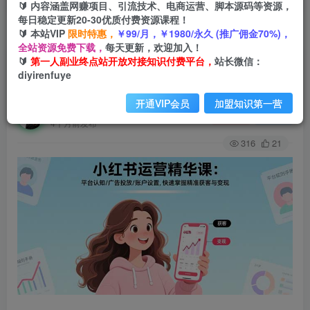
🔰 内容涵盖网赚项目、引流技术、电商运营、脚本源码等资源，
每日稳定更新20-30优质付费资源课程！
🔰 本站VIP
限时特惠，
￥99/月，￥1980/永久 (推广佣金70%)，
首页
创业课程
会员免费
正文
全站资源免费下载，
每天更新，欢迎加入！
🔰
第一人副业终点站开放对接知识付费平台，
站长微信：
小红书运营精华课-更新：平台认知/广告投放/账户
diyirenfuye
设置,快速掌握精准获客与变现
开通VIP会员
加盟知识第一营
第一人副业终点站
关注
私信
4个月前发布
316
21