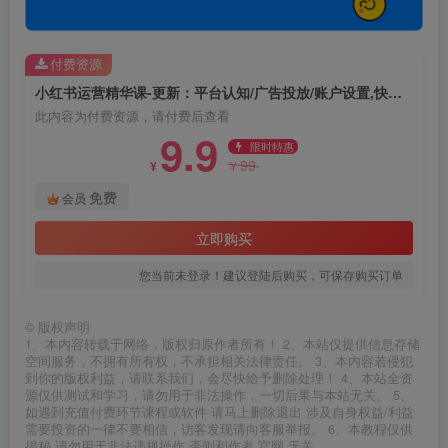
付费资源
小红书运营精华课-更新：平台认知/广告投放/账户设置,快速掌握精准获客与变现
此内容为付费资源，请付费后查看
9.9
限时特惠
99
¥
¥
免费
会员
立即购买
您当前未登录！建议登陆后购买，可保存购买订单
©
版权声明
1、本内容转载于网络，版权归原作者所有！ 2、本站仅提供信息存储
空间服务，不拥有所有权，不承担相关法律责任。 3、本内容若侵犯
到你的版权利益，请联系我们，会尽快给予删除处理！ 4、本站全资
源仅供测试和学习，请勿用于非法操作，一切后果与本站无关。 5、
如遇到充值付费环节课程或软件 请马上删除退出 涉及自身权益/利益
需要投资的一律不要相信，访客发现请向客服举报。 6、本教程仅供
揭秘 请勿用于非法违规操作 否则和作者 官网 无关