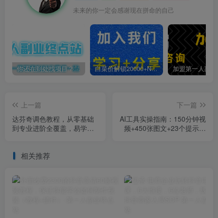
未来的你一定会感谢现在拼命的自己
你还在到处找项目？还在当韭菜？我靠卖项目一个月收入5万+，曾经我也是个失败者。
白菜价解锁20000+N个赚钱机会，加入第一人副业终点站会员，全站资源免费学习。
上一篇
下一篇
达芬奇调色教程，从零基础
AI工具实操指南：150分钟视
到专业进阶全覆盖，易学易
频+450张图文+23个提示词
懂，即学即用
文档，额外附赠200+指令
相关推荐