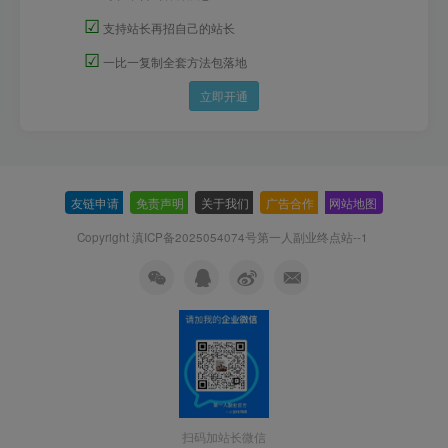
☑
支持站长再招自己的站长
☑
一比一复制全套方法包落地
立即开通
友链申请
-
免责声明
-
关于我们
-
广告合作
-
网站地图
Copyright 滇ICP备2025054074号
第一人副业终点站--1
扫码加站长微信