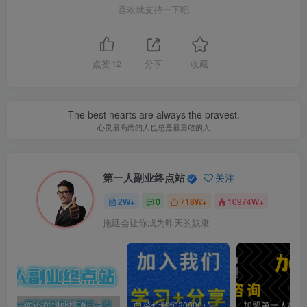
喜欢就支持一下吧
点赞
12
分享
收藏
The best hearts are always the bravest.
心灵最高尚的人也总是最勇敢的人
第一人副业终点站
关注
2W+
0
718W+
10974W+
拖延会让你成为昨天的奴隶
你还在到处找项目？还在当韭菜？我靠卖项目一个月收入5万+，曾经我也是个失败者。
白菜价解锁20000+N个赚钱机会，加入第一人副业终点站会员，全站资源免费学习。