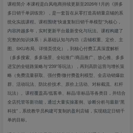
课程简介 本课程是白凤电商持续更新至2026年1月的《拼多
多日销千单训练营》，是一套旨在从零打造高销量店铺的系
统化实战课程。课程围绕“快速复制日销千单模型”为核心，
内容跨越多年，实时更新平台最新变化与玩法。课程构建了
完整的知识体系：从基础认知与内功（店铺权重、定价、主
图、SKU布局、详情页优化），到核心付费工具深度解析
（多多搜索、多多场景、全站推广/商品推广、放心推、多多
进宝的全链路策略与“239”等玩法），再到高阶运营与增长策
略（免费流量获取、强付费/微付费盈利模型、全店动销爆款
群、活动玩法、防比价技术、原价上活动、对标截流、杠杆
玩法）。课程覆盖高/低客单、标品/非标品等各类目，并结合
全店托管等新功能，通过大量实操案例、诊断分析与最新“黑
科技”，系统教学员构建可复制的盈利店铺，实现稳定日销千
单的目标。