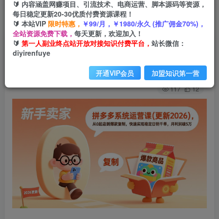
🔰 内容涵盖网赚项目、引流技术、电商运营、脚本源码等资源，
每日稳定更新20-30优质付费资源课程！
🔰 本站VIP
限时特惠，
￥99/月，￥1980/永久 (推广佣金70%)，
首页
创业课程
会员免费
正文
全站资源免费下载，
每天更新，欢迎加入！
🔰
第一人副业终点站开放对接知识付费平台，
站长微信：
拼多多系统运营课(更新2026
diyirenfuye
第一人副业终点站
关注
私信
开通VIP会员
加盟知识第一营
4个月前发布
117
12