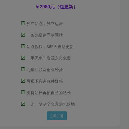
2980元（包更新）
☑
独立站点，独立运营
☑
一条龙搭建同款网站
☑
站点授权，365天自动更新
☑
一手无水印资源永久免费
☑
九年互联网创业经验
☑
可私下咨询各种疑惑
☑
支持站长再招自己的站长
☑
一比一复制全套方法包落地
立即开通