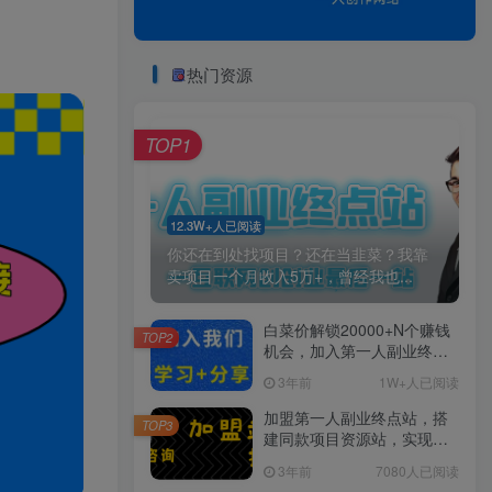
热门资源
TOP1
12.3W+人已阅读
你还在到处找项目？还在当韭菜？我靠
卖项目一个月收入5万+，曾经我也...
白菜价解锁20000+N个赚钱
TOP2
机会，加入第一人副业终点
站会员，全站资源免费学
3年前
1W+人已阅读
习。
加盟第一人副业终点站，搭
TOP3
建同款项目资源站，实现日
入2000+
3年前
7080人已阅读