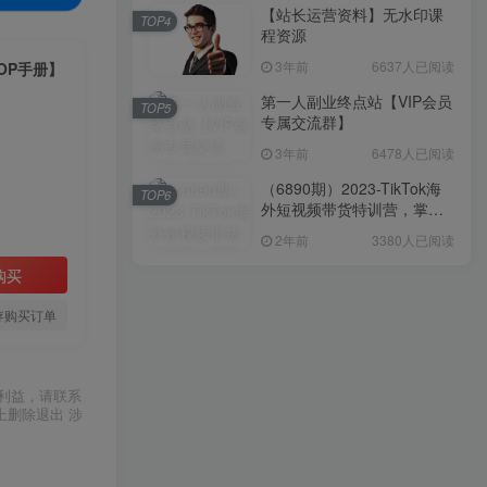
【站长运营资料】无水印课
TOP4
程资源
3年前
6637人已阅读
OP手册】
第一人副业终点站【VIP会员
TOP5
专属交流群】
3年前
6478人已阅读
（6890期）2023-TikTok海
TOP6
外短视频带货特训营，掌握
TK短视频带货变现全流程
2年前
3380人已阅读
（60节课）
购买
存购买订单
利益，请联系
上删除退出 涉