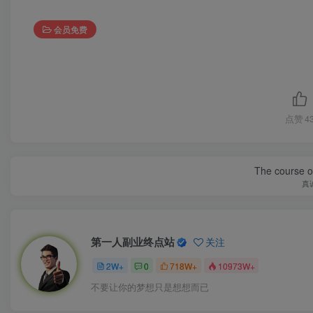
会员免费
点赞
4
The course of
真
第一人副业终点站
关注
2W+
0
718W+
10973W+
不要让你的梦想只是想想而已