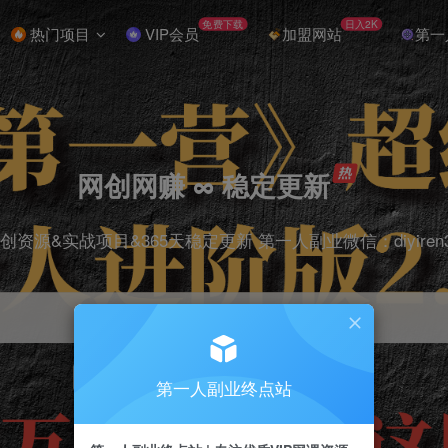
免费下载
日入2K
热门项目
VIP会员
加盟网站
第一
网创网赚 ∞ 稳定更新
创资源&实战项目&365天稳定更新 第一人副业微信：diyiren
项目
抖音
引流
剪辑
短视频
电商
第一人副业终点站