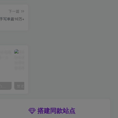
下一篇
手写单篇10万+
AI风景号7天涨粉10W，小白也能1分钟掌握的视频制作教程
蟹老板·打爆个人IP底层实操课，教你成熟专业的打造IP技能，全方位带你做成一个能商业化IP
搭建同款站点