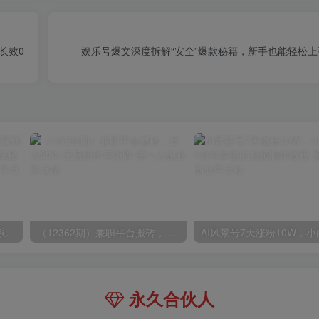
定长效0
娱乐号爆文深度拆解“安全”爆款秘籍，新手也能轻松上
玺承·电商企业玩转抖音电商系列课，6大维度，6位老师，线上揭秘抖音商家入局SOP
（12362期）兼职平台搬砖，日入500+无脑操作可矩阵
永久合伙人