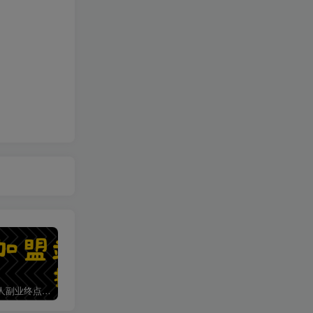
加盟第一人副业终点站，搭建同款项目资源站，实现日入2000+
【站长运营资料】无水印课程资源
第一人副业终点站【VIP会员专属交流群】