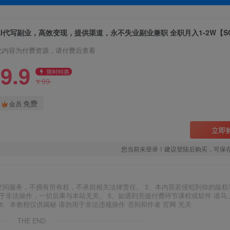
AI代写副业，高效变现，提供渠道，永不失业副业兼职 全职月入1-2W【S
此内容为付费资源，请付费后查看
9.9
限时特惠
99
¥
免费
会员
立即
您当前未登录！建议登陆后购买，可保
空间服务，不拥有所有权，不承担相关法律责任。 3、本内容若侵犯到你的版权
于非法操作，一切后果与本站无关。 5、如遇到充值付费环节课程或软件 请马
6、本教程仅供揭秘 请勿用于非法违规操作 否则和作者 官网 无关
THE END