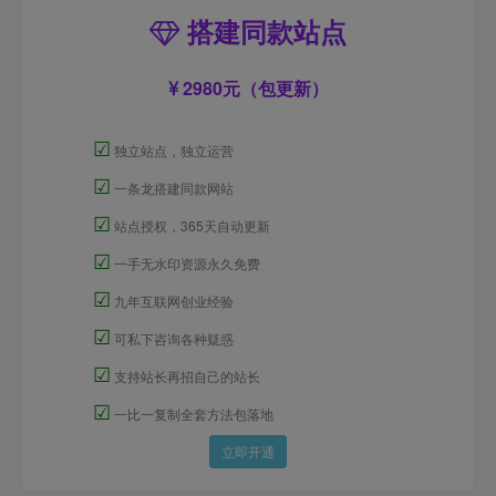
搭建同款站点
2980元（包更新）
☑
独立站点，独立运营
☑
一条龙搭建同款网站
☑
站点授权，365天自动更新
☑
一手无水印资源永久免费
☑
九年互联网创业经验
☑
可私下咨询各种疑惑
☑
支持站长再招自己的站长
☑
一比一复制全套方法包落地
立即开通