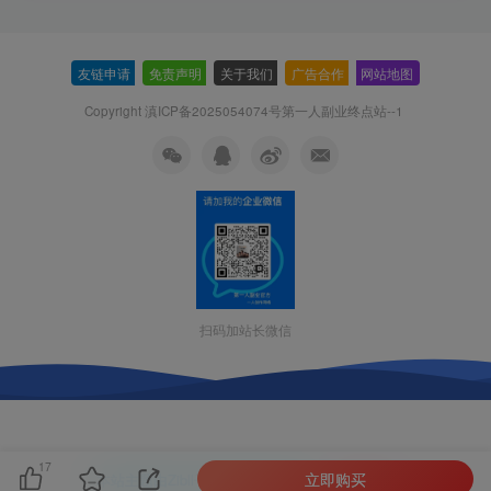
友链申请
-
免责声明
-
关于我们
-
广告合作
-
网站地图
Copyright 滇ICP备2025054074号
第一人副业终点站--1
扫码加站长微信
17
立即购买
本站主题由Zibll子比主题强力驱动
联系作者