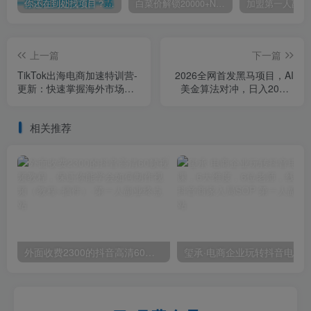
你还在到处找项目？还在当韭菜？我靠卖项目一个月收入5万+，曾经我也是个失败者。
白菜价解锁20000+N个赚钱机会，加入第一人副业终点站会员，全站资源免费学习。
上一篇
下一篇
TikTok出海电商加速特训营-
2026全网首发黑马项目，AI
更新：快速掌握海外市场运
美金算法对冲，日入2000-
营规则，实现高效变现
6000+，稳定长效0风险，彻
底告别996四工资…
相关推荐
外面收费2300的抖音高清60帧视频教程，保证你能学会如何制作视频（教程+插件）