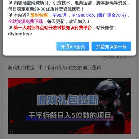
🔰 内容涵盖网赚项目、引流技术、电商运营、脚本源码等资源，
每日稳定更新20-30优质付费资源课程！
🔰 本站VIP
限时特惠，
￥99/月，￥1980/永久 (推广佣金70%)，
首页
创业课程
会员免费
正文
全站资源免费下载，
每天更新，欢迎加入！
🔰
第一人副业终点站开放对接知识付费平台，
站长微信：
游戏礼包拉新_千字拆解日入5位数的项目逻辑
diyirenfuye
第一人副业终点站
关注
私信
开通VIP会员
加盟知识第一营
5个月前发布
325
17
游戏礼包拉新_千字拆解日入5位数的项目逻辑