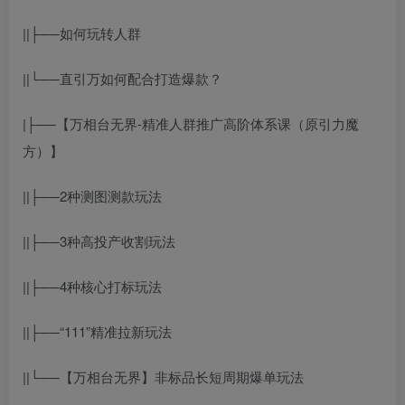
||├──如何玩转人群
||└──直引万如何配合打造爆款？
|├──【万相台无界-精准人群推广高阶体系课（原引力魔
方）】
||├──2种测图测款玩法
||├──3种高投产收割玩法
||├──4种核心打标玩法
||├──“111”精准拉新玩法
||└──【万相台无界】非标品长短周期爆单玩法