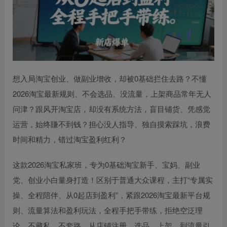
想入局淘宝创业、做副业增收，却被0基础拦住去路？不懂
2026淘宝最新规则、不会选品、没流量，上架商品常年无人
问津？跟风开淘宝店，却没有系统方法，盲目铺货、凭感觉
运营，始终賺不到钱？担心没人指导、独自摸索踩坑，浪费
时间和精力，错过淘宝盈利红利？
这款2026淘宝私家班，专为0基础淘宝新手、宝妈、副业
党、创业小白量身打造！区别于普通大众课程，主打“专属实
操、全程陪伴、从0起店到盈利”，紧跟2026淘宝最新平台规
则、流量算法和盈利玩法，全程手把手带练，拒绝空泛理
论、不藏私、不套路，从店铺注册、选品、上架，到流量引