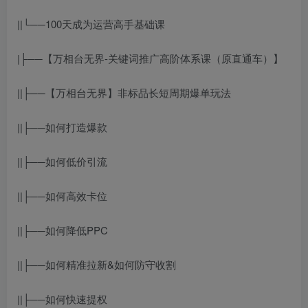
||└──100天成为运营高手基础课
|├──【万相台无界-关键词推广高阶体系课（原直通车）】
||├──【万相台无界】非标品长短周期爆单玩法
||├──如何打造爆款
||├──如何低价引流
||├──如何高效卡位
||├──如何降低PPC
||├──如何精准拉新&如何防守收割
||├──如何快速提权