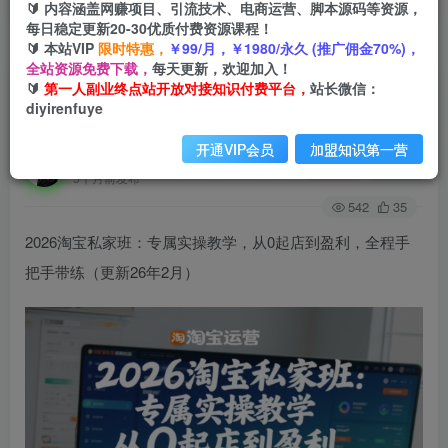
🔰 内容涵盖网赚项目、引流技术、电商运营、脚本源码等资源，
每日稳定更新20-30优质付费资源课程！
🔰 本站VIP
限时特惠，
￥99/月，￥1980/永久 (推广佣金70%)，
首页
创业课程
会员免费
正文
全站资源免费下载，
每天更新，欢迎加入！
🔰
第一人副业终点站开放对接知识付费平台，
站长微信：
2026淘宝私家班：专属实操教学，从0起店到盈
diyirenfuye
利，全程手把手带练(更新26年2月)
开通VIP会员
加盟知识第一营
第一人副业终点站
关注
私信
5个月前发布
542
35
2026淘宝私家班：专属实操教学，从0起店到盈利，全程手
把手带练（更新26年2月）