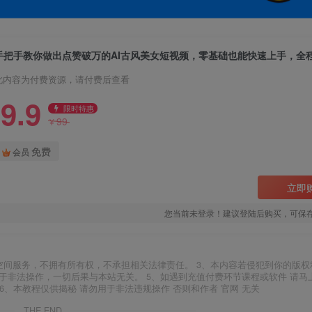
手把手教你做出点赞破万的AI古风美女短视频，零基础也能快速上手，全
此内容为付费资源，请付费后查看
9.9
限时特惠
99
¥
免费
会员
立即
您当前未登录！建议登陆后购买，可保
空间服务，不拥有所有权，不承担相关法律责任。 3、本内容若侵犯到你的版权
于非法操作，一切后果与本站无关。 5、如遇到充值付费环节课程或软件 请马
6、本教程仅供揭秘 请勿用于非法违规操作 否则和作者 官网 无关
THE END