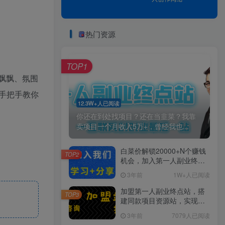
热门资源
TOP1
飘飘、氛围
手把手教你
12.3W+人已阅读
你还在到处找项目？还在当韭菜？我靠
卖项目一个月收入5万+，曾经我也...
白菜价解锁20000+N个赚钱
TOP2
机会，加入第一人副业终点
站会员，全站资源免费学
3年前
1W+人已阅读
习。
加盟第一人副业终点站，搭
TOP3
建同款项目资源站，实现日
入2000+
3年前
7079人已阅读