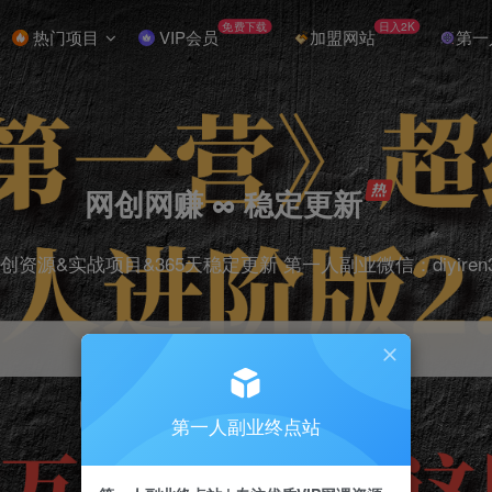
免费下载
日入2K
热门项目
VIP会员
加盟网站
第一
网创网赚 ∞ 稳定更新
创资源&实战项目&365天稳定更新 第一人副业微信：diyiren
项目
抖音
引流
剪辑
短视频
电商
第一人副业终点站