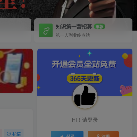
知识第一营招募
推荐
第一人副业终点站
HI！请登录
私信
登录
注册