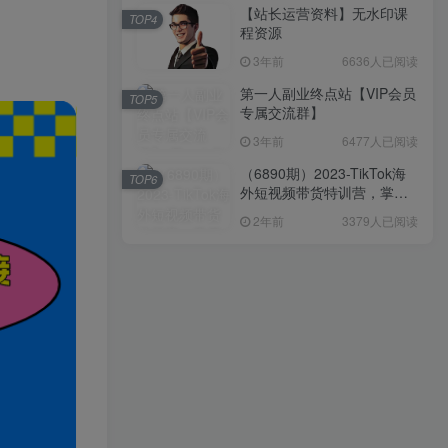
【站长运营资料】无水印课
TOP4
程资源
3年前
6636人已阅读
第一人副业终点站【VIP会员
TOP5
专属交流群】
3年前
6477人已阅读
（6890期）2023-TikTok海
TOP6
外短视频带货特训营，掌握
TK短视频带货变现全流程
2年前
3379人已阅读
（60节课）