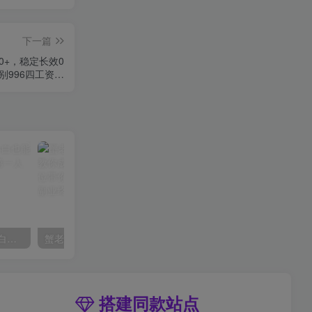
下一篇
00+，稳定长效0
别996四工资…
AI风景号7天涨粉10W，小白也能1分钟掌握的视频制作教程
蟹老板·打爆个人IP底层实操课，教你成熟专业的打造IP技能，全方位带你做成一个能商业化IP
搭建同款站点