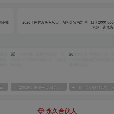
现高效
2026全网首发黑马项目，AI美金算法对冲，日入2000-60
风险，彻底告
玺承·电商企业玩转抖音电商系列课，6大维度，6位老师，线上揭秘抖音商家入局SOP
（12362期）兼职平台搬砖，日入500+无脑操作可矩阵
永久合伙人