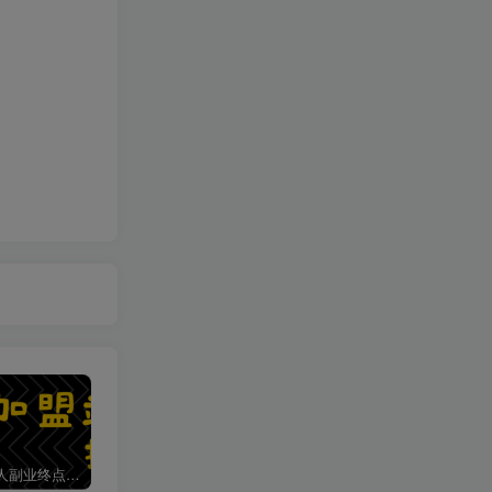
加盟第一人副业终点站，搭建同款项目资源站，实现日入2000+
【站长运营资料】无水印课程资源
第一人副业终点站【VIP会员专属交流群】