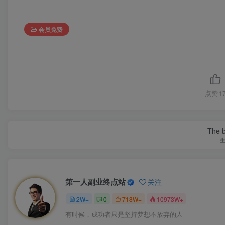
会员免费
点赞
1
The be
第一人副业终点站
关注
2W+
0
718W+
10973W+
有时候，成功者只是坚持梦想不放弃的人