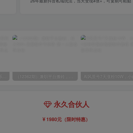
26年最新抖音私域玩法，当天变现4张+，可复制可粘贴
玺承·电商企业玩转抖音电商系列课，6大维度，6位老师，线上揭秘抖音商家入局SOP
（12362期）兼职平台搬砖，日入500+无脑操作可矩阵
永久合伙人
1980元（限时特惠）