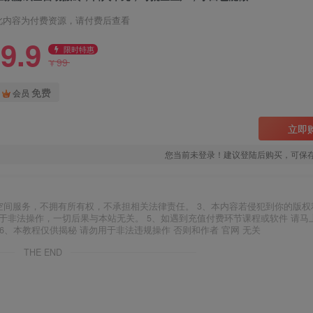
此内容为付费资源，请付费后查看
9.9
限时特惠
99
¥
免费
会员
立即
您当前未登录！建议登陆后购买，可保
空间服务，不拥有所有权，不承担相关法律责任。 3、本内容若侵犯到你的版权
于非法操作，一切后果与本站无关。 5、如遇到充值付费环节课程或软件 请马
6、本教程仅供揭秘 请勿用于非法违规操作 否则和作者 官网 无关
THE END