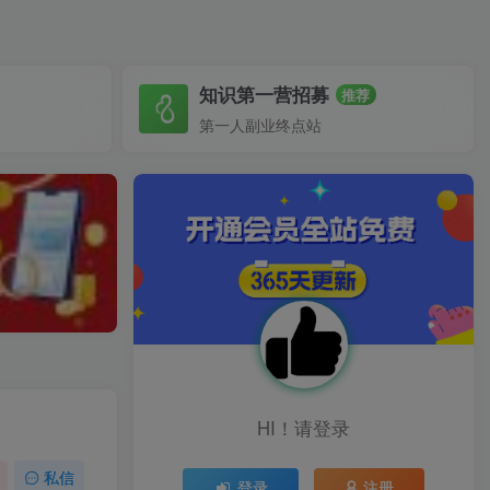
知识第一营招募
推荐
第一人副业终点站
HI！请登录
私信
登录
注册