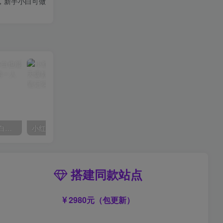
，新手小白可做
AI风景号7天涨粉10W，小白也能1分钟掌握的视频制作教程
小红书训练营：7天定位实战+7天爆款拆解&选题库搭建实战+21天笔记实操实战
搭建同款站点
2980元（包更新）