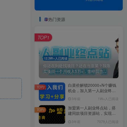
热门资源
TOP1
12.3W+人已阅读
你还在到处找项目？还在当韭菜？我靠
卖项目一个月收入5万+，曾经我也...
白菜价解锁20000+N个赚钱
TOP2
机会，加入第一人副业终点
站会员，全站资源免费学
3年前
1W+人已阅读
习。
加盟第一人副业终点站，搭
TOP3
建同款项目资源站，实现日
入2000+
3年前
7079人已阅读