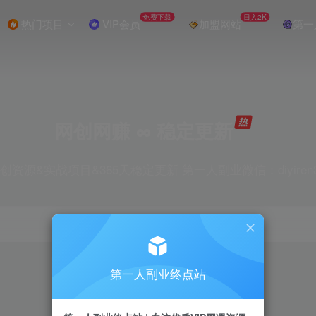
免费下载
日入2K
热门项目
VIP会员
加盟网站
第一
网创网赚 ∞ 稳定更新
创资源&实战项目&365天稳定更新 第一人副业微信：diyiren
项目
抖音
引流
剪辑
短视频
电商
第一人副业终点站