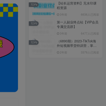
【站长运营资料】无水印课
TOP4
程资源
3年前
6636人已阅读
第一人副业终点站【VIP会员
TOP5
专属交流群】
3年前
6477人已阅读
（6890期）2023-TikTok海
TOP6
外短视频带货特训营，掌握
TK短视频带货变现全流程
2年前
3379人已阅读
（60节课）