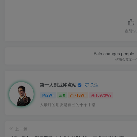
点赞
2
Pain changes people. H
伤痛会改变一
第一人副业终点站
关注
2W+
0
718W+
10973W+
人最好的朋友是自己的十个手指
上一篇