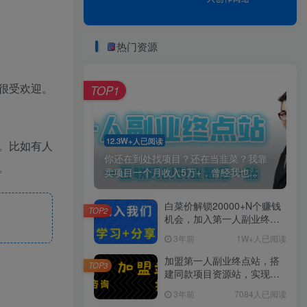
热门资源
很受欢迎。
TOP1
12.3W+人已阅读
。比如有人
你还在到处找项目？还在当韭菜？我靠
。
卖项目一个月收入5万+，曾经我也...
白菜价解锁20000+N个赚钱
TOP2
机会，加入第一人副业终点
站会员，全站资源免费学
3年前
1W+人已阅读
习。
加盟第一人副业终点站，搭
TOP3
建同款项目资源站，实现日
入2000+
3年前
7084人已阅读