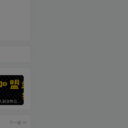
加盟第一人副业终点站，搭建同款项目资源站，实现日入2000+
【站长运营资料】无水印课程资源
第一人副业终点站【VIP会员专属交流群】
下一篇