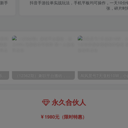
门新手
抖音手游拉单实战玩法，手机平板均可操作，一天10分
张，碎片时
玺承·电商企业玩转抖音电商系列课，6大维度，6位老师，线上揭秘抖音商家入局SOP
（12362期）兼职平台搬砖，日入500+无脑操作可矩阵
永久合伙人
1980元（限时特惠）