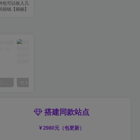
钟也可以收入几
间搞钱【揭秘】
AI风景号7天涨粉10W，小白也能1分钟掌握的视频制作教程
蟹老板·打爆个人IP底层实操课，教你成熟专业的打造IP技能，全方位带你做成一个能商业化IP
搭建同款站点
2980元（包更新）