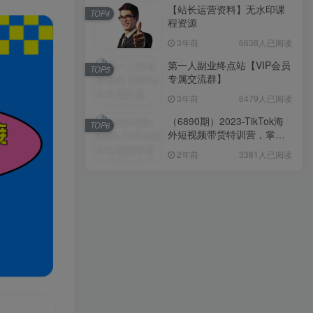
【站长运营资料】无水印课
TOP4
程资源
3年前
6638人已阅读
第一人副业终点站【VIP会员
TOP5
专属交流群】
3年前
6479人已阅读
（6890期）2023-TikTok海
TOP6
外短视频带货特训营，掌握
TK短视频带货变现全流程
2年前
3381人已阅读
（60节课）