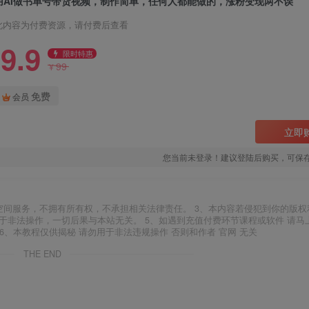
用AI做书单号带货视频，制作简单，任何人都能做的，涨粉变现两不误
此内容为付费资源，请付费后查看
9.9
限时特惠
99
¥
免费
会员
立即
您当前未登录！建议登陆后购买，可保
空间服务，不拥有所有权，不承担相关法律责任。 3、本内容若侵犯到你的版权
于非法操作，一切后果与本站无关。 5、如遇到充值付费环节课程或软件 请马
6、本教程仅供揭秘 请勿用于非法违规操作 否则和作者 官网 无关
THE END