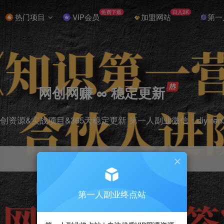
免费下载
日入2K
热门项目
VIP会员
加盟网站
第一
网创网赚 ∞ 稳定更新
创资源&实战项目&365天稳定更新 第一人副业微信：diyiren
项目
抖音
引流
剪辑
短视频
电商
第一人副业终点站