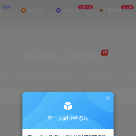
NEW
免费下载
日入2K
程
热门项目
VIP会员
加盟网站
网创网赚 ∞ 稳定更新
创资源&实战项目&365天稳定更新 第一人副业微信：diyiren
项目
抖音
引流
剪辑
短视频
电商
第一人副业终点站