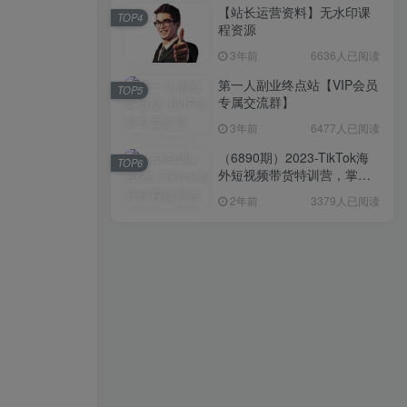
【站长运营资料】无水印课
TOP4
程资源
3年前
6636人已阅读
第一人副业终点站【VIP会员
TOP5
专属交流群】
3年前
6477人已阅读
（6890期）2023-TikTok海
TOP6
外短视频带货特训营，掌握
TK短视频带货变现全流程
2年前
3379人已阅读
（60节课）