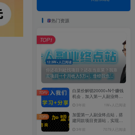
热门资源
TOP1
12.3W+人已阅读
你还在到处找项目？还在当韭菜？我靠
卖项目一个月收入5万+，曾经我也...
白菜价解锁20000+N个赚钱
TOP2
机会，加入第一人副业终点
站会员，全站资源免费学
3年前
1W+人已阅读
习。
加盟第一人副业终点站，搭
TOP3
建同款项目资源站，实现日
入2000+
3年前
7079人已阅读