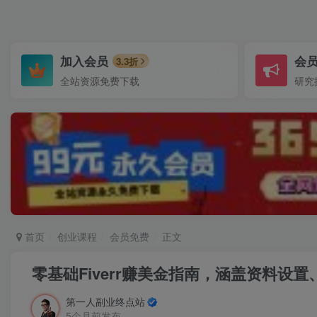
加入会员
会
3.3折
全站资源免费下载
研究
首页
创业课程
会员免费
正文
零基础Fiverr赚美金指南，涵盖资料设
第一人副业终点站
5个月前发布