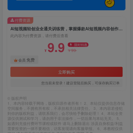
付费资源
AI短视频轻创业全通关训练营，掌握爆款AI短视频内容创作，从入门新手到平稳变现的六维跃迁
此内容为付费资源，请付费后查看
9.9
限时特惠
99
¥
¥
免费
会员
立即购买
您当前未登录！建议登陆后购买，可保存购买订单
©
版权声明
1、本内容转载于网络，版权归原作者所有！ 2、本站仅提供信息存储
空间服务，不拥有所有权，不承担相关法律责任。 3、本内容若侵犯
到你的版权利益，请联系我们，会尽快给予删除处理！ 4、本站全资
源仅供测试和学习，请勿用于非法操作，一切后果与本站无关。 5、
如遇到充值付费环节课程或软件 请马上删除退出 涉及自身权益/利益
需要投资的一律不要相信，访客发现请向客服举报。 6、本教程仅供