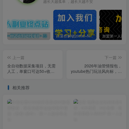
越长大越孤单 ，越长大越不安
你还在到处找项目？还在当韭菜？我靠卖项目一个月收入5万+，曾经我也是个失败者。
白菜价解锁20000+N个赚钱机会，加入第一人副业终点站会员，全站资源免费学习。
上一篇
下一篇
全自动数据采集项目，无需
2026年油管情报包，
人工，单窗口可达50+收
youtube热门玩法风向标，助
益，操作简单无难度，一个
力创作者精准踩中风口，实
人也能轻松实现矩阵【揭
现流量与变现的双重突破
相关推荐
秘】