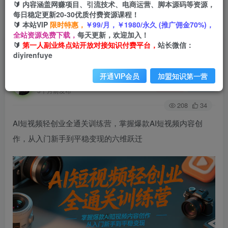
🔰 内容涵盖网赚项目、引流技术、电商运营、脚本源码等资源，
每日稳定更新20-30优质付费资源课程！
🔰 本站VIP
限时特惠，
￥99/月，￥1980/永久 (推广佣金70%)，
首页
创业课程
会员免费
正文
全站资源免费下载，
每天更新，欢迎加入！
🔰
第一人副业终点站开放对接知识付费平台，
站长微信：
AI短视频轻创业全通关训练营，掌握爆款AI短视频
diyirenfuye
内容创作，从入门新手到平稳变现的六维跃迁
开通VIP会员
加盟知识第一营
第一人副业终点站
关注
私信
5个月前发布
208
34
AI短视频轻创业全通关训练营，掌握爆款AI短视频内容创
作，从入门新手到平稳变现的六维跃迁