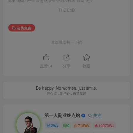
揭秘 请勿用于非法违规操作 否则和作者 官网 无关
THE END
会员免费
喜欢就支持一下吧
点赞
34
分享
收藏
Be happy. No worries, just smile.
开心点，别担心，微笑就好
第一人副业终点站
关注
2W+
0
718W+
10973W+