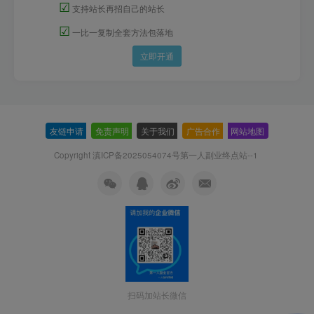
☑
支持站长再招自己的站长
☑
一比一复制全套方法包落地
立即开通
友链申请
-
免责声明
-
关于我们
-
广告合作
-
网站地图
Copyright 滇ICP备2025054074号
第一人副业终点站--1
扫码加站长微信