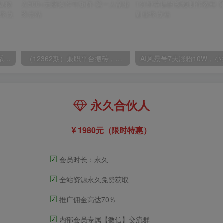
玺承·电商企业玩转抖音电商系列课，6大维度，6位老师，线上揭秘抖音商家入局SOP
（12362期）兼职平台搬砖，日入500+无脑操作可矩阵
永久合伙人
1980元（限时特惠）
☑
会员时长：永久
☑
全站资源永久免费获取
☑
推广佣金高达70％
☑
内部会员专属【微信】交流群