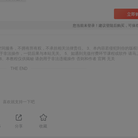
立即
您当前未登录！建议登陆后购买，可保
空间服务，不拥有所有权，不承担相关法律责任。 3、本内容若侵犯到你的版权
于非法操作，一切后果与本站无关。 5、如遇到充值付费环节课程或软件 请马
6、本教程仅供揭秘 请勿用于非法违规操作 否则和作者 官网 无关
THE END
喜欢就支持一下吧
5
分享
收藏