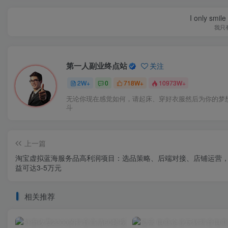
I only smile
我只
第一人副业终点站
关注
2W+
0
718W+
10973W+
无论你现在感觉如何，请起床、穿好衣服然后为你的梦
斗
上一篇
淘宝虚拟蓝海服务品高利润项目：选品策略、后端对接、店铺运营
益可达3-5万元
相关推荐