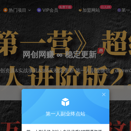
免费下载
日入2K
热门项目
VIP会员
加盟网站
第一
网创网赚 ∞ 稳定更新
创资源&实战项目&365天稳定更新 第一人副业微信：diyiren
项目
抖音
引流
剪辑
短视频
电商
第一人副业终点站