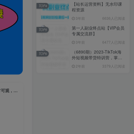
【站长运营资料】无水印课
TOP4
程资源
3年前
6636人已阅读
第一人副业终点站【VIP会员
TOP5
专属交流群】
3年前
6477人已阅读
（6890期）2023-TikTok海
TOP6
外短视频带货特训营，掌握
TK短视频带货变现全流程
2年前
3379人已阅读
（60节课）
26年小红书新玩法，网红小吃配方，0成本项目玩法，日收益8张+利润非常可观，详细拆解教程