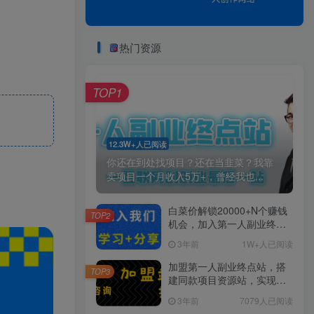
热门资源
TOP1
12.3W+人已阅读
你还在到处找项目？还在当韭菜？我靠
卖项目一个月收入5万+，曾经我也...
白菜价解锁20000+N个赚钱
TOP2
机会，加入第一人副业终点
站会员，全站资源免费学
3年前
1W+人已阅读
习。
加盟第一人副业终点站，搭
TOP3
建同款项目资源站，实现日
入2000+
3年前
7079人已阅读