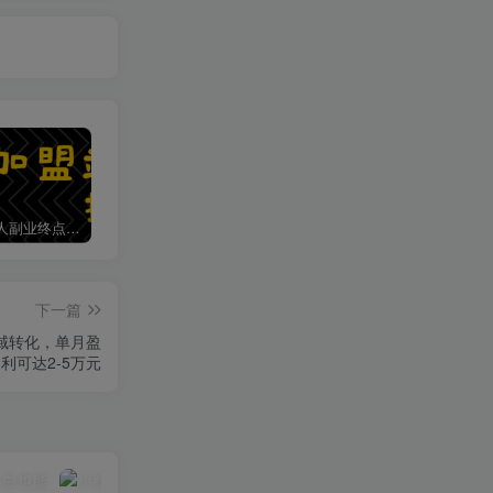
加盟第一人副业终点站，搭建同款项目资源站，实现日入2000+
【站长运营资料】无水印课程资源
第一人副业终点站【VIP会员专属交流群】
下一篇
域转化，单月盈
利可达2-5万元