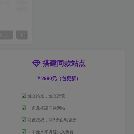
AI风景号7天涨粉10W，小白也能1分钟掌握的视频制作教程
小红书训练营：7天定位实战+7天爆款拆解&选题库搭建实战+21天笔记实操实战
搭建同款站点
2980元（包更新）
☑
独立站点，独立运营
☑
一条龙搭建同款网站
☑
站点授权，365天自动更新
☑
一手无水印资源永久免费