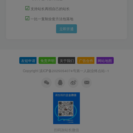
☑
支持站长再招自己的站长
☑
一比一复制全套方法包落地
立即开通
友链申请
-
免责声明
-
关于我们
-
广告合作
-
网站地图
Copyright 滇ICP备2025054074号
第一人副业终点站--1
扫码加站长微信