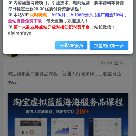
🔰 内容涵盖网赚项目、引流技术、电商运营、脚本源码等资源，
每日稳定更新20-30优质付费资源课程！
🔰 本站VIP
限时特惠，
￥99/月，￥1980/永久 (推广佣金70%)，
首页
创业课程
会员免费
正文
全站资源免费下载，
每天更新，欢迎加入！
🔰
第一人副业终点站开放对接知识付费平台，
站长微信：
淘宝虚拟蓝海服务品课程，普通人就能操作，月收
diyirenfuye
益可达3W+
开通VIP会员
加盟知识第一营
第一人副业终点站
关注
私信
5个月前发布
370
15
淘宝虚拟蓝海服务品课程，普通人就能操作，月收益可达
3W+