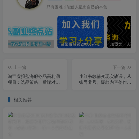
只有困难才能使人显出自己的本色
你还在到处找项目？还在当韭菜？我靠卖项目一个月收入5万+，曾经我也是个失败者。
白菜价解锁20000+N个赚钱机会，加入第一人副业终点站会员，全站资源免费学习。
上一篇
下一篇
淘宝虚拟蓝海服务品高利润
小红书教辅变现实战课，从
项目：选品策略、后端对
账号养号、爆款内容创作到
接、店铺运营，月收益可达
私域转化，单月盈利可达2-5
3-5万元
万元
相关推荐