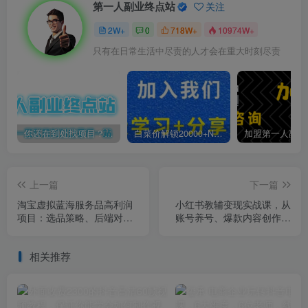
第一人副业终点站
关注
2W+
0
718W+
10974W+
只有在日常生活中尽责的人才会在重大时刻尽责
你还在到处找项目？还在当韭菜？我靠卖项目一个月收入5万+，曾经我也是个失败者。
白菜价解锁20000+N个赚钱机会，加入第一人副业终点站会员，全站资源免费学习。
上一篇
下一篇
淘宝虚拟蓝海服务品高利润
小红书教辅变现实战课，从
项目：选品策略、后端对
账号养号、爆款内容创作到
接、店铺运营，月收益可达
私域转化，单月盈利可达2-5
3-5万元
万元
相关推荐