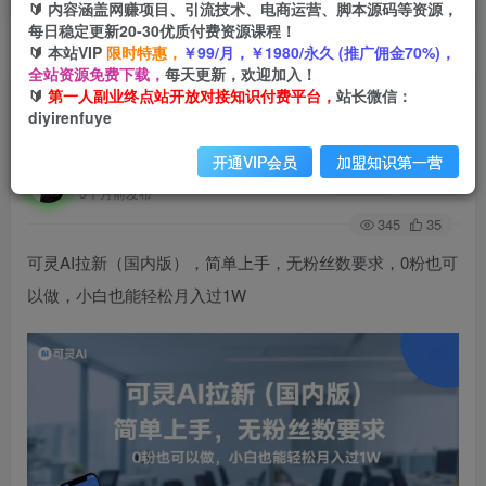
🔰 内容涵盖网赚项目、引流技术、电商运营、脚本源码等资源，
每日稳定更新20-30优质付费资源课程！
🔰 本站VIP
限时特惠，
￥99/月，￥1980/永久 (推广佣金70%)，
首页
创业课程
会员免费
正文
全站资源免费下载，
每天更新，欢迎加入！
🔰
第一人副业终点站开放对接知识付费平台，
站长微信：
可灵AI拉新(国内版)，简单上手，无粉丝数要求，
diyirenfuye
0粉也可以做，小白也能轻松月入过1W
开通VIP会员
加盟知识第一营
第一人副业终点站
关注
私信
5个月前发布
345
35
可灵AI拉新（国内版），简单上手，无粉丝数要求，0粉也可
以做，小白也能轻松月入过1W