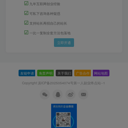
☑
九年互联网创业经验
☑
可私下咨询各种疑惑
☑
支持站长再招自己的站长
☑
一比一复制全套方法包落地
立即开通
友链申请
-
免责声明
-
关于我们
-
广告合作
-
网站地图
Copyright 滇ICP备2025054074号
第一人副业终点站--1