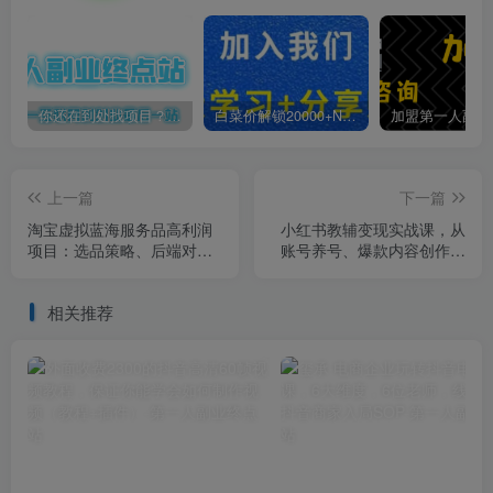
你还在到处找项目？还在当韭菜？我靠卖项目一个月收入5万+，曾经我也是个失败者。
白菜价解锁20000+N个赚钱机会，加入第一人副业终点站会员，全站资源免费学习。
上一篇
下一篇
淘宝虚拟蓝海服务品高利润
小红书教辅变现实战课，从
项目：选品策略、后端对
账号养号、爆款内容创作到
接、店铺运营，月收益可达
私域转化，单月盈利可达2-5
3-5万元
万元
相关推荐