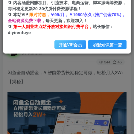
🔰 内容涵盖网赚项目、引流技术、电商运营、脚本源码等资源，
每日稳定更新20-30优质付费资源课程！
🔰 本站VIP
限时特惠，
￥99/月，￥1980/永久 (推广佣金70%)，
首页
创业课程
会员免费
正文
全站资源免费下载，
每天更新，欢迎加入！
🔰
第一人副业终点站开放对接知识付费平台，
站长微信：
闲鱼全自动掘金，AI智能带货长期稳定可做，轻松
diyirenfuye
月入2W+【揭秘】
开通VIP会员
加盟知识第一营
第一人副业终点站
关注
私信
5个月前发布
344
46
闲鱼全自动掘金，AI智能带货长期稳定可做，轻松月入2W+
【揭秘】