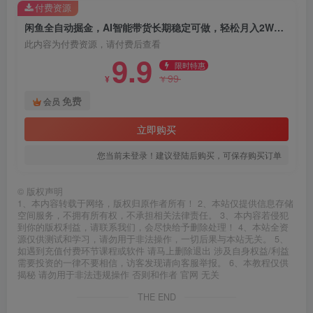
付费资源
闲鱼全自动掘金，AI智能带货长期稳定可做，轻松月入2W+【揭秘】
此内容为付费资源，请付费后查看
9.9
限时特惠
99
¥
¥
免费
会员
立即购买
您当前未登录！建议登陆后购买，可保存购买订单
©
版权声明
1、本内容转载于网络，版权归原作者所有！ 2、本站仅提供信息存储
空间服务，不拥有所有权，不承担相关法律责任。 3、本内容若侵犯
到你的版权利益，请联系我们，会尽快给予删除处理！ 4、本站全资
源仅供测试和学习，请勿用于非法操作，一切后果与本站无关。 5、
如遇到充值付费环节课程或软件 请马上删除退出 涉及自身权益/利益
需要投资的一律不要相信，访客发现请向客服举报。 6、本教程仅供
揭秘 请勿用于非法违规操作 否则和作者 官网 无关
THE END