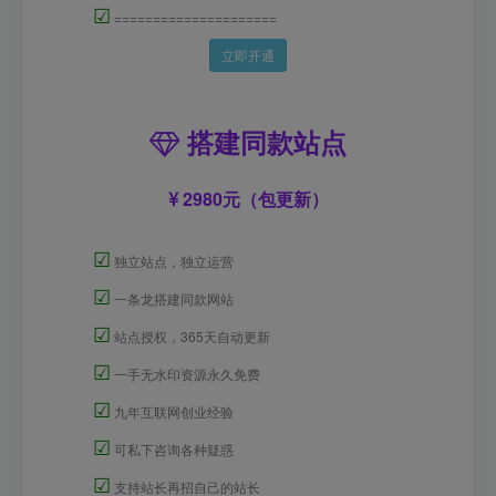
☑
=====================
立即开通
搭建同款站点
2980元（包更新）
☑
独立站点，独立运营
☑
一条龙搭建同款网站
☑
站点授权，365天自动更新
☑
一手无水印资源永久免费
☑
九年互联网创业经验
☑
可私下咨询各种疑惑
☑
支持站长再招自己的站长